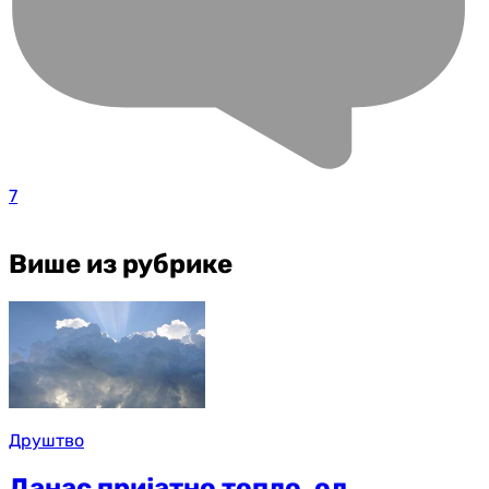
7
Више из рубрике
Друштво
Данас пријатно топло, од