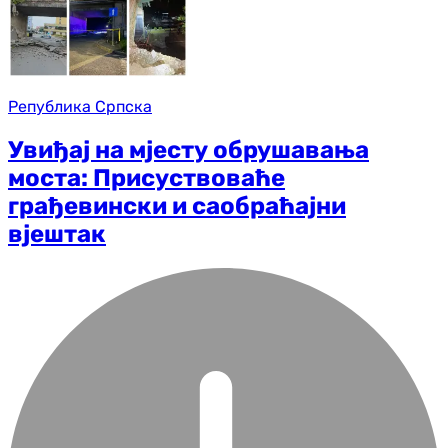
Република Српска
Увиђај на мјесту обрушавања
моста: Присуствоваће
грађевински и саобраћајни
вјештак