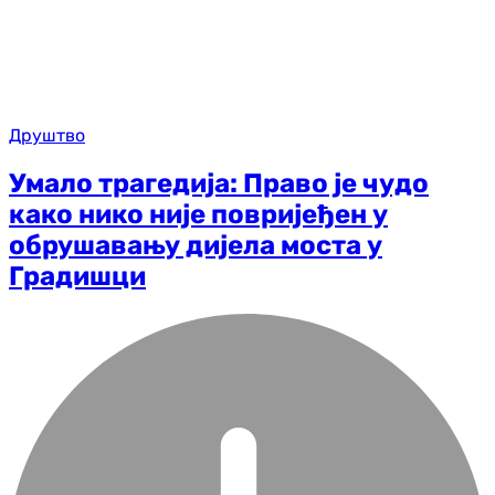
Друштво
Умало трагедија: Право је чудо
како нико није повријеђен у
обрушавању дијела моста у
Градишци