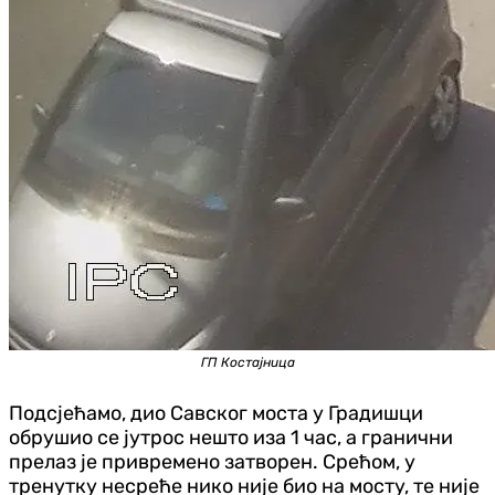
ГП Костајница
Подсјећамо, дио Савског моста у Градишци
обрушио се јутрос нешто иза 1 час, а гранични
прелаз је привремено затворен. Срећом, у
тренутку несреће нико није био на мосту, те није