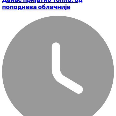
поподнева облачније