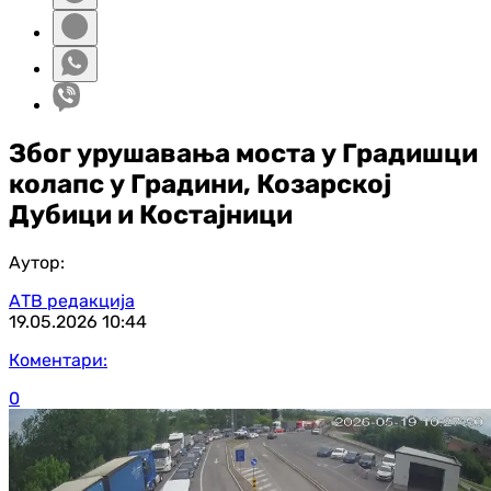
Због урушавања моста у Градишци
колапс у Градини, Козарској
Дубици и Костајници
Аутор:
АТВ редакција
19.05.2026
10:44
Коментари:
0