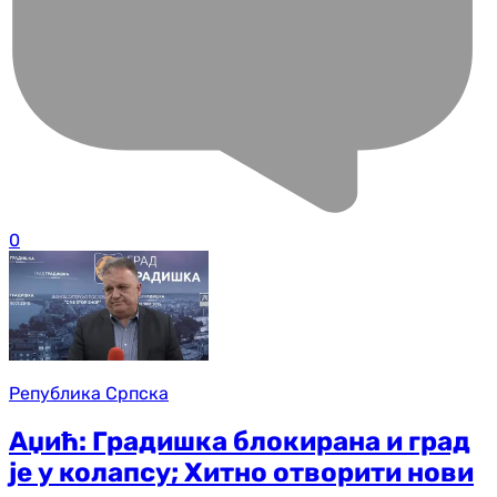
0
Република Српска
Аџић: Градишка блокирана и град
је у колапсу; Хитно отворити нови