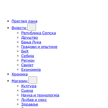
Преглед дана
Вијести
Република Српска
Друштво
Бања Лука
Градови и општине
БиХ
Србија
Регион
Свијет
Економија
Хроника
Магазин
Култура
Сцена
Наука и технологија
Љубав и секс
Здравље