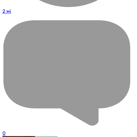
2 мј
0