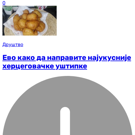
0
Друштво
Ево како да направите најукусније
херцеговачке уштипке