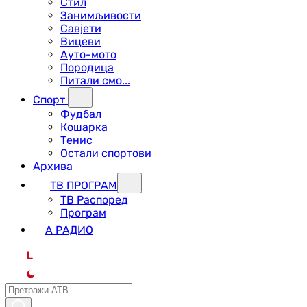
Стил
Занимљивости
Савјети
Вицеви
Ауто-мото
Породица
Питали смо...
Спорт
Фудбал
Кошарка
Тенис
Остали спортови
Архива
ТВ ПРОГРАМ
ТВ Распоред
Програм
А РАДИО
L