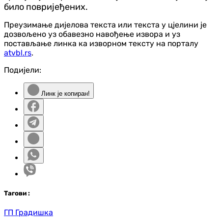
било повријеђених.
Преузимање дијелова текста или текста у цјелини је
дозвољено уз обавезно навођење извора и уз
постављање линка ка изворном тексту на порталу
atvbl.rs
.
Подијели:
Линк је копиран!
Таг
ови
:
ГП Градишка