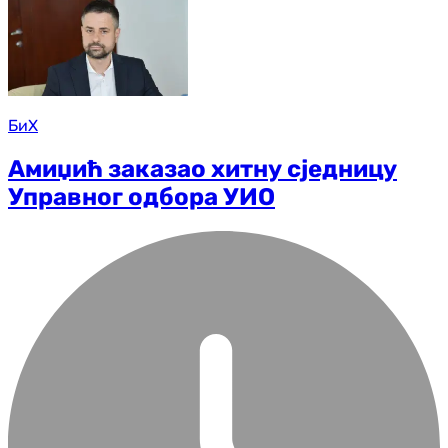
БиХ
Амиџић заказао хитну сједницу
Управног одбора УИО