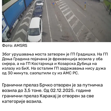
Фото:
AMSRS
Због урушавања моста затворен је ГП Градишка. На ГП
Доња Градина појачана је фреквенција возила у оба
смјера, а на ГП Костајница и Козарска Дубица на
излазу из БиХ. На осталим ГП задржавања нису дужа
од 30 минута, саопштили су из АМС РС.
Гранични прелаз Брчко отворен је за путничка
возила до 3,5 тоне. Од 02.12.2025. године
гранични прелаз Каракај је отворен за све
категорије возила.