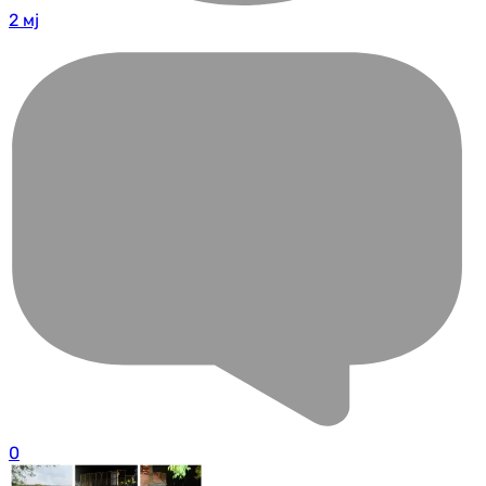
2 мј
0