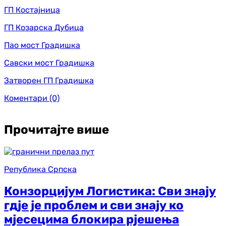
ГП Костајница
ГП Козарска Дубица
Пао мост Градишка
Савски мост Градишка
Затворен ГП Градишка
Коментари
(0)
Прочитајте више
Република Српска
Конзорцијум Логистика: Сви знају
гд‌је је проблем и сви знају ко
мјесецима блокира рјешења