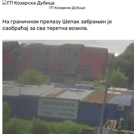
ГП Козарска Дубица
На граничном прелазу Шепак забрањен је
саобраћај за сва теретна возила.