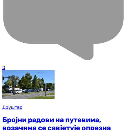
0
Друштво
Бројни радови на путевима,
возачима се савјетује опрезна