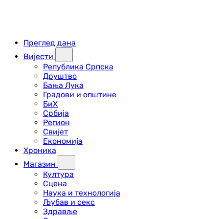
Преглед дана
Вијести
Република Српска
Друштво
Бања Лука
Градови и општине
БиХ
Србија
Регион
Свијет
Економија
Хроника
Магазин
Култура
Сцена
Наука и технологија
Љубав и секс
Здравље