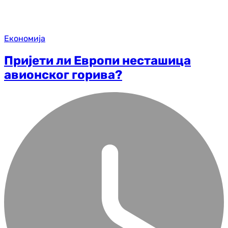
Економија
Пријети ли Европи несташица
авионског горива?