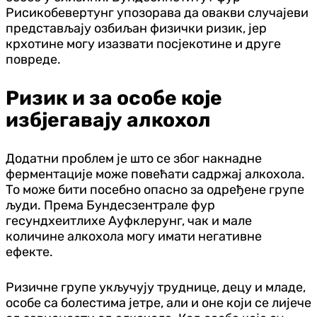
Рисикобевертунг упозорава да овакви случајеви
представљају озбиљан физички ризик, јер
крхотине могу изазвати посјекотине и друге
повреде.
Ризик и за особе које
избјегавају алкохол
Додатни проблем је што се због накнадне
ферментације може повећати садржај алкохола.
То може бити посебно опасно за одређене групе
људи. Према Бундесзентрале фур
гесундхеитлихе Ауфклерунг, чак и мале
количине алкохола могу имати негативне
ефекте.
Ризичне групе укључују труднице, децу и младе,
особе са болестима јетре, али и оне који се лијече