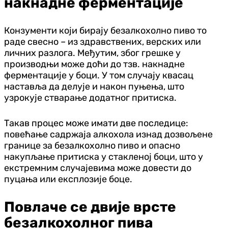
накнадне ферментације
Конзументи који бирају безалкохолно пиво то
раде свесно – из здравствених, верских или
личних разлога. Међутим, због грешке у
производњи може доћи до тзв. накнадне
ферментације у боци. У том случају квасац
наставља да делује и након пуњења, што
узрокује стварање додатног притиска.
Такав процес може имати две последице:
повећање садржаја алкохола изнад дозвољене
границе за безалкохолно пиво и опасно
накупљање притиска у стакленој боци, што у
екстремним случајевима може довести до
пуцања или експлозије боце.
Повлаче се двије врсте
безалкохолног пива