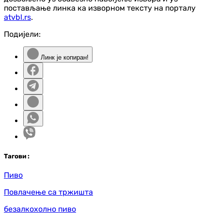
постављање линка ка изворном тексту на порталу
atvbl.rs
.
Подијели:
Линк је копиран!
Таг
ови
:
Пиво
Повлачење са тржишта
безалкохолно пиво