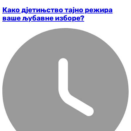
Како д‌јетињство тајно режира
ваше љубавне изборе?