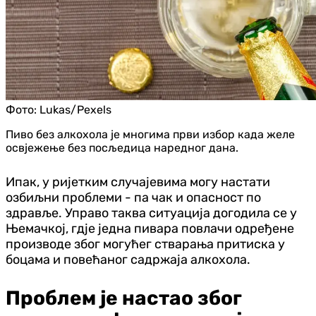
Фото:
Lukas/Pexels
Пиво без алкохола је многима први избор када желе
освјежење без посљедица наредног дана.
Ипак, у ријетким случајевима могу настати
озбиљни проблеми - па чак и опасност по
здравље. Управо таква ситуација догодила се у
Њемачкој, гдје једна пивара повлачи одређене
производе због могућег стварања притиска у
боцама и повећаног садржаја алкохола.
Проблем је настао због