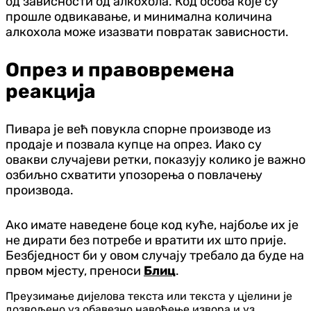
од зависности од алкохола. Код особа које су
прошле одвикавање, и минимална количина
алкохола може изазвати повратак зависности.
Опрез и правовремена
реакција
Пивара је већ повукла спорне производе из
продаје и позвала купце на опрез. Иако су
овакви случајеви ретки, показују колико је важно
озбиљно схватити упозорења о повлачењу
производа.
Ако имате наведене боце код куће, најбоље их је
не дирати без потребе и вратити их што прије.
Безбједност би у овом случају требало да буде на
првом мјесту, преноси
Блиц
.
Преузимање дијелова текста или текста у цјелини је
дозвољено уз обавезно навођење извора и уз