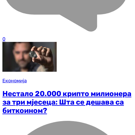
0
Економија
Нестало 20.000 крипто милионера
за три мјесеца: Шта се дешава са
биткоином?