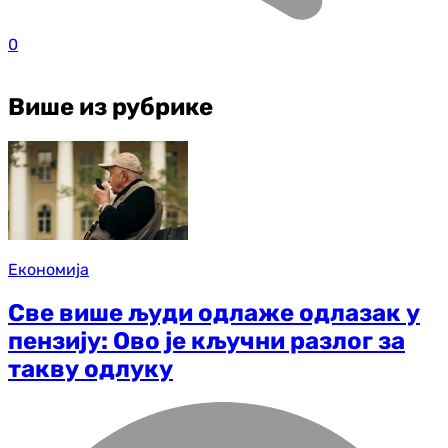
0
Више из рубрике
Економија
Све више људи одлаже одлазак у
пензију: Ово је кључни разлог за
такву одлуку