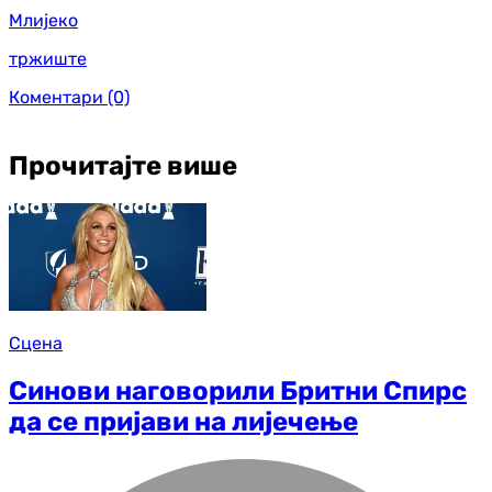
Млијеко
тржиште
Коментари
(0)
Прочитајте више
Сцена
Синови наговорили Бритни Спирс
да се пријави на лијечење