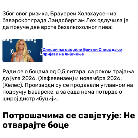
Због овог ризика, Брауереи Холзхаусен из
баварског града Ландсберг ам Лех одлучила је
да повуче две врсте безалкохолног пива:
Сцена
Синови наговорили Бритни Спирс да се
пријави на лијечење
Ради се о боцама од 0,5 литара, са роком трајања
до јула 2026. (Хефевеизен) и новембра 2026.
(Хелес). Производи су се продавали углавном на
подручју Баварске, а за сада нема потврде о
широј дистрибуцији.
Потрошачима се савјетује: Не
отварајте боце