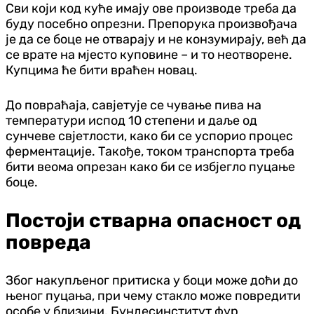
Сви који код куће имају ове производе треба да
буду посебно опрезни. Препорука произвођача
је да се боце не отварају и не конзумирају, већ да
се врате на мјесто куповине – и то неотворене.
Купцима ће бити враћен новац.
До повраћаја, савјетује се чување пива на
температури испод 10 степени и даље од
сунчеве свјетлости, како би се успорио процес
ферментације. Такође, током транспорта треба
бити веома опрезан како би се избјегло пуцање
боце.
Постоји стварна опасност од
повреда
Због накупљеног притиска у боци може доћи до
њеног пуцања, при чему стакло може повредити
особе у близини. Бундесинститут фур