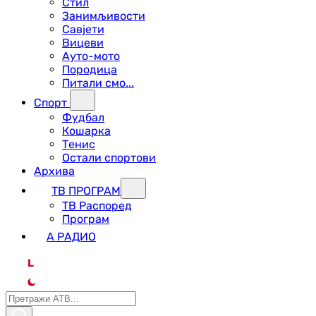
Стил
Занимљивости
Савјети
Вицеви
Ауто-мото
Породица
Питали смо...
Спорт
Фудбал
Кошарка
Тенис
Остали спортови
Архива
ТВ ПРОГРАМ
ТВ Распоред
Програм
А РАДИО
L