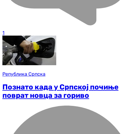
1
Република Српска
Познато када у Српској почиње
поврат новца за гориво