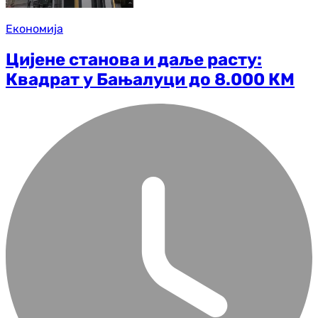
Економија
Цијене станова и даље расту:
Квадрат у Бањалуци до 8.000 КМ