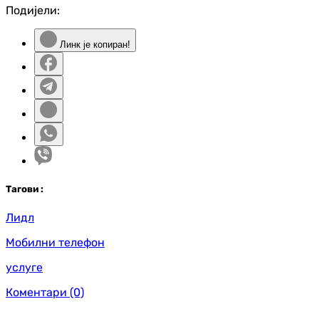
Подијели:
Линк је копиран!
Таг
ови
:
Лидл
Мобилни телефон
услуге
Коментари
(0)