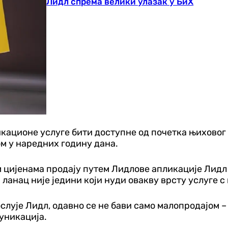
Лидл спрема велики улазак у БиХ
икационе услуге бити доступне од почетка њиховог
ом у наредних годину дана.
 цијенама продају путем Лидлове апликације Лидл Пл
анац није једини који нуди овакву врсту услуге с
слује Лидл, одавно се не бави само малопродајом – 
уникација.