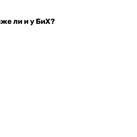
же ли и у БиХ?