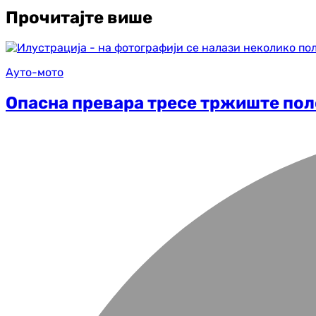
Прочитајте више
Ауто-мото
Опасна превара тресе тржиште по