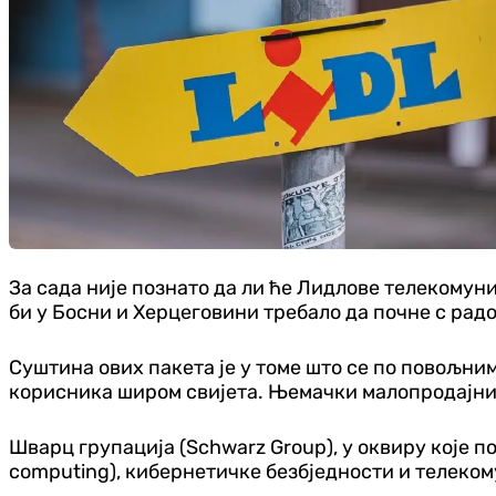
За сада није познато да ли ће Лидлове телекомун
би у Босни и Херцеговини требало да почне с рад
Суштина ових пакета је у томе што се по повољним
корисника широм свијета. Њемачки малопродајни л
Шварц групација (Schwarz Group), у оквиру које по
computing), кибернетичке безбједности и телеком