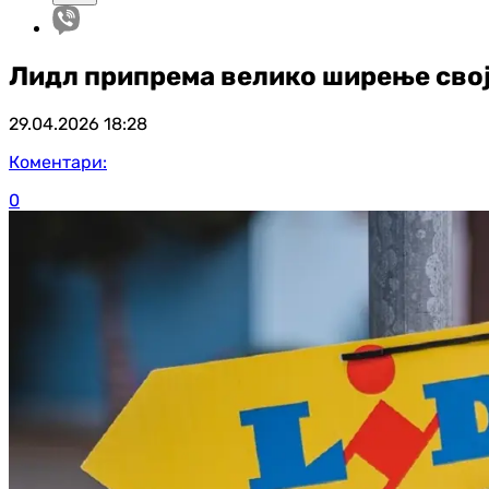
Лидл припрема велико ширење своји
29.04.2026
18:28
Коментари:
0