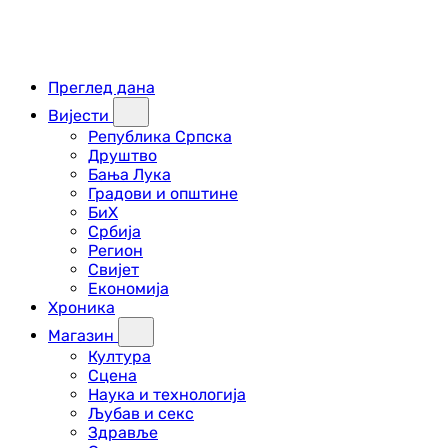
Преглед дана
Вијести
Република Српска
Друштво
Бања Лука
Градови и општине
БиХ
Србија
Регион
Свијет
Економија
Хроника
Магазин
Култура
Сцена
Наука и технологија
Љубав и секс
Здравље