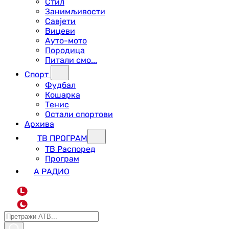
Стил
Занимљивости
Савјети
Вицеви
Ауто-мото
Породица
Питали смо...
Спорт
Фудбал
Кошарка
Тенис
Остали спортови
Архива
ТВ ПРОГРАМ
ТВ Распоред
Програм
А РАДИО
L