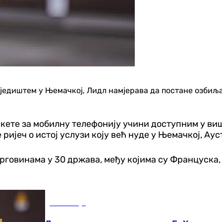
а сједиштем у Њемачкој, Лидл намјерава да постане озб
акете за мобилну телефонију учини доступним у виш
 ријеч о истој услузи коју већ нуде у Њемачкој, Аус
 трговинама у 30 држава, међу којима су Француска
Економија