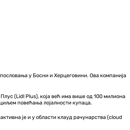
 пословања у Босни и Херцеговини. Ова компанија
ус (Lidl Plus), која већ има више од 100 милиона
 циљем повећања лојалности купаца.
активна је и у области клауд рачунарства (cloud