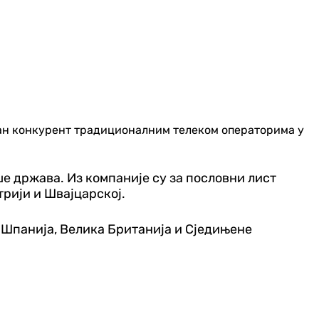
иљан конкурент традиционалним телеком операторима у
е држава. Из компаније су за пословни лист
трији и Швајцарској.
, Шпанија, Велика Британија и Сједињене