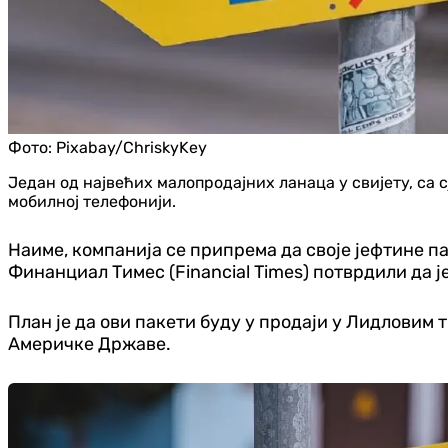
Фото:
Pixabay/ChriskyKey
Један од највећих малопродајних ланаца у свијету, с
мобилној телефонији.
Наиме, компанија се припрема да своје јефтине п
Финанциал Тимес (Financial Times) потврдили да је
План је да ови пакети буду у продаји у Лидловим
Америчке Државе.