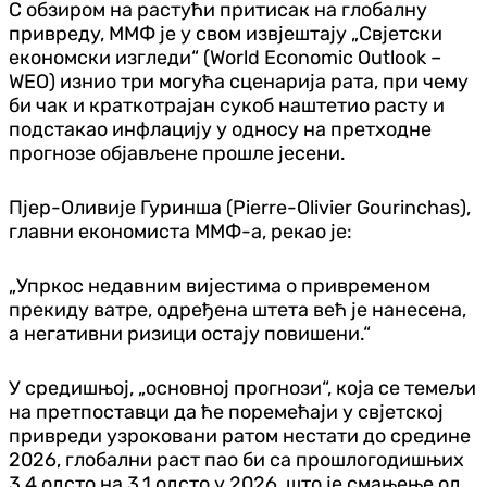
С обзиром на растући притисак на глобалну
привреду, ММФ је у свом извјештају „Свјетски
економски изгледи“ (World Economic Outlook –
WEO) изнио три могућа сценарија рата, при чему
би чак и краткотрајан сукоб наштетио расту и
подстакао инфлацију у односу на претходне
прогнозе објављене прошле јесени.
Пјер-Оливије Гуринша (Pierre-Olivier Gourinchas),
главни економиста ММФ-а, рекао је:
„Упркос недавним вијестима о привременом
прекиду ватре, одређена штета већ је нанесена,
а негативни ризици остају повишени.“
У средишњој, „основној прогнози“, која се темељи
на претпоставци да ће поремећаји у свјетској
привреди узроковани ратом нестати до средине
2026, глобални раст пао би са прошлогодишњих
3,4 одсто на 3,1 одсто у 2026, што је смањење од