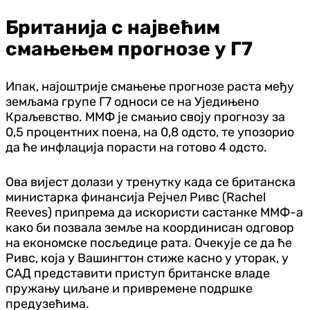
Британија с највећим
смањењем прогнозе у Г7
Ипак, најоштрије смањење прогнозе раста међу
земљама групе Г7 односи се на Уједињено
Краљевство. ММФ је смањио своју прогнозу за
0,5 процентних поена, на 0,8 одсто, те упозорио
да ће инфлација порасти на готово 4 одсто.
Ова вијест долази у тренутку када се британска
министарка финансија Рејчел Ривс (Rachel
Reeves) припрема да искористи састанке ММФ-а
како би позвала земље на координисан одговор
на економске посљедице рата. Очекује се да ће
Ривс, која у Вашингтон стиже касно у уторак, у
САД представити приступ британске владе
пружању циљане и привремене подршке
предузећима.