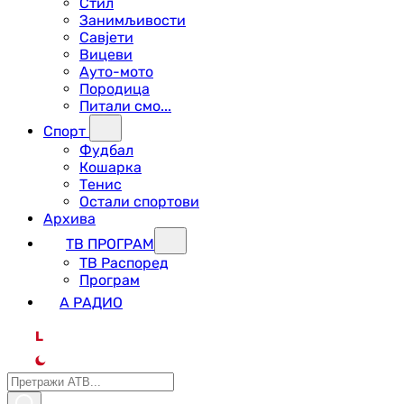
Стил
Занимљивости
Савјети
Вицеви
Ауто-мото
Породица
Питали смо...
Спорт
Фудбал
Кошарка
Тенис
Остали спортови
Архива
ТВ ПРОГРАМ
ТВ Распоред
Програм
А РАДИО
L