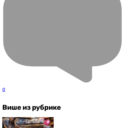
0
Више из рубрике