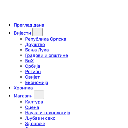
Преглед дана
Вијести
Република Српска
Друштво
Бања Лука
Градови и општине
БиХ
Србија
Регион
Свијет
Економија
Хроника
Магазин
Култура
Сцена
Наука и технологија
Љубав и секс
Здравље