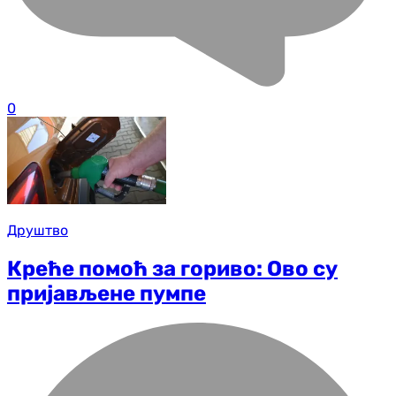
0
Друштво
Креће помоћ за гориво: Ово су
пријављене пумпе