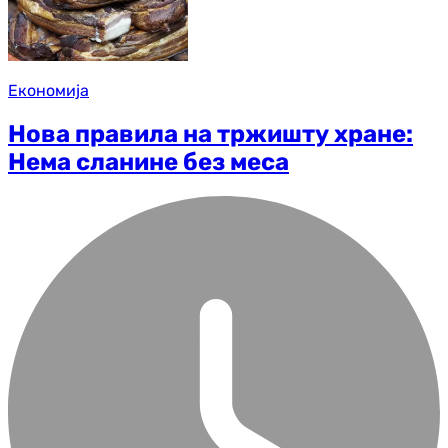
Економија
Нова правила на тржишту хране:
Нема сланине без меса