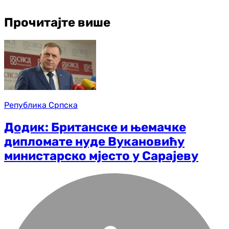
Прочитајте више
Република Српска
Додик: Британске и њемачке
дипломате нуде Вукановићу
министарско мјесто у Сарајеву