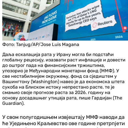
Фото:
Tanjug/AP/Jose Luis Magana
Даља ескалација рата у Ирану могла би подстаћи
глобалну рецесију, изазвати раст инфлације и довести
до оштрог пада на финансијским тржиштима,
упозорио је Међународни монетарни фонд (ММФ). У
све нестабилнијем окружењу, фонд са сједиштем у
Вашингтону (Washington) навео је да економска штета
сукоба на Блиском истоку непрестано расте, те је
смањио своје прогнозе раста за 2026. годину на
основу досадашњег утицаја рата, пише Гардијан (The
Guardian).
У свом полугодишњем извјештају ММФ наводи да
ће Уједињено Краљевство ове године претрпјети