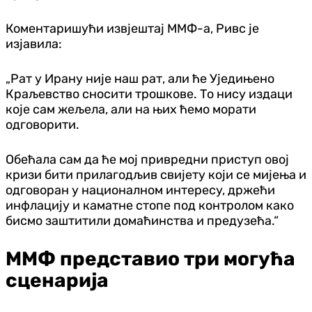
Коментаришући извјештај ММФ-а, Ривс је
изјавила:
„Рат у Ирану није наш рат, али ће Уједињено
Краљевство сносити трошкове. То нису издаци
које сам жељела, али на њих ћемо морати
одговорити.
Обећала сам да ће мој привредни приступ овој
кризи бити прилагодљив свијету који се мијења и
одговоран у националном интересу, држећи
инфлацију и каматне стопе под контролом како
бисмо заштитили домаћинства и предузећа.“
ММФ представио три могућа
сценарија