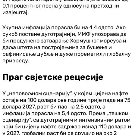
0,1 процентног поена у односу на претходни
извјештај.
Укупна инфлација порасла би на 4,4 одсто. Ако
сукоб постане дуготрајнији, ММФ упозорава да
би продужено затварање Хормушког мореуза и
даља штета на постројењима за бушење и
рафинисање дубље и дуже пореметили глобалну
привреду.
Праг свјетске рецесије
У „неповољном сценарију“, у којем цијена нафте
остаје на 100 долара ове године прије пада на 75
долара 2027, раст би пао на 2,5 одсто, а
инфлација порасла на 5,4 одсто. Према „тешком
сценарију“, са дуготрајним и интензивним ратом
који би цијену нафте задржао изнад 110 долара и
у 2027, глобални раст би се срушио на око 2