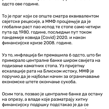
одсто ове године.
То је праг који се опште сматра еквивалентом
свјетске рецесије, а ММФ процјењује да је
глобални раст пао испод те стопе само четири
пута од 1980. године, посљедњи пут током
пандемије ковида (Covid) 2020. и након
финансијске кризе 2008. године.
Уз то, инфлација би премашила 6 одсто, што би
приморало централне банке широм свијета на
подизање каматних стопа. Уз пријетњу
ескалације рата на Блиском истоку, ММФ је
поручио да је најбољи начин за ограничавање
економске штете окончање сукоба.
Осим тога, позвао је централне банке да остану
на опрезу, а владе које разматрају хитну
финансијску подршку подстакао је да се