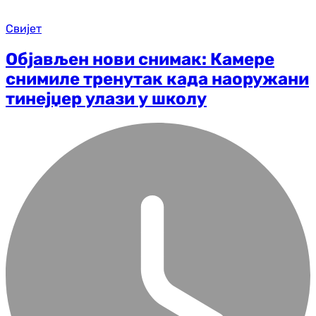
Свијет
Објављен нови снимак: Камере
снимиле тренутак када наоружани
тинејџер улази у школу