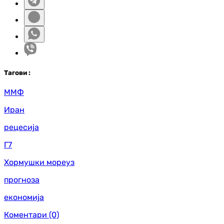
Таг
ови
:
ММФ
Иран
рецесија
Г7
Хормушки мореуз
прогноза
економија
Коментари
(0)