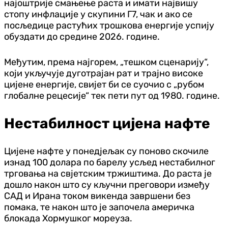
најоштрије смањење раста и имати највишу
стопу инфлације у скупини Г7, чак и ако се
посљедице растућих трошкова енергије успију
обуздати до средине 2026. године.
Међутим, према најгорем, „тешком сценарију“,
који укључује дуготрајан рат и трајно високе
цијене енергије, свијет би се суочио с „рубом
глобалне рецесије“ тек пети пут од 1980. године.
Нестабилност цијена нафте
Цијене нафте у понедјељак су поново скочиле
изнад 100 долара по барелу усљед нестабилног
трговања на свјетским тржиштима. До раста је
дошло након што су кључни преговори између
САД и Ирана током викенда завршени без
помака, те након што је започела америчка
блокада Хормушког мореуза.