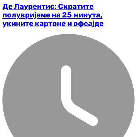
Де Лаурентис: Скратите
полувријеме на 25 минута,
укините картоне и офсајде