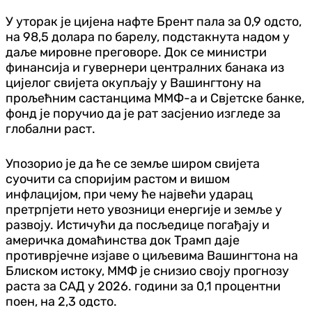
У уторак је цијена нафте Брент пала за 0,9 одсто,
на 98,5 долара по барелу, подстакнута надом у
даље мировне преговоре. Док се министри
финансија и гувернери централних банака из
цијелог свијета окупљају у Вашингтону на
прољећним састанцима ММФ-а и Свјетске банке,
фонд је поручио да је рат засјенио изгледе за
глобални раст.
Упозорио је да ће се земље широм свијета
суочити са споријим растом и вишом
инфлацијом, при чему ће највећи ударац
претрпјети нето увозници енергије и земље у
развоју. Истичући да посљедице погађају и
америчка домаћинства док Трамп даје
противрјечне изјаве о циљевима Вашингтона на
Блиском истоку, ММФ је снизио своју прогнозу
раста за САД у 2026. години за 0,1 процентни
поен, на 2,3 одсто.