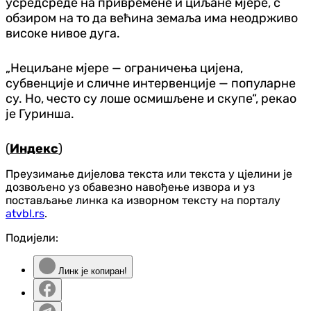
усредсреде на привремене и циљане мјере, с
обзиром на то да већина земаља има неодрживо
високе нивое дуга.
„Нециљане мјере — ограничења цијена,
субвенције и сличне интервенције — популарне
су. Но, често су лоше осмишљене и скупе“, рекао
је Гуринша.
(
Индекс
)
Преузимање дијелова текста или текста у цјелини је
дозвољено уз обавезно навођење извора и уз
постављање линка ка изворном тексту на порталу
atvbl.rs
.
Подијели:
Линк је копиран!