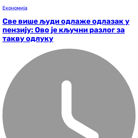
Економија
Све више људи одлаже одлазак у
пензију: Ово је кључни разлог за
такву одлуку