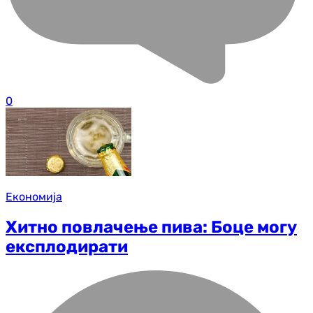
0
Економија
Хитно повлачење пива: Боце могу
експлодирати