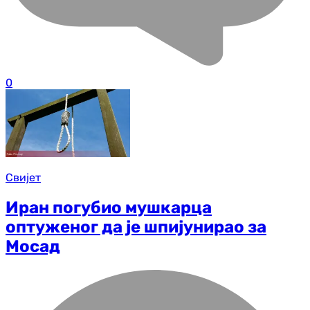
0
Свијет
Иран погубио мушкарца
оптуженог да је шпијунирао за
Мосад