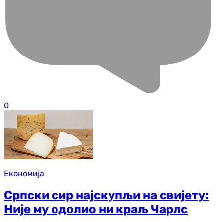
0
Економија
Српски сир најскупљи на свијету:
Није му одолио ни краљ Чарлс