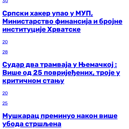
30
Српски хакер упао у МУП,
Министарство финансија и бројне
институције Хрватске
20
28
Судар два трамваја у Њемачкој :
Више од 25 повријеђених, троје у
критичном стању
20
25
Мушкарац преминуо након више
убода стршљена