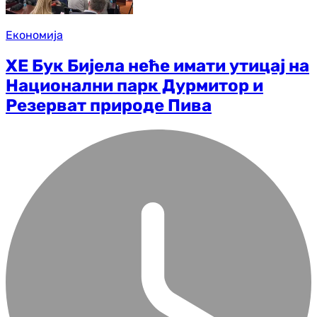
Економија
ХЕ Бук Бијела неће имати утицај на
Национални парк Дурмитор и
Резерват природе Пива