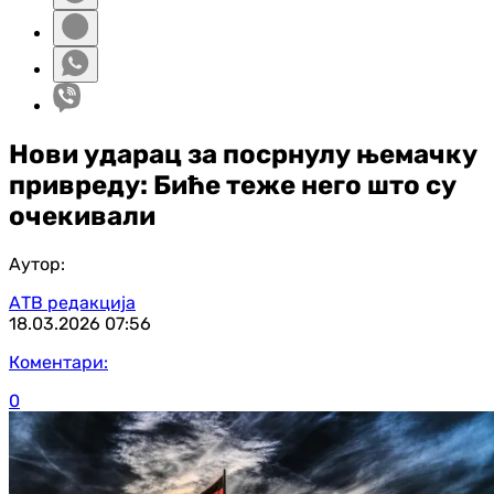
Нови ударац за посрнулу њемачку
привреду: Биће теже него што су
очекивали
Аутор:
АТВ редакција
18.03.2026
07:56
Коментари:
0