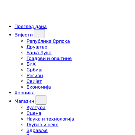
Преглед дана
Вијести
Република Српска
Друштво
Бања Лука
Градови и општине
БиХ
Србија
Регион
Свијет
Економија
Хроника
Магазин
Култура
Сцена
Наука и технологија
Љубав и секс
Здравље