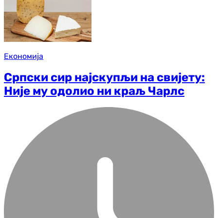
Економија
Српски сир најскупљи на свијету:
Није му одолио ни краљ Чарлс