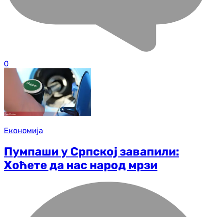
0
Економија
Пумпаши у Српској завапили:
Хоћете да нас народ мрзи