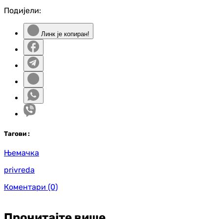
Подијели:
Линк је копиран!
Таг
ови
:
Њемачка
privreda
Коментари
(0)
Прочитајте више