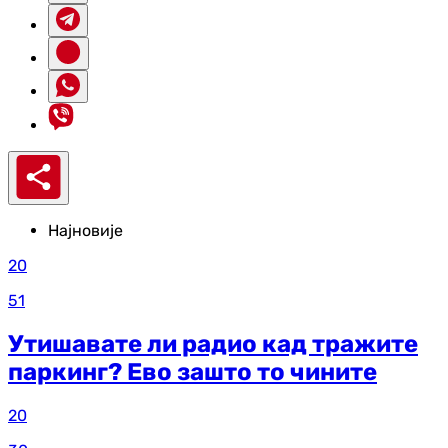
Најновије
20
51
Утишавате ли радио кад тражите
паркинг? Ево зашто то чините
20