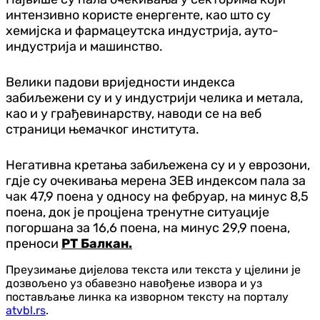
интензивно користе енергенте, као што су
хемијска и фармацеутска индустрија, ауто-
индустрија и машинство.
Велики падови вриједности индекса
забиљежени су и у индустрији челика и метала,
као и у грађевинарству, наводи се на веб
страници њемачког института.
Негативна кретања забиљежена су и у еврозони,
гдје су очекивања мерена ЗЕВ индексом пала за
чак 47,9 поена у односу на фебруар, на минус 8,5
поена, док је процјена тренутне ситуације
погоршана за 16,6 поена, на минус 29,9 поена,
преноси
РТ Балкан.
Преузимање дијелова текста или текста у цјелини је
дозвољено уз обавезно навођење извора и уз
постављање линка ка изворном тексту на порталу
atvbl.rs
.