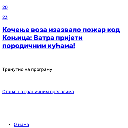
20
23
Кочење воза изазвало пожар код
Коњица: Ватра пријети
породичним кућама!
Тренутно на програму
Стање на граничним прелазима
О нама