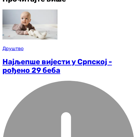
Друштво
Најљепше вијести у Српској -
рођено 29 беба