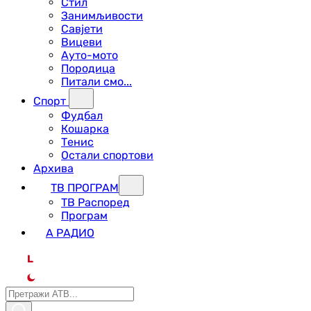
Стил
Занимљивости
Савјети
Вицеви
Ауто-мото
Породица
Питали смо...
Спорт
Фудбал
Кошарка
Тенис
Остали спортови
Архива
ТВ ПРОГРАМ
ТВ Распоред
Програм
А РАДИО
L