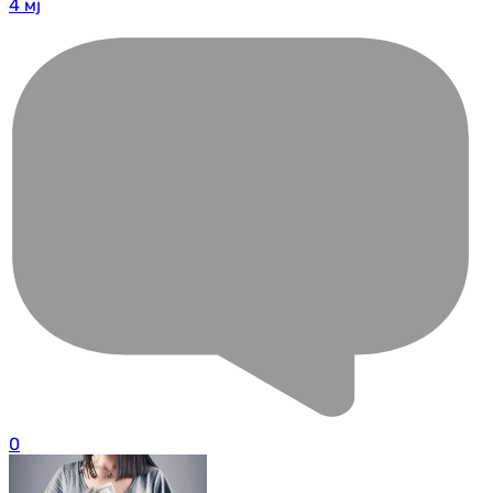
4 мј
0