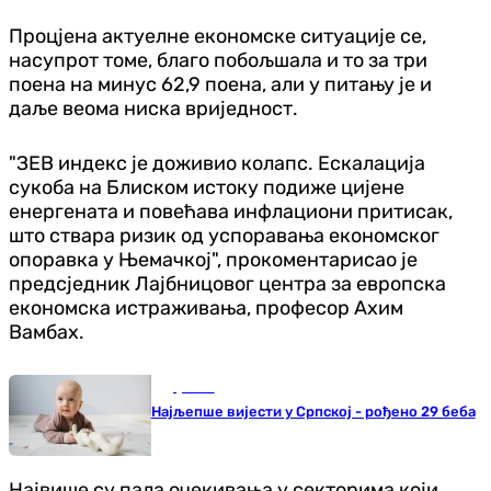
Процјена актуелне економске ситуације се,
насупрот томе, благо побољшала и то за три
поена на минус 62,9 поена, али у питању је и
даље веома ниска вриједност.
"ЗЕВ индекс је доживио колапс. Ескалација
сукоба на Блиском истоку подиже цијене
енергената и повећава инфлациони притисак,
што ствара ризик од успоравања економског
опоравка у Њемачкој", прокоментарисао је
предсједник Лајбницовог центра за европска
економска истраживања, професор Ахим
Вамбах.
Друштво
Најљепше вијести у Српској - рођено 29 беба
Највише су пала очекивања у секторима који