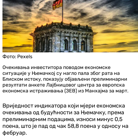
Фото:
Pexels
Очекивања инвеститора поводом економске
ситуације у Њемачкој су нагло пала због рата на
Блиском истоку, показују објављени прелиминарни
резултати анкете Лајбницовог центра за европска
економска истраживања (ЗЕВ) из Манхајма за март.
Вриједност индикатора који мјери економска
очекивања од будућности за Њемачку, према
прелиминарним подацима, износи минус 0,5
поена, што је пад од чак 58,8 поена у односу на
фебруар.