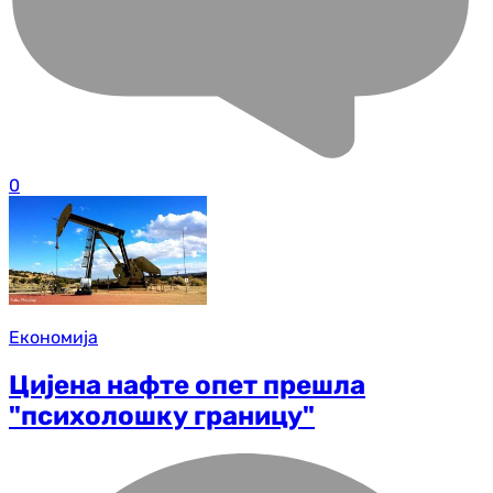
0
Економија
Цијена нафте опет прешла
"психолошку границу"