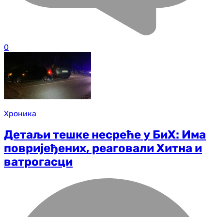
0
Хроника
Детаљи тешке несреће у БиХ: Има
повријеђених, реаговали Хитна и
ватрогасци