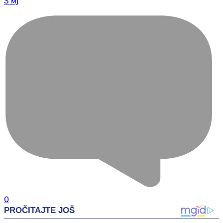
3 мј
0