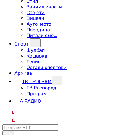
Стил
Занимљивости
Савјети
Вицеви
Ауто-мото
Породица
Питали смо...
Спорт
Фудбал
Кошарка
Тенис
Остали спортови
Архива
ТВ ПРОГРАМ
ТВ Распоред
Програм
А РАДИО
L