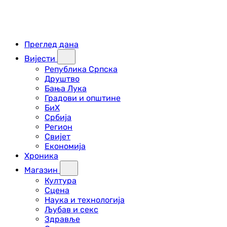
Преглед дана
Вијести
Република Српска
Друштво
Бања Лука
Градови и општине
БиХ
Србија
Регион
Свијет
Економија
Хроника
Магазин
Култура
Сцена
Наука и технологија
Љубав и секс
Здравље