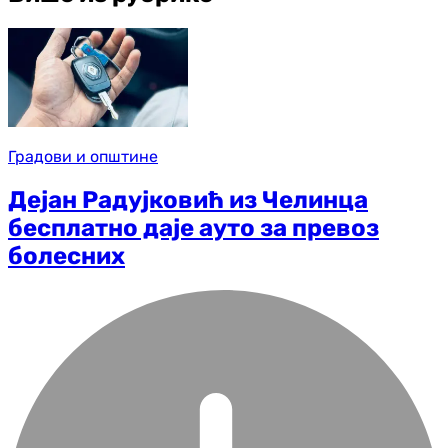
Градови и општине
Дејан Радујковић из Челинца
бесплатно даје ауто за превоз
болесних