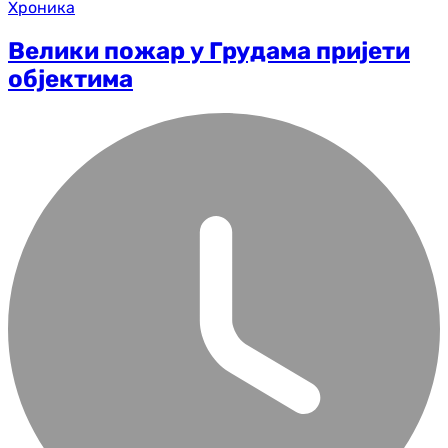
Хроника
Велики пожар у Грудама пријети
објектима