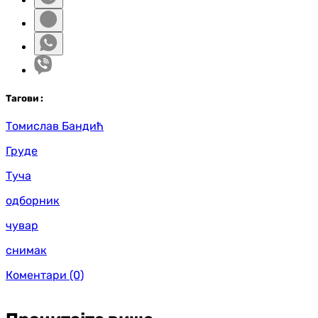
Таг
ови
:
Томислав Бандић
Груде
Туча
одборник
чувар
снимак
Коментари
(0)