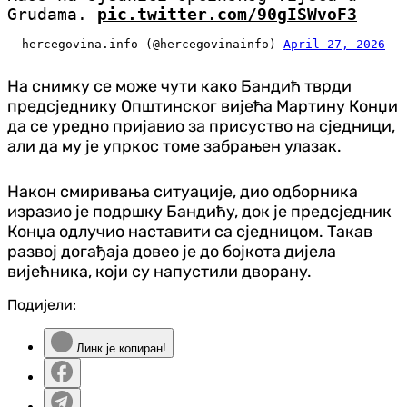
Grudama.
pic.twitter.com/90gISWvoF3
— hercegovina.info (@hercegovinainfo)
April 27, 2026
На снимку се може чути како Бандић тврди
предсједнику Општинског вијећа Мартину Конџи
да се уредно пријавио за присуство на сједници,
али да му је упркос томе забрањен улазак.
Након смиривања ситуације, дио одборника
изразио је подршку Бандићу, док је предсједник
Конџа одлучио наставити са сједницом. Такав
развој догађаја довео је до бојкота дијела
вијећника, који су напустили дворану.
Подијели:
Линк је копиран!