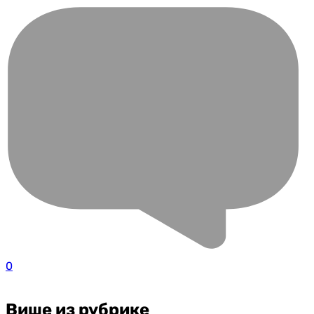
0
Више из рубрике