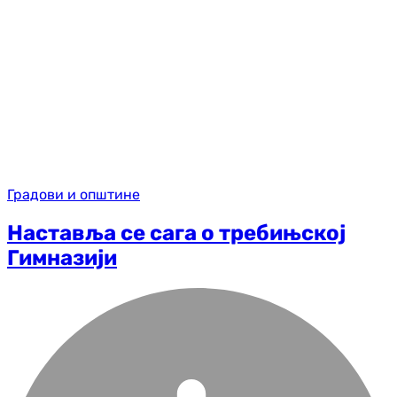
Градови и општине
Наставља се сага о требињској
Гимназији