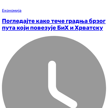
Економија
Погледајте како тече градња брзог
пута који повезује БиХ и Хрватску