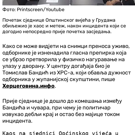
Фото:
Printscreen/Youtube
Почетак сједнице Општинског вијећа у Грудама
обиљежио је хаос и метеж, након инцидента који се
догодио непосредно прије почетка засједања.
Како се може вид‌јети на снимци преноса уживо,
одборнике је изненадила гласна препирка која
се убрзо претворила у физичко нагуравање на
улазу у дворану. У центру догађаја био је
Томислав Бандић из ХРС-а, који обавља дужност
одборника у жупанијској скупштини, пише
Херцеговина.инфо
.
Прије сједнице је дошло до комешања између
Бандића и чувара, при чему је политичар
извукао дебљи крај и остао без мајице током
инцидента.
Kaos na sjednici Općinskog vijeća u