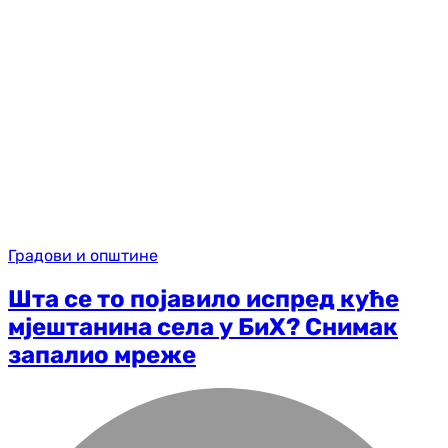
Градови и општине
Шта се то појавило испред куће
мјештанина села у БиХ? Снимак
запалио мреже