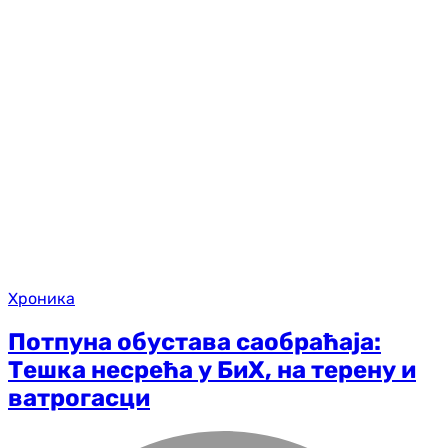
Хроника
Потпуна обустава саобраћаја:
Тешка несрећа у БиХ, на терену и
ватрогасци