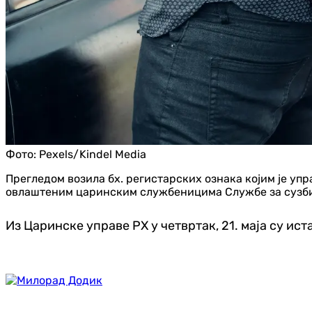
Фото:
Pexels/Kindel Media
Прегледом возила бх. регистарских ознака којим је у
овлаштеним царинским службеницима Службе за сузбиј
Из Царинске управе РХ у четвртак, 21. маја су ист