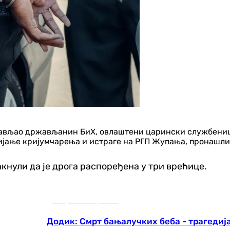
прављао држављанин БиХ, овлаштени царински службениц
ање кријумчарења и истраге на РГП Жупања, пронашли 
акнули да је дрога распоређена у три врећице.
Република Српска
Додик: Смрт бањалучких беба - трагедија