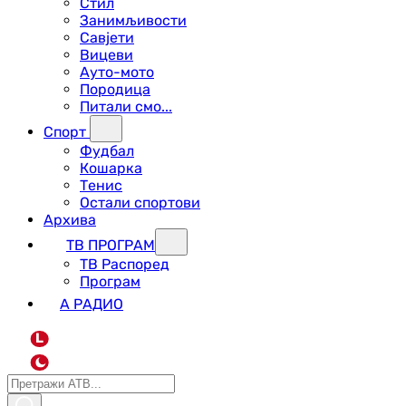
Стил
Занимљивости
Савјети
Вицеви
Ауто-мото
Породица
Питали смо...
Спорт
Фудбал
Кошарка
Тенис
Остали спортови
Архива
ТВ ПРОГРАМ
ТВ Распоред
Програм
А РАДИО
L