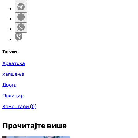
Таг
ови
:
Хрватска
хапшење
Дрога
Полиција
Коментари
(0)
Прочитајте више