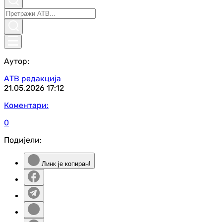
Аутор:
АТВ редакција
21.05.2026
17:12
Коментари:
0
Подијели:
Линк је копиран!