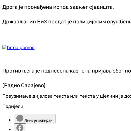
Дрога је пронађена испод задњег сједишта.
Држављанин БиХ предат је полицијским службен
Против њега је поднесена казнена пријава због п
(Радио Сарајево)
Преузимање дијелова текста или текста у цјелини је д
Подијели:
Линк је копиран!