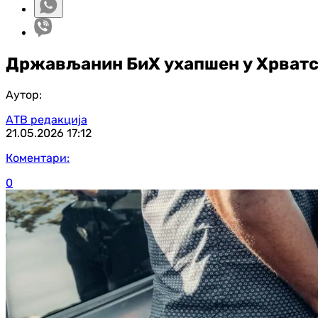
Држављанин БиХ ухапшен у Хрватск
Аутор:
АТВ редакција
21.05.2026
17:12
Коментари:
0