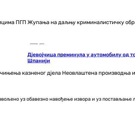
ицима ПГП Жупања на даљњу криминалистичку обр
Свијет
Дјевојчица преминула у аутомобилу од то
Шпанији
очињења казненог дјела Неовлаштена производња и 
озвољено уз обавезно навођење извора и уз постављање 