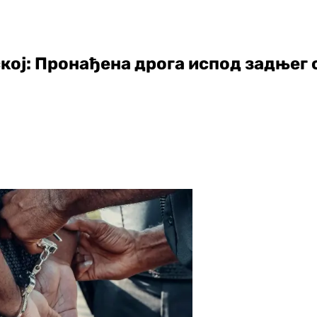
ој: Пронађена дрога испод задњег 