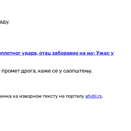
аду.
плотног удара, отац заборавио на њу: Ужас у
промет дрога, каже се у саопштењу.
линка ка изворном тексту на порталу
atvbl.rs
.