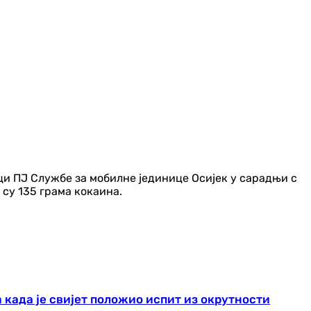
и ПЈ Службе за мобилне јединице Осијек у сарадњи с
су 135 грама кокаина.
 када је свијет положио испит из окрутности