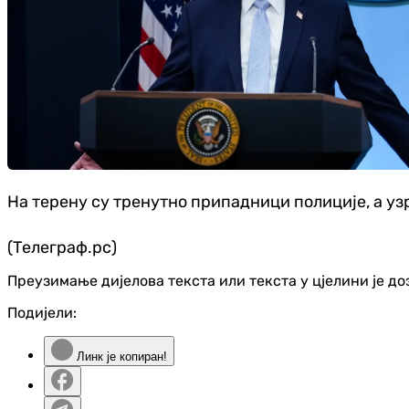
На терену су тренутно припадници полиције, а уз
(Телеграф.рс)
Преузимање дијелова текста или текста у цјелини је д
Подијели:
Линк је копиран!