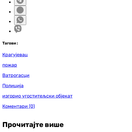
Таг
ови
:
Крагујевац
пожар
Ватрогасци
Полиција
изгорио угоститељски објекат
Коментари
(0)
Прочитајте више