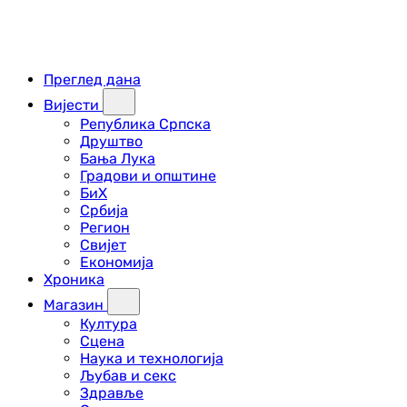
Преглед дана
Вијести
Република Српска
Друштво
Бања Лука
Градови и општине
БиХ
Србија
Регион
Свијет
Економија
Хроника
Магазин
Култура
Сцена
Наука и технологија
Љубав и секс
Здравље