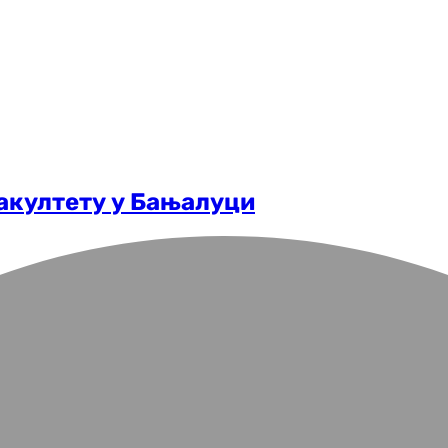
акултету у Бањалуци