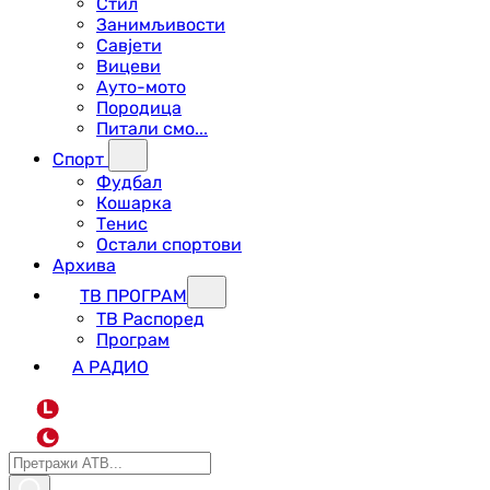
Стил
Занимљивости
Савјети
Вицеви
Ауто-мото
Породица
Питали смо...
Спорт
Фудбал
Кошарка
Тенис
Остали спортови
Архива
ТВ ПРОГРАМ
ТВ Распоред
Програм
А РАДИО
L