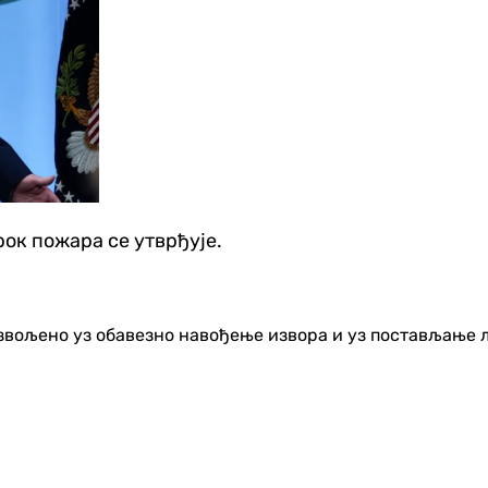
рок пожара се утврђује.
озвољено уз обавезно навођење извора и уз постављање 