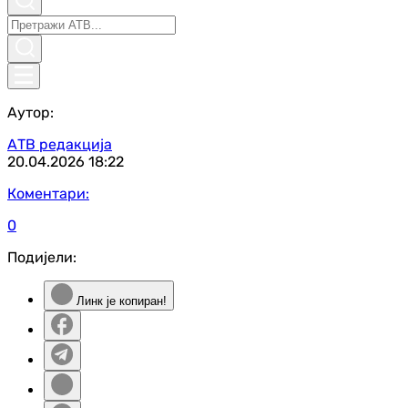
Аутор:
АТВ редакција
20.04.2026
18:22
Коментари:
0
Подијели:
Линк је копиран!