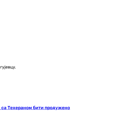
гујевцу.
е са Техераном бити продужено