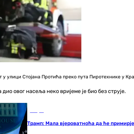
т у улици Стојана Протића преко пута Пиротехнике у Кра
дио овог насеља неко вријеме је био без струје.
Свијет
Трамп: Мала вјероватноћа да ће примирј