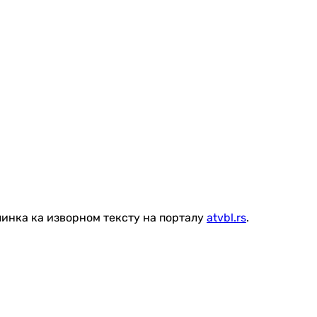
линка ка изворном тексту на порталу
atvbl.rs
.