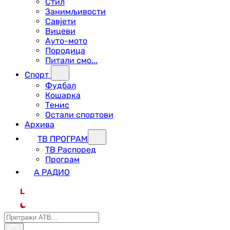
Стил
Занимљивости
Савјети
Вицеви
Ауто-мото
Породица
Питали смо...
Спорт
Фудбал
Кошарка
Тенис
Остали спортови
Архива
ТВ ПРОГРАМ
ТВ Распоред
Програм
А РАДИО
L