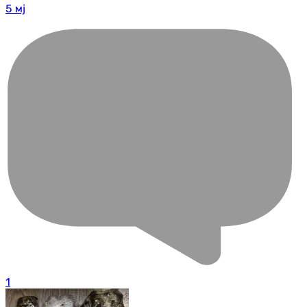
5 мј
1