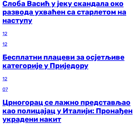
Слоба Васић у јеку скандала око
развода ухваћен са старлетом на
наступу
12
12
Бесплатни плацеви за осјетљиве
категорије у Приједору
12
07
Црногорац се лажно представљао
као полицајац у Италији: Пронађен
украдени накит