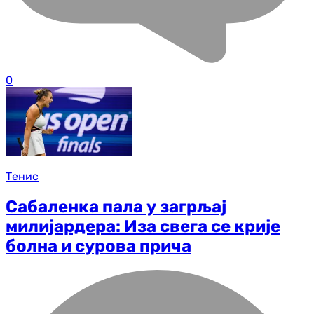
0
Тенис
Сабаленка пала у загрљај
милијардера: Иза свега се крије
болна и сурова прича