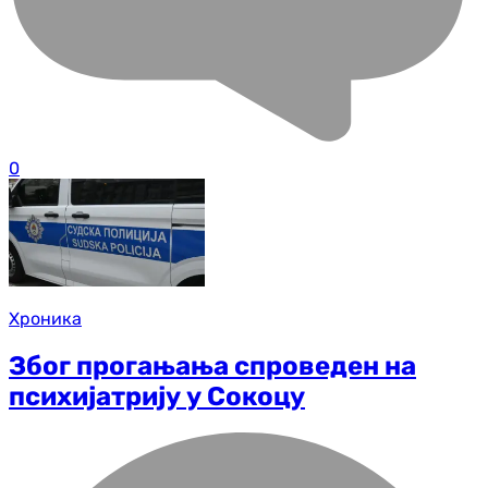
0
Хроника
Због прогањања спроведен на
психијатрију у Сокоцу