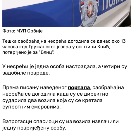
Фото:
МУП Србије
Тешка саобраћајна несрећа догодила се данас око 13
часова код Гружанског језера у општини Кнић,
потврђено је за "Блиц".
У несрећи је једна особа настрадала, а четири су
задобиле повреде.
Према писању наведеног
портала
, саобраћајна
несрећа се догодила када су се директно
сударила два возила која су се кретала
супротним смеровима.
Ватрогасци спасиоци су из возила извлачили
једну повријеђену особу.