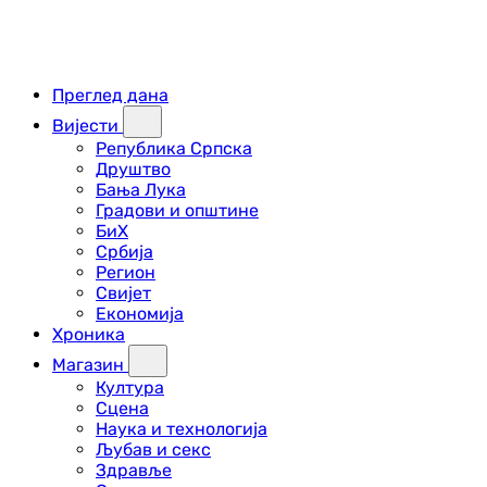
Преглед дана
Вијести
Република Српска
Друштво
Бања Лука
Градови и општине
БиХ
Србија
Регион
Свијет
Економија
Хроника
Магазин
Култура
Сцена
Наука и технологија
Љубав и секс
Здравље