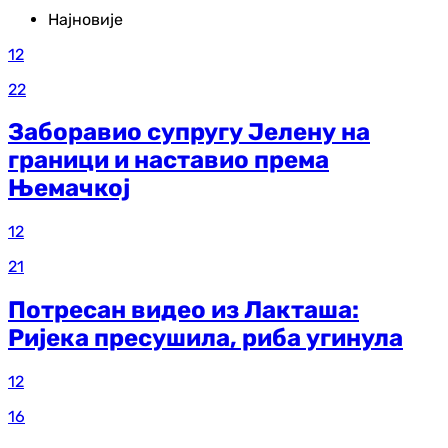
Најновије
12
22
Заборавио супругу Јелену на
граници и наставио према
Њемачкој
12
21
Потресан видео из Лакташа:
Ријека пресушила, риба угинула
12
16