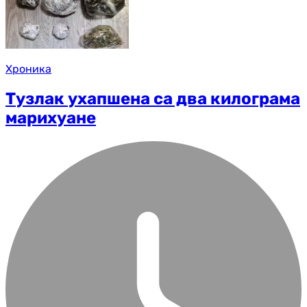
Хроника
Тузлак ухапшена са два килограма
марихуане