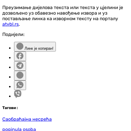
Преузимање дијелова текста или текста у цјелини је
дозвољено уз обавезно навођење извора и уз
постављање линка ка изворном тексту на порталу
atvbl.rs
.
Подијели:
Линк је копиран!
Таг
ови
:
Саобраћајна несрећа
poginula osoba