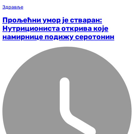
Здравље
Прољећни умор је стваран:
Нутрициониста открива које
намирнице подижу серотонин