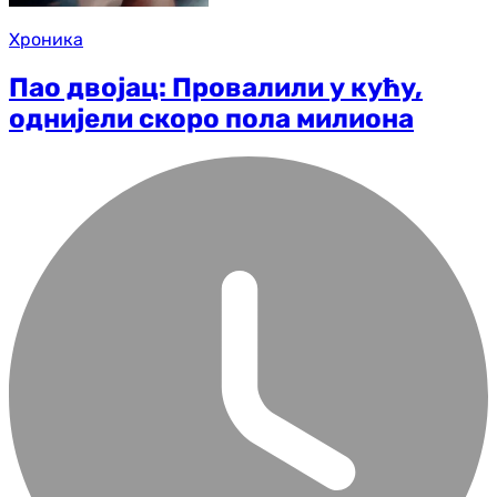
Хроника
Пао двојац: Провалили у кућу,
однијели скоро пола милиона