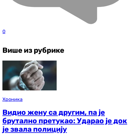
0
Више из рубрике
Хроника
Видио жену са другим, па је
брутално претукао: Ударао је док
је звала полицију