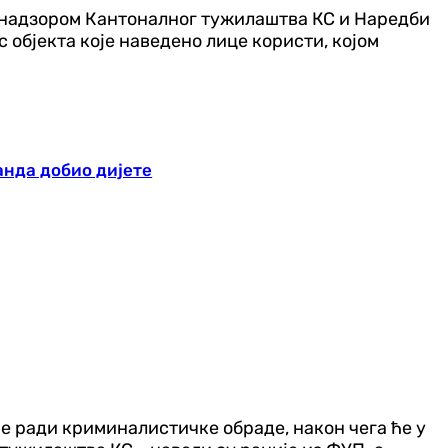
 надзором Кантоналног тужилаштва КС и Наредби
 објекта које наведено лице користи, којом
анда добио дијете
е ради криминалистичке обраде, након чега ће у