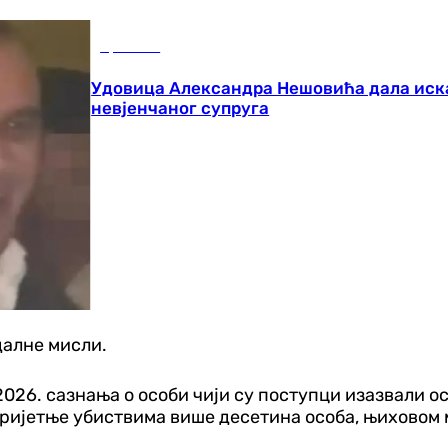
Хроника
Удовица Александра Нешовића дала исказ
невјенчаног супруга
идалне мисли.
2026. сазнања о особи чији су поступци изазвали 
пријетње убиствима више десетина особа, њиховом 