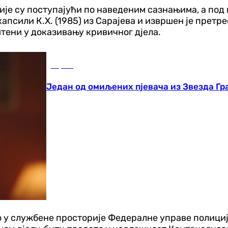
је су поступајући по наведеним сазнањима, а под
псили К.Х. (1985) из Сарајева и извршен је претрес
тени у доказивању кривичног дјела.
Сцена
Један од омиљених пјевача из Звезда Гр
 у службене просторије Федералне управе полициј