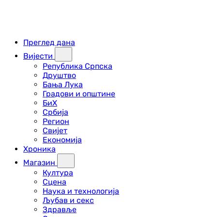
Преглед дана
Вијести
Република Српска
Друштво
Бања Лука
Градови и општине
БиХ
Србија
Регион
Свијет
Економија
Хроника
Магазин
Култура
Сцена
Наука и технологија
Љубав и секс
Здравље