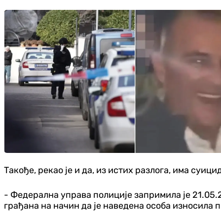
Такође, рекао је и да, из истих разлога, има суиц
- Федерална управа полиције запримила је 21.05.
грађана на начин да је наведена особа износила 