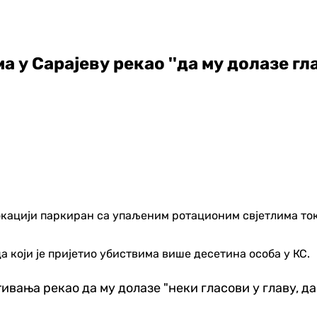
 у Сарајеву рекао ''да му долазе гла
 који је пријетио убиствима више десетина особа у КС.
тивања рекао да му долазе "неки гласови у главу, да 