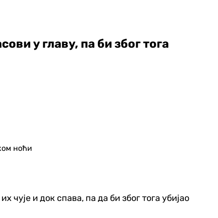
сови у главу, па би због тога
их чује и док спава, па да би због тога убијао