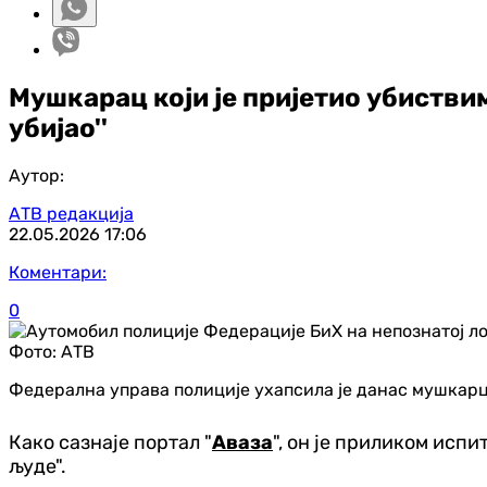
Мушкарац који је пријетио убиствима
убијао''
Аутор:
АТВ редакција
22.05.2026
17:06
Коментари:
0
Фото:
АТВ
Федерална управа полиције ухапсила је данас мушкарца
Како сазнаје портал "
Аваза
", он је приликом испи
људе".