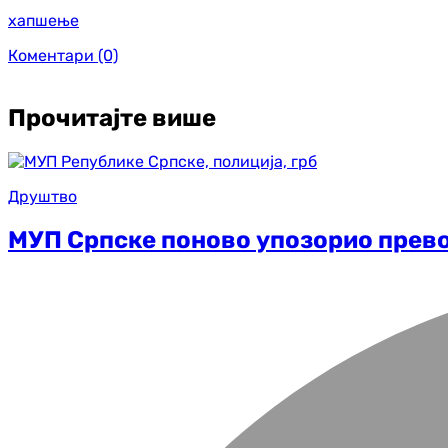
хапшење
Коментари
(0)
Прочитајте више
Друштво
МУП Српске поново упозорио прев