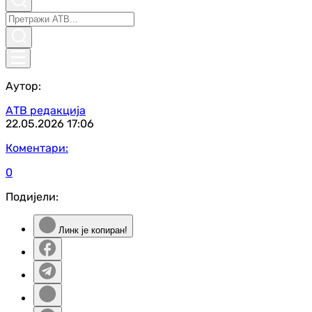
Аутор:
АТВ редакција
22.05.2026
17:06
Коментари:
0
Подијели:
Линк је копиран!