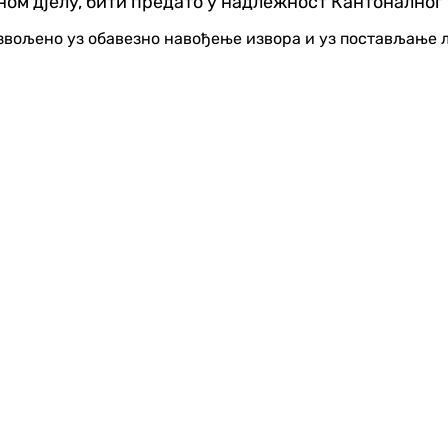
ном дјелу, бити предато у надлежност Кантоналног
озвољено уз обавезно навођење извора и уз постављање 