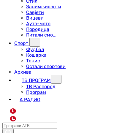
Стил
Занимљивости
Савјети
Вицеви
Ауто-мото
Породица
Питали смо...
Спорт
Фудбал
Кошарка
Тенис
Остали спортови
Архива
ТВ ПРОГРАМ
ТВ Распоред
Програм
А РАДИО
L