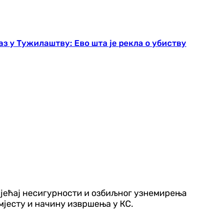
 у Тужилаштву: Ево шта је рекла о убиству
осјећај несигурности и озбиљног узнемирења
мјесту и начину извршења у КС.