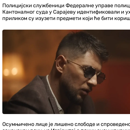
Полицијски службеници Федералне управе полици
Кантоналног суда у Сарајеву идентификовали и уха
приликом су изузети предмети који ће бити кориш
Осумњичено лице је лишено слободе и спроведено