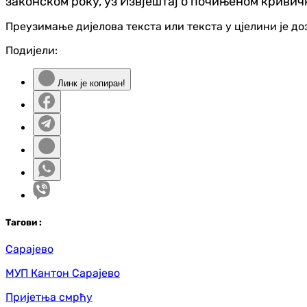
законском року, уз Извјештај о почињеном кривич
Преузимање дијелова текста или текста у цјелини је д
Подијели:
Линк је копиран!
Таг
ови
:
Сарајево
МУП Кантон Сарајево
Пријетња смрћу