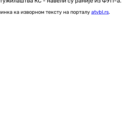
 тужилаштва КС - навели су раније из ФУП-а.
линка ка изворном тексту на порталу
atvbl.rs
.