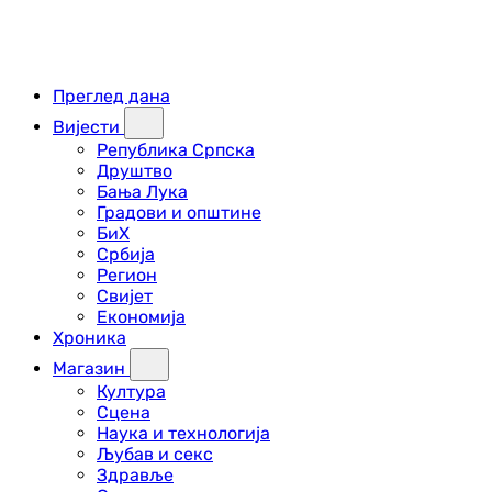
Преглед дана
Вијести
Република Српска
Друштво
Бања Лука
Градови и општине
БиХ
Србија
Регион
Свијет
Економија
Хроника
Магазин
Култура
Сцена
Наука и технологија
Љубав и секс
Здравље