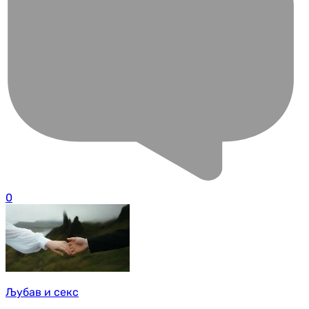
0
Љубав и секс