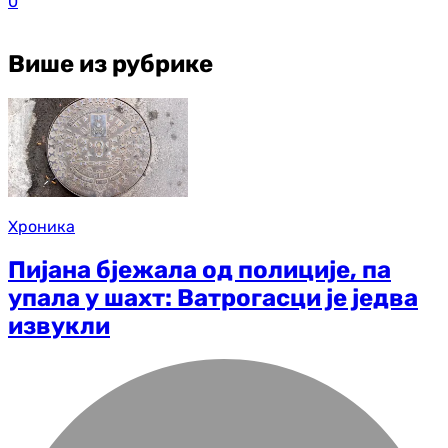
0
Више из рубрике
Хроника
Пијана бјежала од полиције, па
упала у шахт: Ватрогасци је једва
извукли