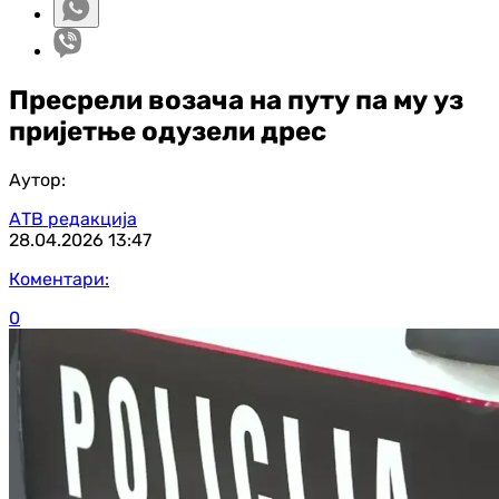
Пресрели возача на путу па му уз
пријетње одузели дрес
Аутор:
АТВ редакција
28.04.2026
13:47
Коментари:
0