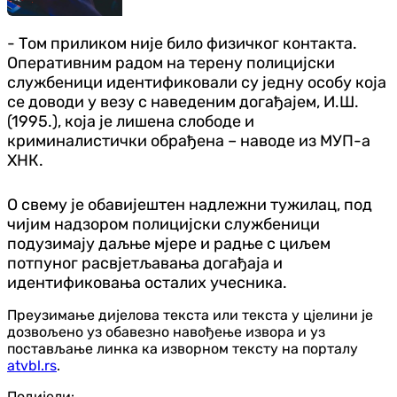
- Том приликом није било физичког контакта.
Оперативним радом на терену полицијски
службеници идентификовали су једну особу која
се доводи у везу с наведеним догађајем, И.Ш.
(1995.), која је лишена слободе и
криминалистички обрађена – наводе из МУП-а
ХНК.
О свему је обавијештен надлежни тужилац, под
чијим надзором полицијски службеници
подузимају даљње мјере и радње с циљем
потпуног расвјетљавања догађаја и
идентификовања осталих учесника.
Преузимање дијелова текста или текста у цјелини је
дозвољено уз обавезно навођење извора и уз
постављање линка ка изворном тексту на порталу
atvbl.rs
.
Подијели: