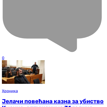
0
Хроника
Јелачи повећана казна за убиство