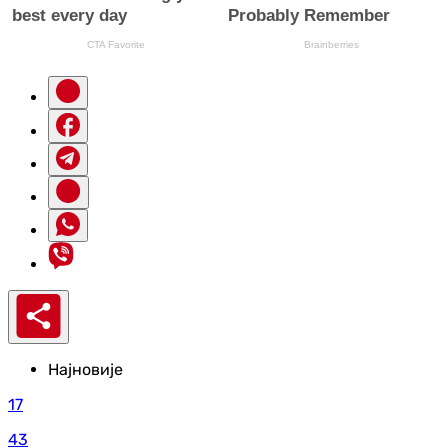
Најновије
17
43