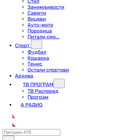
Стил
Занимљивости
Савјети
Вицеви
Ауто-мото
Породица
Питали смо...
Спорт
Фудбал
Кошарка
Тенис
Остали спортови
Архива
ТВ ПРОГРАМ
ТВ Распоред
Програм
А РАДИО
L