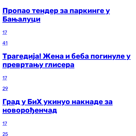
Пропао тендер за паркинге у
Бањалуци
17
41
Трагедија! Жена и беба погинуле у
превртању глисера
17
29
Град у БиХ укинуо накнаде за
новорођенчад
17
25