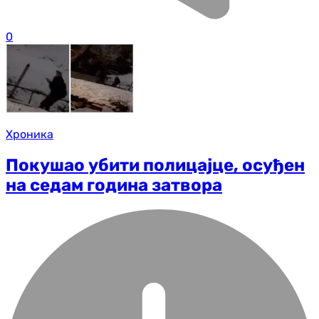
0
Хроника
Покушао убити полицајце, осуђен
на седам година затвора