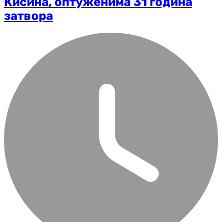
Кисина, оптуженима 31 година
затвора