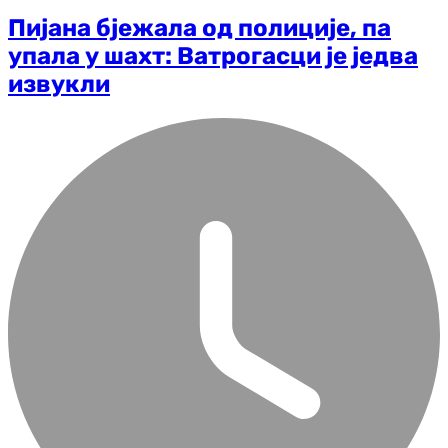
Пијана бјежала од полиције, па
упала у шахт: Ватрогасци је једва
извукли