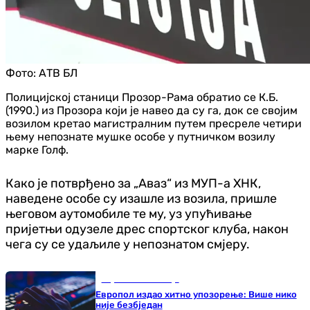
Фото:
АТВ БЛ
Полицијској станици Прозор-Рама обратио се К.Б.
(1990.) из Прозора који је навео да су га, док се својим
возилом кретао магистралним путем пресреле четири
њему непознате мушке особе у путничком возилу
марке Голф.
Како је потврђено за „Аваз“ из МУП-а ХНК,
наведене особе су изашле из возила, пришле
његовом аутомобиле те му, уз упућивање
пријетњи одузеле дрес спортског клуба, након
чега су се удаљиле у непознатом смјеру.
Наука и технологија
Европол издао хитно упозорење: Више нико
није безбједан