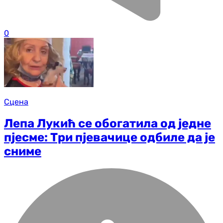
0
Сцена
Лепа Лукић се обогатила од једне
пјесме: Три пјевачице одбиле да је
сниме