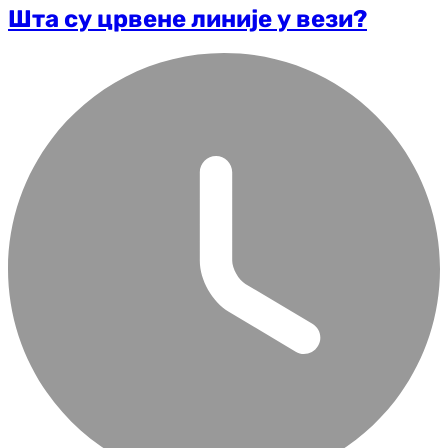
Шта су црвене линије у вези?