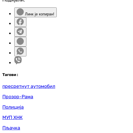
Линк је копиран!
Таг
ови
:
пресретнут аутомобил
Прозор-Рама
Полиција
МУП ХНК
Пљачка