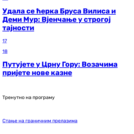
Удала се ћерка Бруса Вилиса и
Деми Мур: Вјенчање у строгој
тајности
17
18
Путујете у Црну Гору: Возачима
пријете нове казне
Тренутно на програму
Стање на граничним прелазима