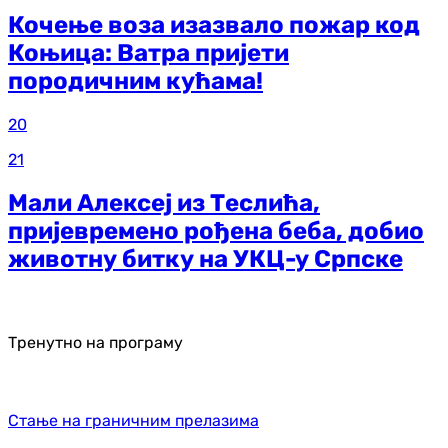
Кочење воза изазвало пожар код
Коњица: Ватра пријети
породичним кућама!
20
21
Мали Алексеј из Теслића,
пријевремено рођена беба, добио
животну битку на УКЦ-у Српске
Тренутно на програму
Стање на граничним прелазима