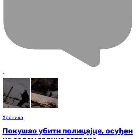
1
Хроника
Покушао убити полицајце, осуђен