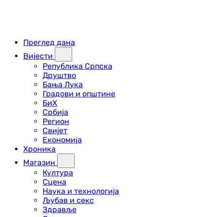
Преглед дана
Вијести
Република Српска
Друштво
Бања Лука
Градови и општине
БиХ
Србија
Регион
Свијет
Економија
Хроника
Магазин
Култура
Сцена
Наука и технологија
Љубав и секс
Здравље