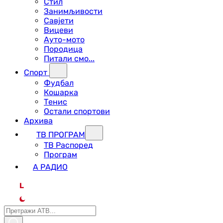
Стил
Занимљивости
Савјети
Вицеви
Ауто-мото
Породица
Питали смо...
Спорт
Фудбал
Кошарка
Тенис
Остали спортови
Архива
ТВ ПРОГРАМ
ТВ Распоред
Програм
А РАДИО
L