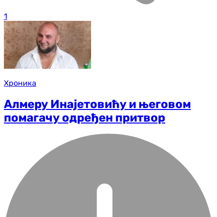
1
Хроника
Алмеру Инајетовићу и његовом
помагачу одређен притвор