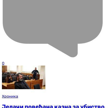
0
Хроника
Јелачи повећана казна за убиство