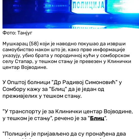
Фото:
Танјуг
Мушкарац (58) који је наводно покушао да изврши
самоубиство након што је, како прве информације
указују, убио брата у породичној кући у сомборском
селу Стапар, у тешком стању је превезен у Клинички
центар Војводине.
У Општој болници "Др Радивој Симоновић" у
Сомбору кажу за "Блиц" да је један од
преживјелих у тешком стању.
"У транспорту је за Клинички центар Војводине,
у тешком је стању", речено је за "
Блиц
".
"Полицији је пријављено да су пронађена два