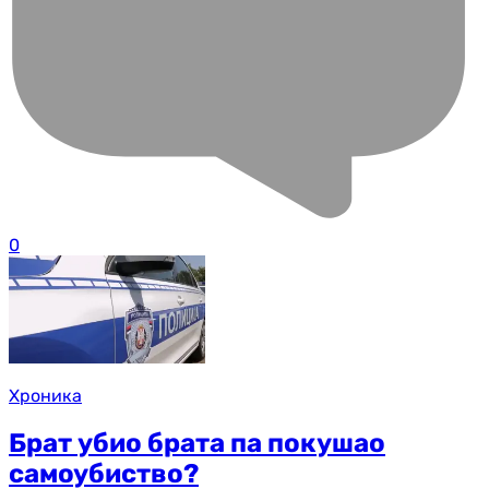
0
Хроника
Брат убио брата па покушао
самоубиство?