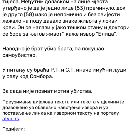
тијела, Међутим доласком на лице мјеста
утврђено је да је једно лице (53) преминуло, док
је друго (58) иако је непомично и без свијести
лежало на поду давало знаке живота у локви
крви. Он се налази у јако тешком стању и доктори
се боре за његов живот", каже извор "Блица".
Наводно је брат убио брата, па покушао
самоубиство.
У питању су браћа Р.Т. и С.Т. иначе имућни људи
у селу код Сомбора.
За сада није познат мотив убиства.
Преузимање дијелова текста или текста у цјелини је
дозвољено уз обавезно навођење извора и уз
постављање линка ка изворном тексту на порталу
atvbl.rs
.
Подијели: