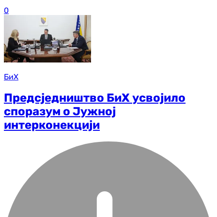
0
БиХ
Предсједништво БиХ усвојило
споразум о Јужној
интерконекцији