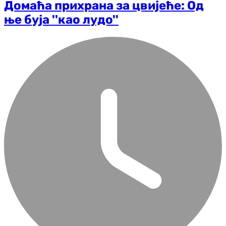
Домаћа прихрана за цвијеће: Од
ње буја ''као лудо''