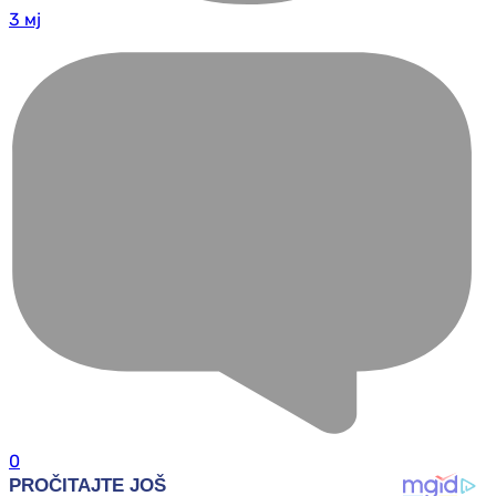
3 мј
0