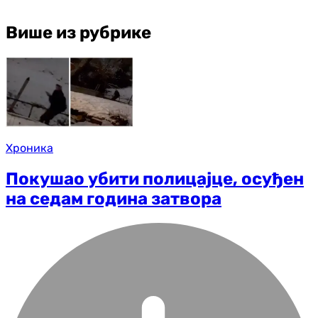
Више из рубрике
Хроника
Покушао убити полицајце, осуђен
на седам година затвора