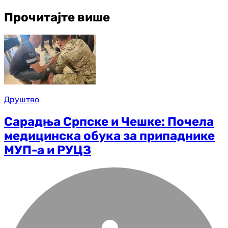
Прочитајте више
Друштво
Сарадња Српске и Чешке: Почела
медицинска обука за припаднике
МУП-а и РУЦЗ