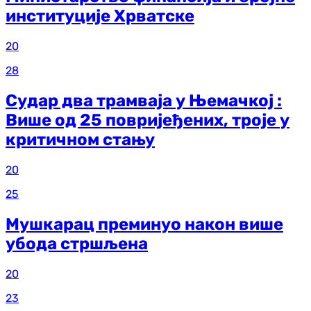
институције Хрватске
20
28
Судар два трамваја у Њемачкој :
Више од 25 повријеђених, троје у
критичном стању
20
25
Мушкарац преминуо након више
убода стршљена
20
23