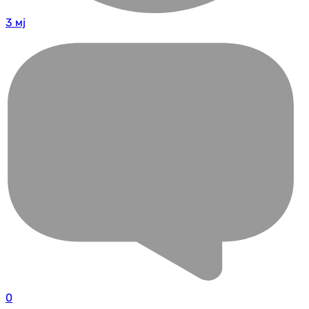
3 мј
0