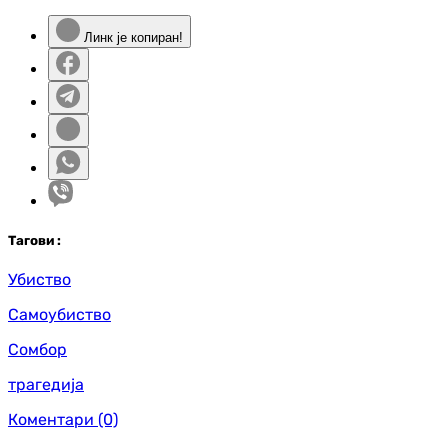
Линк је копиран!
Таг
ови
:
Убиство
Самоубиство
Сомбор
трагедија
Коментари
(0)