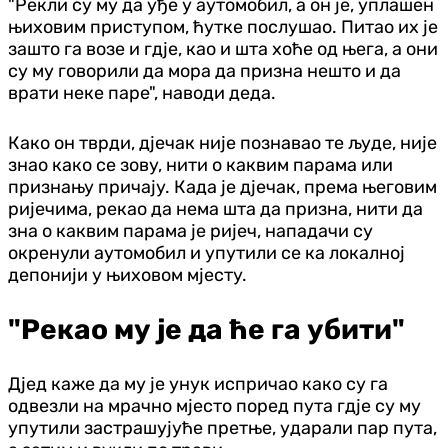
"Рекли су му да уђе у аутомобил, а он је, уплашен
њиховим приступом, ћутке послушао. Питао их је
зашто га возе и гдје, као и шта хоће од њега, а они
су му говорили да мора да призна нешто и да
врати неке паре", наводи деда.
Како он тврди, дјечак није познавао те људе, није
знао како се зову, нити о каквим парама или
признању причају. Када је дјечак, према његовим
ријечима, рекао да нема шта да призна, нити да
зна о каквим парама је ријеч, нападачи су
окренули аутомобил и упутили се ка локалној
депонији у њиховом мјесту.
"Рекао му је да ће га убити"
Дјед каже да му је унук испричао како су га
одвезли на мрачно мјесто поред пута гдје су му
упутили застрашујуће претње, ударали пар пута,