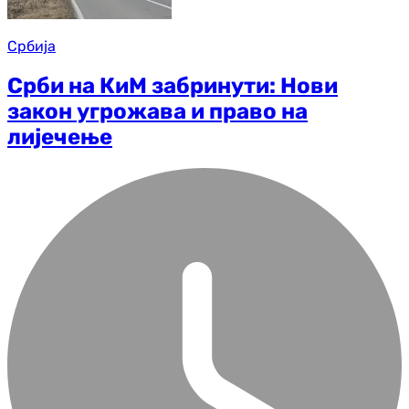
Србија
Срби на КиМ забринути: Нови
закон угрожава и право на
лијечење