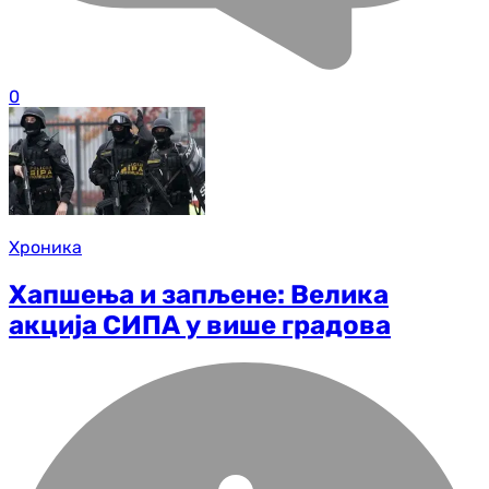
0
Хроника
Хапшења и запљене: Велика
акција СИПА у више градова