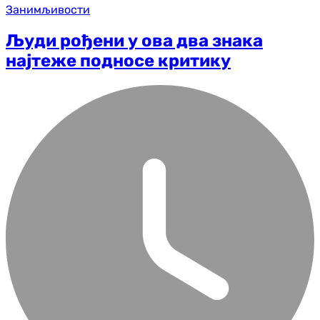
Занимљивости
Људи рођени у ова два знака
најтеже подносе критику