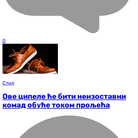
0
Стил
Ове ципеле ће бити неизоставни
комад обуће током прољећа