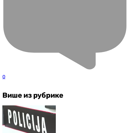
0
Више из рубрике