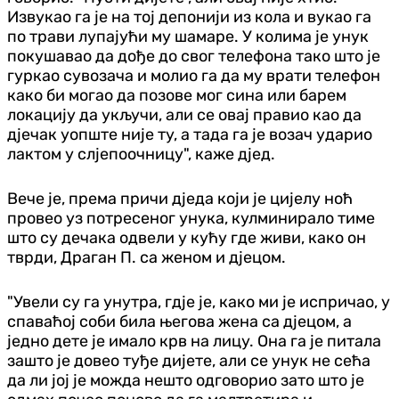
Извукао га је на тој депонији из кола и вукао га
по трави лупајући му шамаре. У колима је унук
покушавао да дође до свог телефона тако што је
гуркао сувозача и молио га да му врати телефон
како би могао да позове мог сина или барем
локацију да укључи, али се овај правио као да
дјечак уопште није ту, а тада га је возач ударио
лактом у слјепоочницу", каже дјед.
Вече је, према причи дједа који је цијелу ноћ
провео уз потресеног унука, кулминирало тиме
што су дечака одвели у кућу где живи, како он
тврди, Драган П. са женом и дјецом.
"Увели су га унутра, гдје је, како ми је испричао, у
спаваћој соби била његова жена са дјецом, а
једно дете је имало крв на лицу. Она га је питала
зашто је довео туђе дијете, али се унук не сећа
да ли јој је можда нешто одговорио зато што је