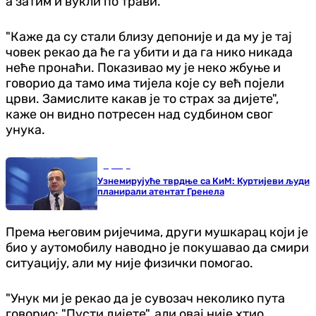
а затим и вукли по трави.
"Каже да су стали близу депоније и да му је тај
човек рекао да ће га убити и да га нико никада
неће пронаћи. Показивао му је неко жбуње и
говорио да тамо има тијела које су већ појели
црви. Замислите какав је то страх за дијете",
каже он видно потресен над судбином свог
унука.
Србија
Узнемирујуће тврдње са КиМ: Куртијеви људи
планирали атентат Гренела
Према његовим ријечима, други мушкарац који је
био у аутомобилу наводно је покушавао да смири
ситуацију, али му није физички помогао.
"Унук ми је рекао да је сувозач неколико пута
говорио: "Пусти дијете", али овај није хтио.