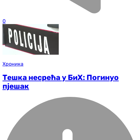
0
Хроника
Тешка несрећа у БиХ: Погинуо
пјешак