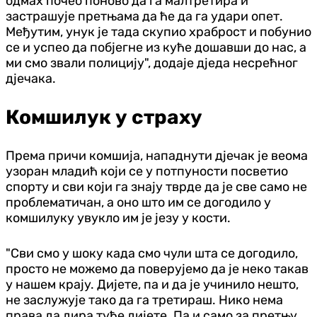
одмах почео поново да га малтретира и
застрашује претњама да ће да га удари опет.
Међутим, унук је тада скупио храброст и побунио
се и успео да побјегне из куће дошавши до нас, а
ми смо звали полицију", додаје дједа несрећног
дјечака.
Комшилук у страху
Према причи комшија, нападнути дјечак је веома
узоран младић који се у потпуности посветио
спорту и сви који га знају тврде да је све само не
проблематичан, а оно што им се догодило у
комшилуку увукло им је језу у кости.
"Сви смо у шоку када смо чули шта се догодило,
просто не можемо да поверујемо да је неко такав
у нашем крају. Дијете, па и да је учинило нешто,
не заслужује тако да га третираш. Нико нема
права да дира туђе дијете. Па и само за претњу