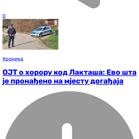
0
Хроника
ОЈТ о хорору код Лакташа: Ево шта
је пронађено на мјесту догађаја