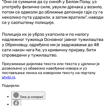
"Они се сумњиче да су синоћ у Белом Пољу, уз
употребу физичке силе, увукли дјечака у возило,
потом се одвезли до оближње депоније гдје су га
неколико пута ударили, а затим вратили", наводи
се у саопштењу полиције.
Полиција их је убрзо ухапсила и по налогу
надлежног тужиоца Основног јавног тужилаштва
у Обреновцу, одређено им је задржавање до 48
сати након чега ће, уз кривичну пријаву, бити
спроведени у тужилаштво.
Преузимање дијелова текста или текста у цјелини је
дозвољено уз обавезно навођење извора и уз
постављање линка ка изворном тексту на порталу
atvbl.rs
.
Подијели:
Линк је копиран!