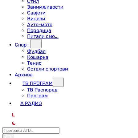
Стил
Занимљивости
Савјети
Вицеви
Ауто-мото
Породица
Питали смо...
Спорт
Фудбал
Кошарка
Тенис
Остали спортови
Архива
ТВ ПРОГРАМ
ТВ Распоред
Програм
А РАДИО
L