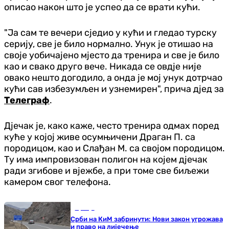
описао након што је успео да се врати кући.
"Ја сам те вечери сједио у кући и гледао турску
серију, све је било нормално. Унук је отишао на
своје уобичајено мјесто да тренира и све је било
као и свако друго вече. Никада се овдје није
овако нешто догодило, а онда је мој унук дотрчао
кући сав избезумљен и узнемирен", прича дјед за
Телеграф
.
Дјечак је, како каже, често тренира одмах поред
куће у којој живе осумњичени Драган П. са
породицом, као и Слађан М. са својом породицом.
Ту има импровизован полигон на којем дјечак
ради згибове и вјежбе, а при томе све биљежи
камером свог телефона.
Србија
Срби на КиМ забринути: Нови закон угрожава
и право на лијечење