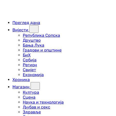
Преглед дана
Вијести
Република Српска
Друштво
Бања Лука
Градови и општине
БиХ
Србија
Регион
Свијет
Економија
Хроника
Магазин
Култура
Сцена
Наука и технологија
Љубав и секс
Здравље