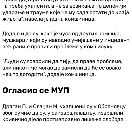
га треба ухапсити, а не за возикање по депонији,
ударање и трауме које ће му сада остати до краја
живота", навела је једна комшиница.
Додаје и да су, како је чула од других комшија,
мушкарци који су наводно умијешани у инцидент
већ раније правили проблеме у комшилуку.
"Људи су говорили да пију, да праве проблеме,
али нико није могао да замисли да ће се овако
нешто догодити", додаје комшиница.
Огласио се МУП
Драган П. и Слађан М. ухапшени су у Обреновцу
због сумње да су, у саизвршилаштву, извршили
кривично дјело противправно лишење слободе.