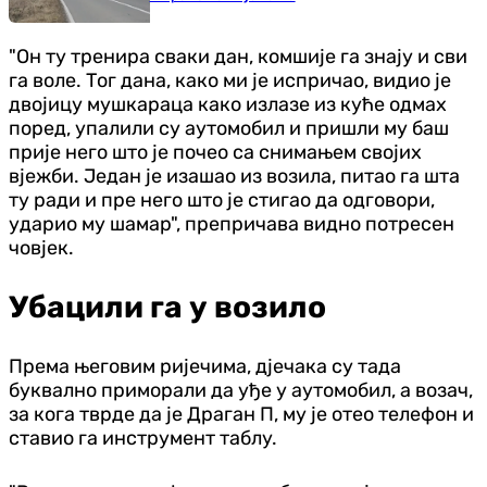
"Он ту тренира сваки дан, комшије га знају и сви
га воле. Тог дана, како ми је испричао, видио је
двојицу мушкараца како излазе из куће одмах
поред, упалили су аутомобил и пришли му баш
прије него што је почео са снимањем својих
вјежби. Један је изашао из возила, питао га шта
ту ради и пре него што је стигао да одговори,
ударио му шамар", препричава видно потресен
човјек.
Убацили га у возило
Према његовим ријечима, дјечака су тада
буквално приморали да уђе у аутомобил, а возач,
за кога тврде да је Драган П, му је отео телефон и
ставио га инструмент таблу.