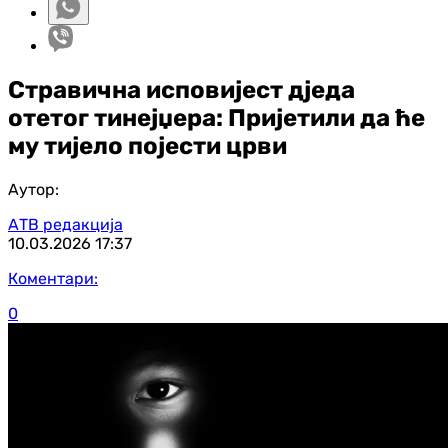
Стравична исповијест дједа
отетог тинејџера: Пријетили да ће
му тијело појести црви
Аутор:
АТВ редакција
10.03.2026
17:37
Коментари:
0