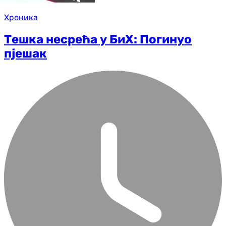
Хроника
Тешка несрећа у БиХ: Погинуо
пјешак