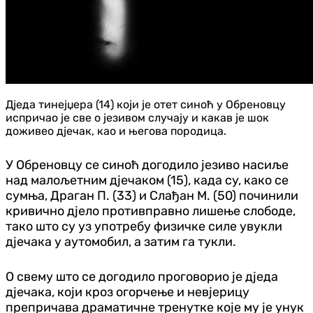
Дједа тинејџера (14) који је отет синоћ у Обреновцу
испричао је све о језивом случају и какав је шок
доживео дјечак, као и његова породица.
У Обреновцу се синоћ догодило језиво насиље
над малољетним дјечаком (15), када су, како се
сумња, Драган П. (33) и Слађан М. (50) починили
кривично дјело противправно лишење слободе,
тако што су уз употребу физичке силе увукли
дјечака у аутомобил, а затим га тукли.
О свему што се догодило проговорио је дједа
дјечака, који кроз огорчење и невјерицу
препричава драматичне тренутке које му је унук