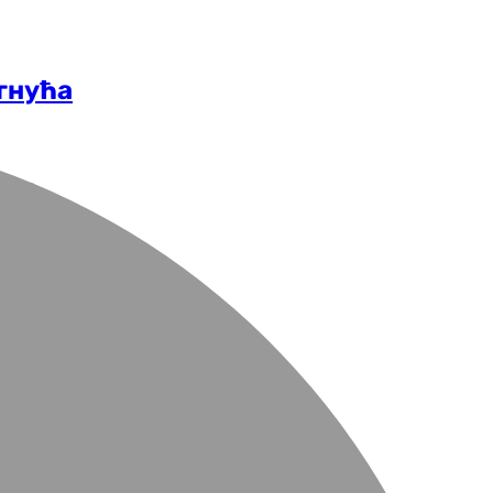
игнућа