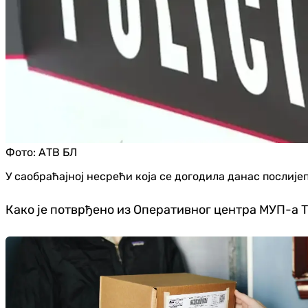
Фото:
АТВ БЛ
У саобраћајној несрећи која се догодила данас послијеп
Како је потврђено из Оперативног центра МУП-а Т