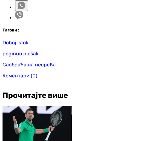
Таг
ови
:
Doboj Istok
poginuo pješak
Саобраћајна несрећа
Коментари
(0)
Прочитајте више