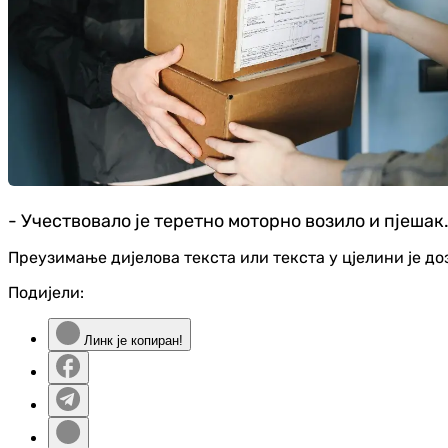
- Учествовало је теретно моторно возило и пјешак. 
Преузимање дијелова текста или текста у цјелини је д
Подијели:
Линк је копиран!