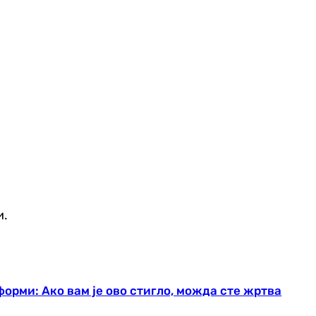
и.
орми: Ако вам је ово стигло, можда сте жртва