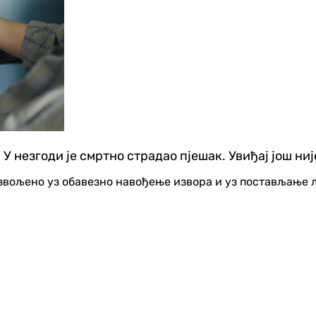
У незгоди је смртно страдао пјешак. Увиђај још није
озвољено уз обавезно навођење извора и уз постављање 