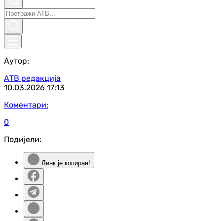
Аутор:
АТВ редакција
10.03.2026
17:13
Коментари:
0
Подијели:
Линк је копиран!