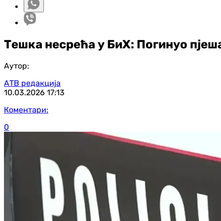
Тешка несрећа у БиХ: Погинуо пјеш
Аутор:
АТВ редакција
10.03.2026
17:13
Коментари:
0