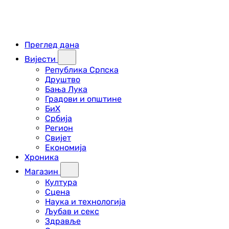
Преглед дана
Вијести
Република Српска
Друштво
Бања Лука
Градови и општине
БиХ
Србија
Регион
Свијет
Економија
Хроника
Магазин
Култура
Сцена
Наука и технологија
Љубав и секс
Здравље