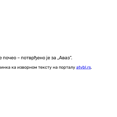
 почео – потврђено је за „Аваз“.
линка ка изворном тексту на порталу
atvbl.rs
.