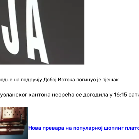
одне на подручју Добој Истока погинуо је пјешак.
узланског кантона несрећа се догодила у 16:15 сат
Друштво
Нова превара на популарној шопинг платф