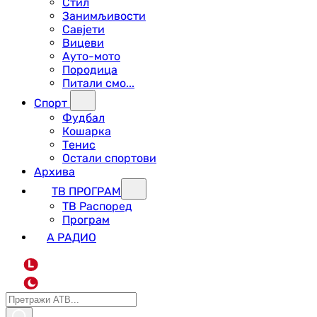
Стил
Занимљивости
Савјети
Вицеви
Ауто-мото
Породица
Питали смо...
Спорт
Фудбал
Кошарка
Тенис
Остали спортови
Архива
ТВ ПРОГРАМ
ТВ Распоред
Програм
А РАДИО
L