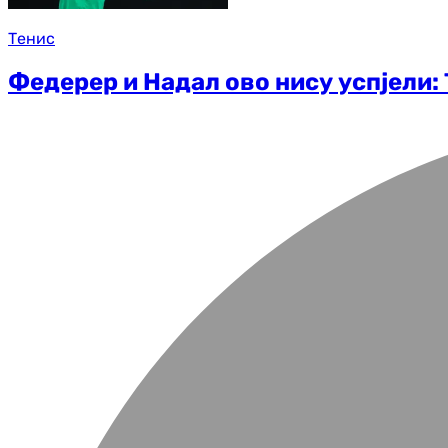
Тенис
Федерер и Надал ово нису успјели: