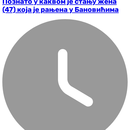
Познато у каквом је стању жена
(47) која је рањена у Бановићима