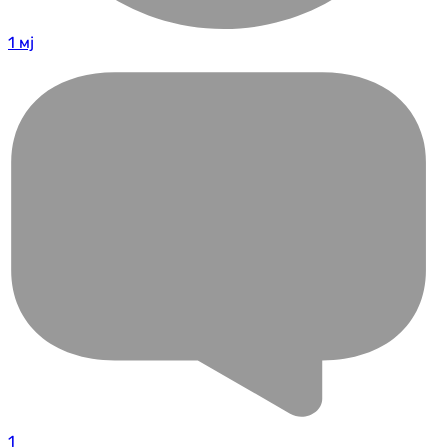
1 мј
1