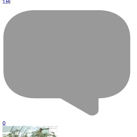
1 мј
0