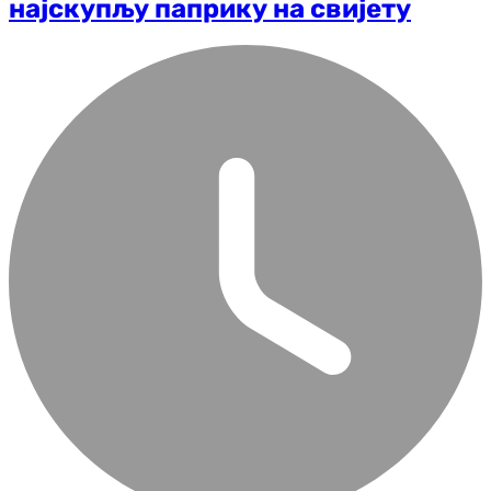
најскупљу паприку на свијету