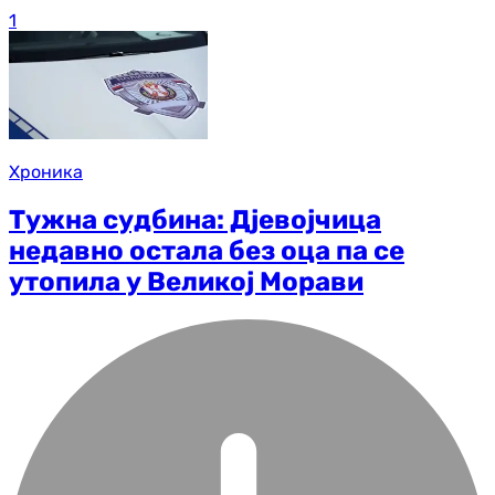
1
Хроника
Тужна судбина: Дјевојчица
недавно остала без оца па се
утопила у Великој Морави