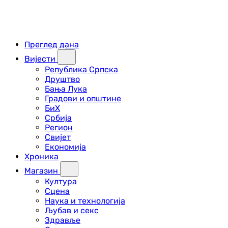
Преглед дана
Вијести
Република Српска
Друштво
Бања Лука
Градови и општине
БиХ
Србија
Регион
Свијет
Економија
Хроника
Магазин
Култура
Сцена
Наука и технологија
Љубав и секс
Здравље