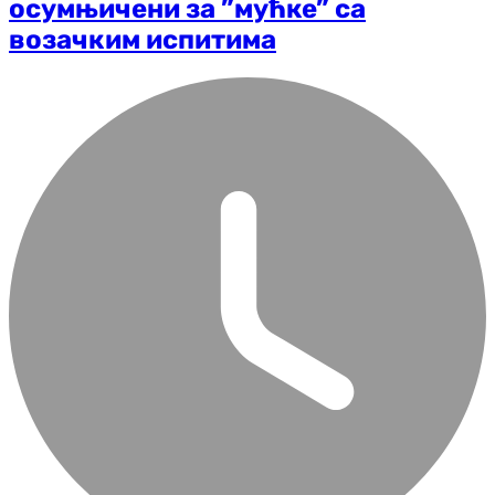
осумњичени за ”мућке” са
возачким испитима