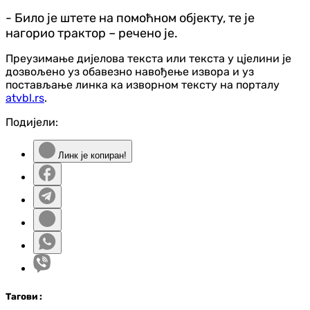
- Било је штете на помоћном објекту, те је
нагорио трактор – речено је.
Преузимање дијелова текста или текста у цјелини је
дозвољено уз обавезно навођење извора и уз
постављање линка ка изворном тексту на порталу
atvbl.rs
.
Подијели:
Линк је копиран!
Таг
ови
: