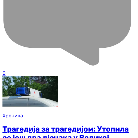
0
Хроника
Трагедија за трагедијом: Утопила
се још два дјечака у Великој