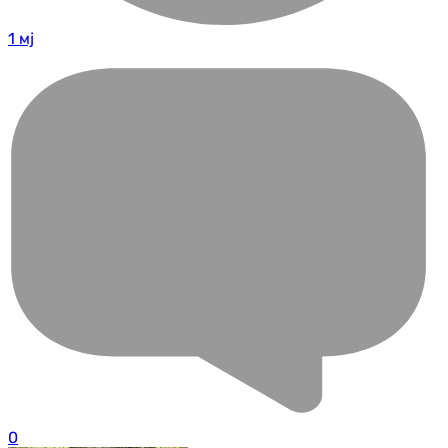
1 мј
0