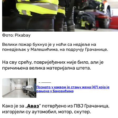
Фото:
Pixabay
Велики пожар букнуо је у ноћи са недјеље на
понедјељак у Малешићима, на подручју Грачанице.
На сву срећу, повријеђених није било, али је
причињена велика материјална штета.
Хроника
Познато у каквом је стању жена (47) која је
рањена у Бановићима
Како је за „
Аваз
“ потврђено из ПВЈ Грачаница,
изгорјели су аутомобил, мотор, скутер.