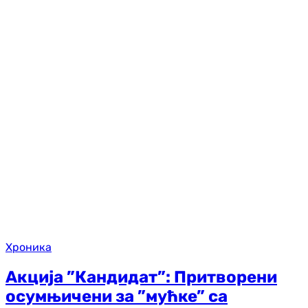
Хроника
Акција ”Кандидат”: Притворени
осумњичени за ”мућке” са