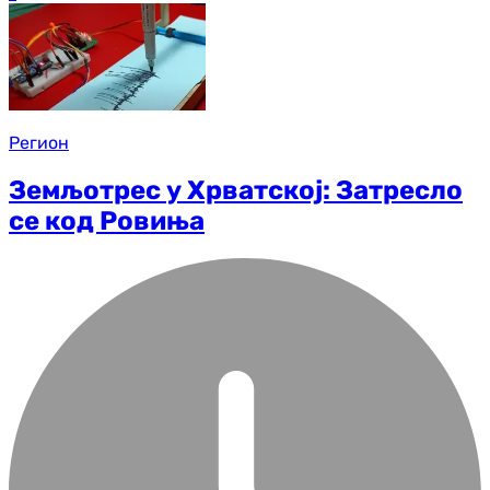
Регион
Земљотрес у Хрватској: Затресло
се код Ровиња