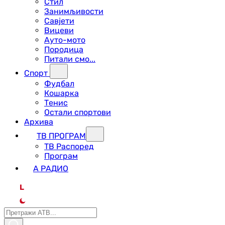
Стил
Занимљивости
Савјети
Вицеви
Ауто-мото
Породица
Питали смо...
Спорт
Фудбал
Кошарка
Тенис
Остали спортови
Архива
ТВ ПРОГРАМ
ТВ Распоред
Програм
А РАДИО
L