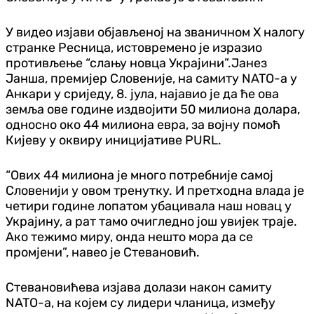
У видео изјави објављеној на званичном X налогу
странке Ресница, истовремено је изразио
противљење “слању новца Украјини”.Јанез
Јанша, премијер Словеније, на самиту NATO-а у
Анкари у сриједу, 8. јула, најавио је да ће ова
земља ове године издвојити 50 милиона долара,
односно око 44 милиона евра, за војну помоћ
Кијеву у оквиру иницијативе PURL.
“Ових 44 милиона је много потребније самој
Словенији у овом тренутку. И претходна влада је
четири године лопатом убацивала наш новац у
Украјину, а рат тамо очигледно још увијек траје.
Ако тежимо миру, онда нешто мора да се
промјени”, навео је Стевановић.
Стевановићева изјава долази након самиту
NATO-а, на којем су лидери чланица, између