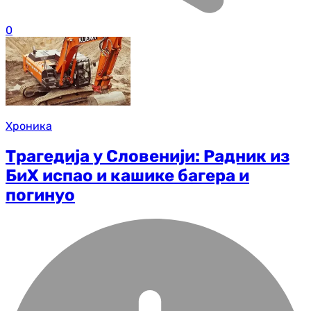
0
Хроника
Трагедија у Словенији: Радник из
БиХ испао и кашике багера и
погинуо