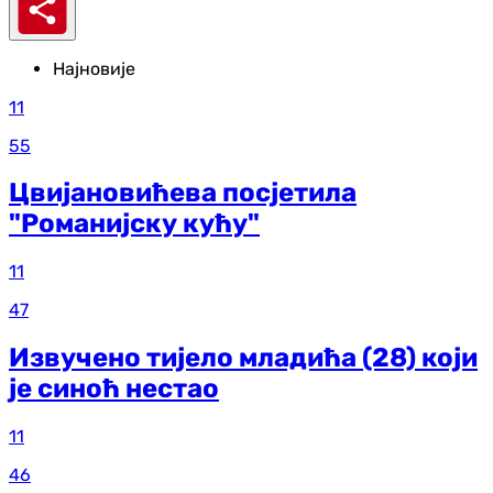
Најновије
11
55
Цвијановићева посјетила
"Романијску кућу"
11
47
Извучено тијело младића (28) који
је синоћ нестао
11
46