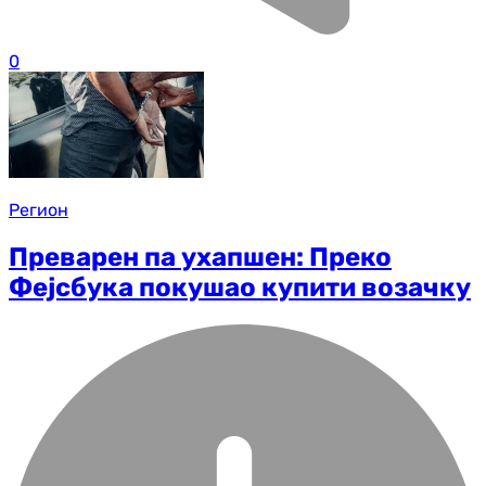
0
Регион
Преварен па ухапшен: Преко
Фејсбука покушао купити возачку