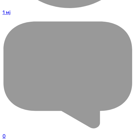
1 мј
0