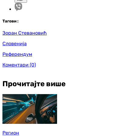
Таг
ови
:
Зоран Стевановић
Словенија
Референдум
Коментари
(0)
Прочитајте више
Регион