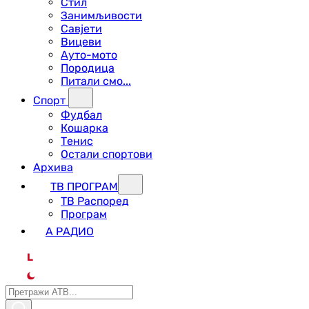
Стил
Занимљивости
Савјети
Вицеви
Ауто-мото
Породица
Питали смо...
Спорт
Фудбал
Кошарка
Тенис
Остали спортови
Архива
ТВ ПРОГРАМ
ТВ Распоред
Програм
А РАДИО
L