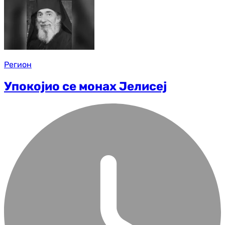
Регион
Упокојио се монах Јелисеј