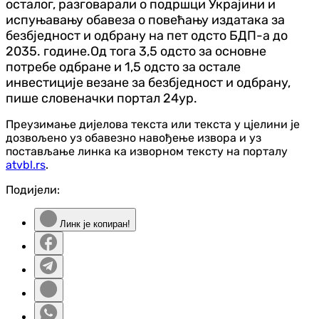
осталог, разговарали о подршци Украјини и
испуњавању обавеза о повећању издатака за
безбједност и одбрану на пет одсто БДП-а до
2035. године.Од тога 3,5 одсто за основне
потребе одбране и 1,5 одсто за остале
инвестиције везане за безбједност и одбрану,
пише словеначки портал 24ур.
Преузимање дијелова текста или текста у цјелини је
дозвољено уз обавезно навођење извора и уз
постављање линка ка изворном тексту на порталу
atvbl.rs
.
Подијели:
Линк је копиран!