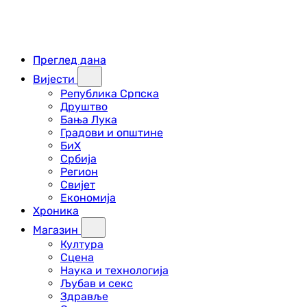
Преглед дана
Вијести
Република Српска
Друштво
Бања Лука
Градови и општине
БиХ
Србија
Регион
Свијет
Економија
Хроника
Магазин
Култура
Сцена
Наука и технологија
Љубав и секс
Здравље