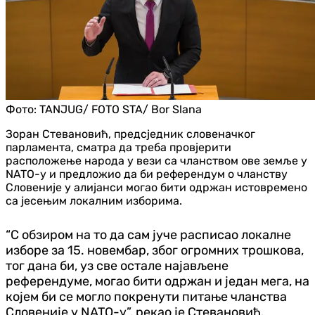
Фото:
TANJUG/ FOTO STA/ Bor Slana
Зоран Стевановић, предсједник словеначког
парламента, сматра да треба провјерити
расположење народа у вези са чланством ове земље у
NATO-у и предложио да би референдум о чланству
Словеније у алијанси могао бити одржан истовремено
са јесењим локалним изборима.
“С обзиром на то да сам јуче расписао локалне
изборе за 15. новембар, због огромних трошкова,
тог дана би, уз све остале најављене
референдуме, могао бити одржан и један мега, на
којем би се могло покренути питање чланства
Словеније у NATO-у”, рекао је Стевановић.