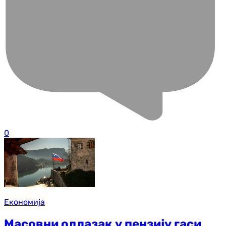
0
Економија
Масовни одлазак у пензију гаси