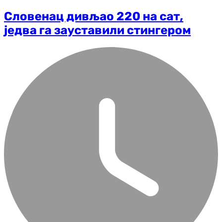
Словенац дивљао 220 на сат,
једва га зауставили стингером