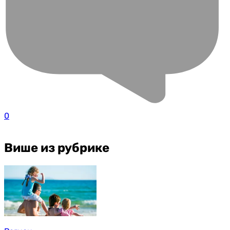
0
Више из рубрике