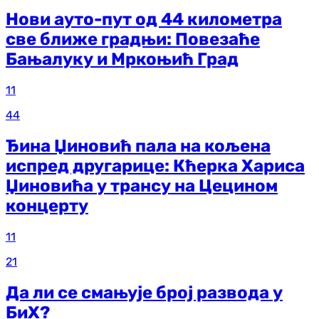
Нови ауто-пут од 44 километра
све ближе градњи: Повезаће
Бањалуку и Мркоњић Град
11
44
Ђина Џиновић пала на кољена
испред другарице: Кћерка Хариса
Џиновића у трансу на Цецином
концерту
11
21
Да ли се смањује број развода у
БиХ?