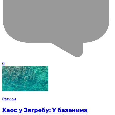
0
Регион
Хаос у Загребу: У базенима