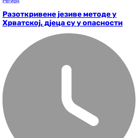
Регион
Разоткривене језиве методе у
Хрватској, дјеца су у опасности