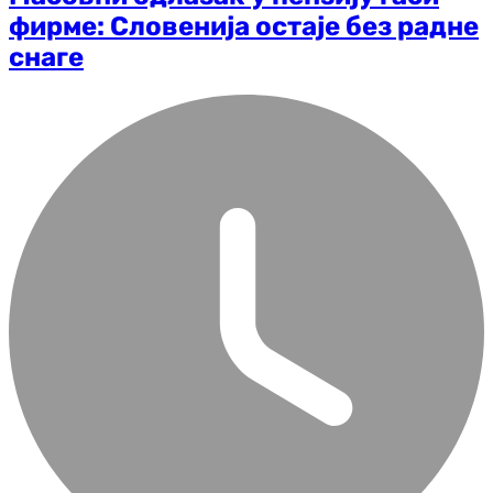
фирме: Словенија остаје без радне
снаге