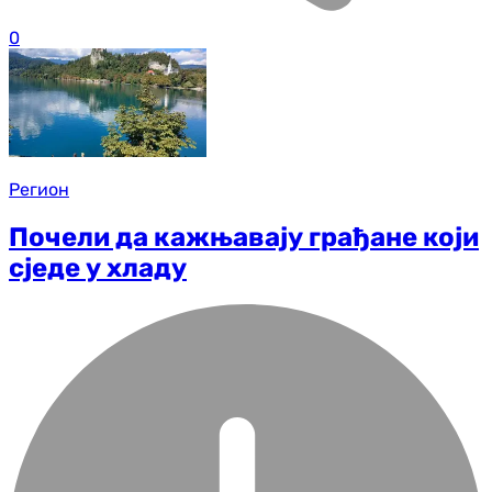
0
Регион
Почели да кажњавају грађане који
сједе у хладу