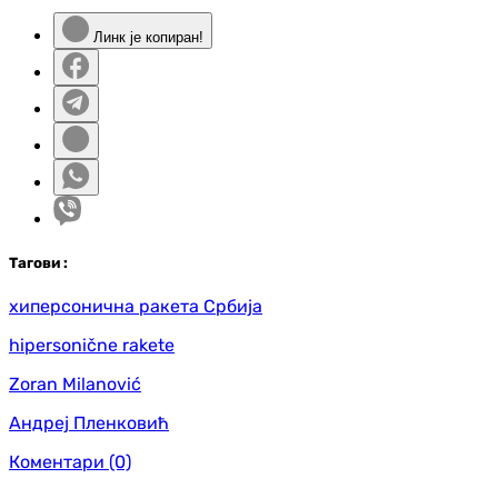
Линк је копиран!
Таг
ови
:
хиперсонична ракета Србија
hipersonične rakete
Zoran Milanović
Андреј Пленковић
Коментари
(0)