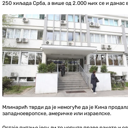
250 хиљада Срба, а више од 2.000 њих се и данас 
Млинарић тврди да је немогуће да је Кина продала
западноевропске, америчке или израелске.
Остаје питање јесу ли то уопште праве ракете и од