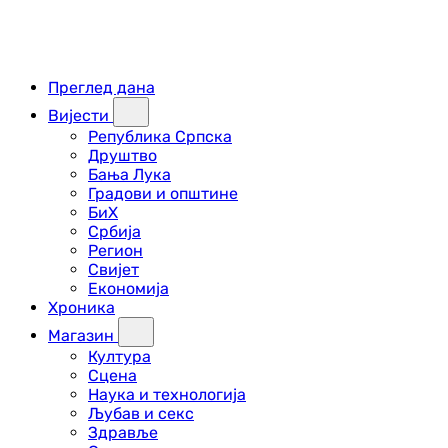
Преглед дана
Вијести
Република Српска
Друштво
Бања Лука
Градови и општине
БиХ
Србија
Регион
Свијет
Економија
Хроника
Магазин
Култура
Сцена
Наука и технологија
Љубав и секс
Здравље