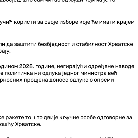
учић користи за своје изборе које ће имати крајем
ли да заштити безбједност и стабилност Хрватске
ају.
едином 2028. године, негирајући одређене наводе
ије политичка ни одлука једног министра већ
гурносних процјена доносе одлуке о опреми
е ракете то што двије кључне особе одговорне за
ношћу Хрватске.