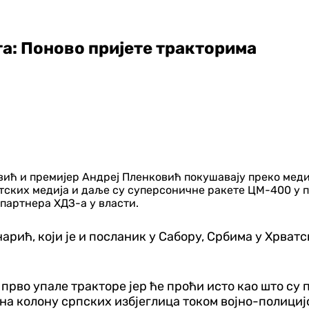
та: Поново пријете тракторима
ић и премијер Андреј Пленковић покушавају преко медиј
тских медија и даље су суперсоничне ракете ЦМ-400 у по
 партнера ХДЗ-а у власти.
ић, који је и посланик у Сабору, Србима у Хрватск
прво упале тракторе јер ће проћи исто као што су п
на колону српских избјеглица током војно-полицијс