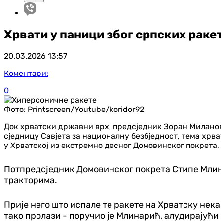
Хрвати у паници због српских раке
20.03.2026
13:57
Коментари:
0
Фото:
Printscreen/Youtube/koridor92
Док хрватски државни врх, предсједник Зоран Миланов
сједницу Савјета за националну безбједност, тема хрва
у Хрватској из екстремно десног Домовинског покрета,
Потпредсједник Домовинског покрета Стипе Млинар
тракторима.
Прије него што испале те ракете на Хрватску нека 
тако пролази - поручио је Млинарић, алудирајући 