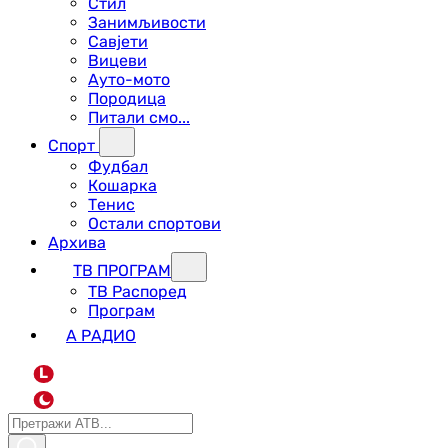
Стил
Занимљивости
Савјети
Вицеви
Ауто-мото
Породица
Питали смо...
Спорт
Фудбал
Кошарка
Тенис
Остали спортови
Архива
ТВ ПРОГРАМ
ТВ Распоред
Програм
А РАДИО
L