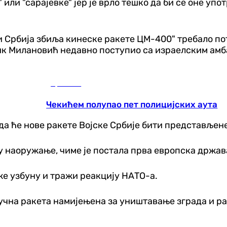
 или "сарајевке" јер је врло тешко да би се оне уп
 ли Србија збиља кинеске ракете ЦМ-400" требало 
дник Милановић недавно поступио са израелским ам
Хроника
Чекићем полупао пет полицијских аута
да ће нове ракете Војске Србије бити представљен
е у наоружање, чиме је постала прва европска држа
же узбуну и тражи реакцију НАТО-а.
вучна ракета намијењена за уништавање зграда и ра