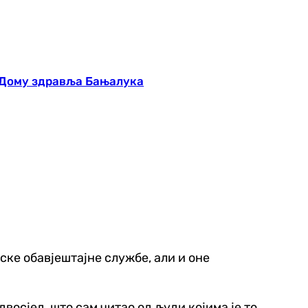
 Дому здравља Бањалука
ске обавјештајне службе, али и оне
двосјед, што сам читао од људи којима је то