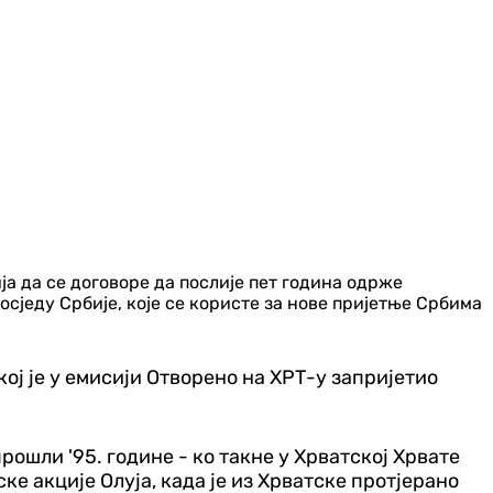
а да се договоре да послије пет година одрже
сједу Србије, које се користе за нове пријетње Србима
ој је у емисији Отворено на ХРТ-у запријетио
рошли '95. године - ко такне у Хрватској Хрвате
ке акције Олуја, када је из Хрватске протјерано