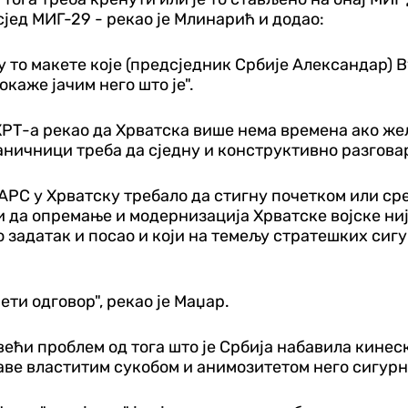
сјед МИГ-29 - рекао је Млинарић и додао:
у то макете које (предсједник Србије Александар) В
каже јачим него што је".
ХРТ-а рекао да Хрватска више нема времена ако же
аничници треба да сједну и конструктивно разговар
АРС у Хрватску требало да стигну почетком или ср
е и да опремање и модернизација Хрватске војске н
то задатак и посао и који на темељу стратешких си
јети одговор", рекао је Маџар.
ећи проблем од тога што је Србија набавила кинеск
баве властитим сукобом и анимозитетом него сигур