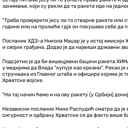
занимање, који су рекли да та ракета иде на једно
"Треба провјерити јесу ли то стварне ракете или с
године или на прољеће гдје он покушава себе да по
Посланик ХДЗ-а Никола Маџар је у истој емисији 
и својих грађана. Додао је да највиши државни зв
Подсјетио је да би вишецјевни бацачи ракета ХИМ
у медијима да Влада "купује као кркани". Рекао ј
стручњака из Главног штаба и официра којима је 
Хрватске војске.
"На тај начин ћемо и на ову ракету (у Србији) дони
Независни посланик Нино Распудић сматра да је в
сигурност и одбрану Хрватске се де факто више 