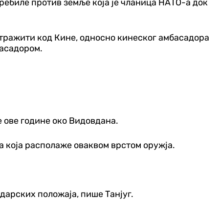
отребиле против земље која је чланица НАТО-а док
потражити код Кине, односно кинеског амбасадора
басадором.
е ове године око Видовдана.
ва која располаже оваквом врстом оружја.
дарских положаја, пише Танјуг.