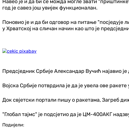
Навео је и да би се можда могле звати "приштинке"
год је савез још увијек функционалан.
Поновио је и да би одговор на питање "посједује
у Хрватској на сличан начин као што је предсје
Предсједник Србије Александар Вучић најавио је 
Војска Србије потврдила је да је увела ове ракет
Док свјетски портали пишу о ракетама, Загреб ди
"Глобал тајмс" је подсјетио да је ЦМ-400АКГ надз
Подијели: