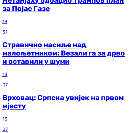
Нетанјаху одбацио Трампов план
за Појас Газе
13
31
Стравично насиље над
малољетником: Везали га за дрво
и оставили у шуми
13
07
Врховац: Српска увијек на првом
мјесту
13
07