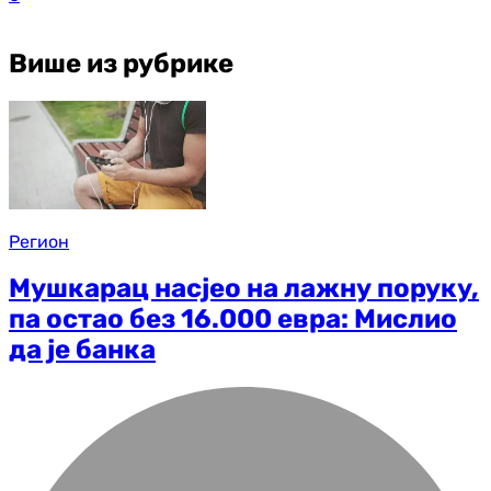
Више из рубрике
Регион
Мушкарац насјео на лажну поруку,
па остао без 16.000 евра: Мислио
да је банка