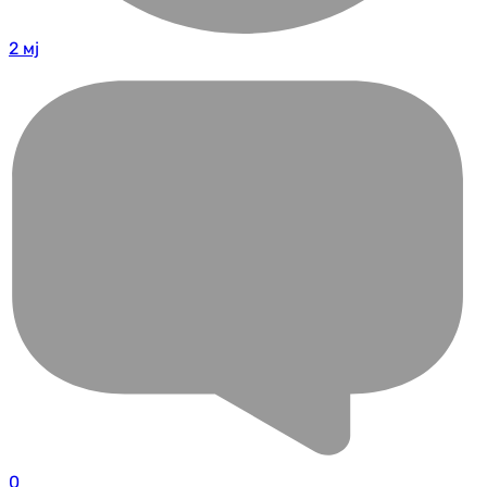
2 мј
0