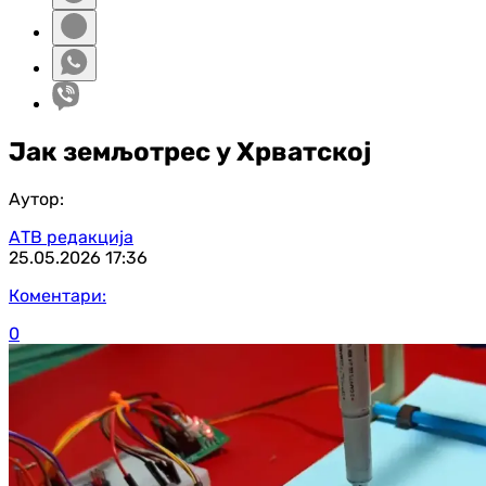
Јак земљотрес у Хрватској
Аутор:
АТВ редакција
25.05.2026
17:36
Коментари:
0