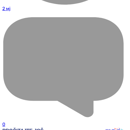
2 мј
0