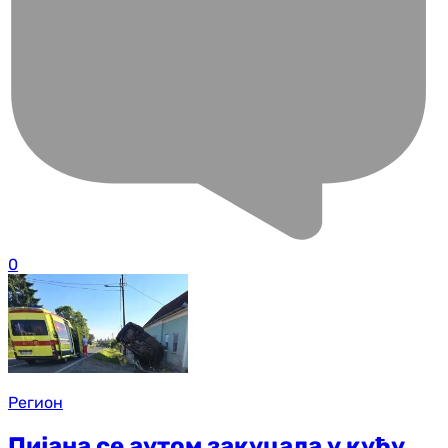
0
Регион
Пијана се аутом закуцала у кућу