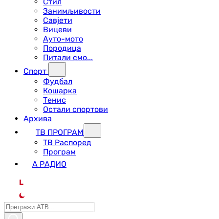
Стил
Занимљивости
Савјети
Вицеви
Ауто-мото
Породица
Питали смо...
Спорт
Фудбал
Кошарка
Тенис
Остали спортови
Архива
ТВ ПРОГРАМ
ТВ Распоред
Програм
А РАДИО
L