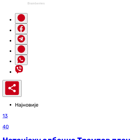
Најновије
13
40