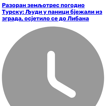
Разоран земљотрес погодио
Турску: Људи у паници бјежали из
зграда, осјетило се до Либана