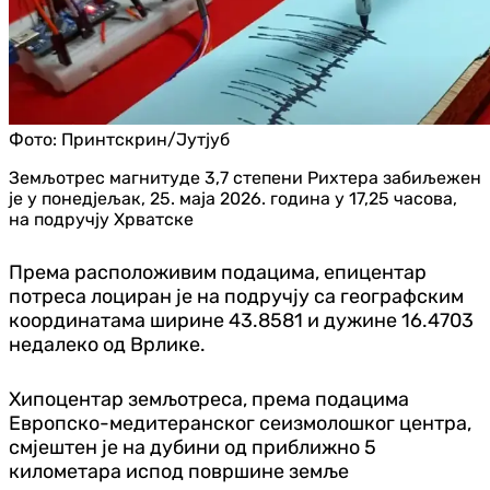
Фото:
Принтскрин/Јутјуб
Земљотрес магнитуде 3,7 степени Рихтера забиљежен
је у понедјељак, 25. маја 2026. година у 17,25 часова,
на подручју Хрватске
Према расположивим подацима, епицентар
потреса лоциран је на подручју са географским
координатама ширине 43.8581 и дужине 16.4703
недалеко од Врлике.
Хипоцентар земљотреса, према подацима
Европско-медитеранског сеизмолошког центра,
смјештен је на дубини од приближно 5
километара испод површине земље