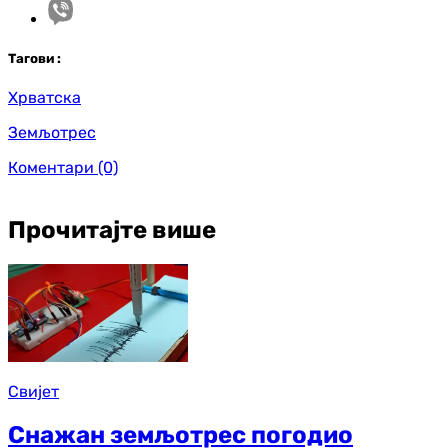
Таг
ови
:
Хрватска
Земљотрес
Коментари
(0)
Прочитајте више
Свијет
Снажан земљотрес погодио