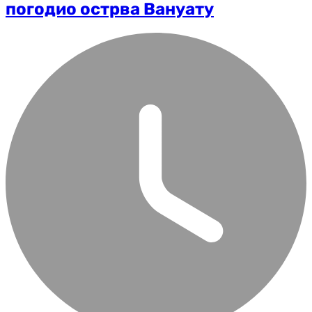
погодио острва Вануату