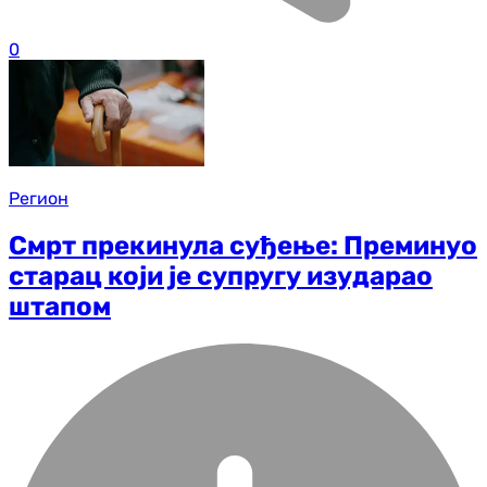
0
Регион
Смрт прекинула суђење: Преминуо
старац који је супругу изударао
штапом