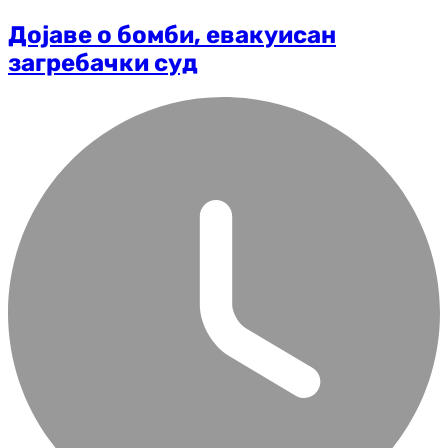
Дојаве о бомби, евакуисан
загребачки суд