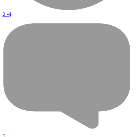
2 мј
0