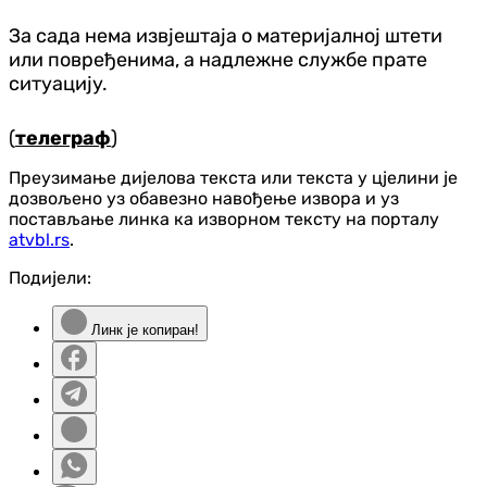
За сада нема извјештаја о материјалној штети
или повређенима, а надлежне службе прате
ситуацију.
(
телеграф
)
Преузимање дијелова текста или текста у цјелини је
дозвољено уз обавезно навођење извора и уз
постављање линка ка изворном тексту на порталу
atvbl.rs
.
Подијели:
Линк је копиран!