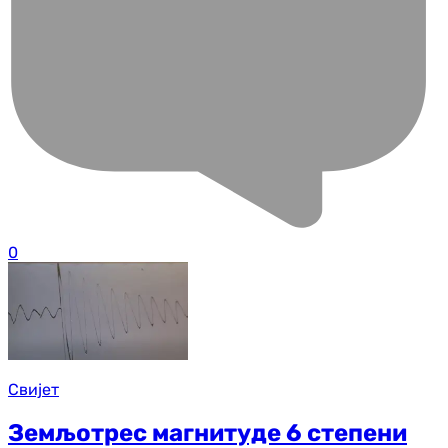
0
Свијет
Земљотрес магнитуде 6 степени