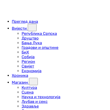
Преглед дана
Вијести
Република Српска
Друштво
Бања Лука
Градови и општине
БиХ
Србија
Регион
Свијет
Економија
Хроника
Магазин
Култура
Сцена
Наука и технологија
Љубав и секс
Здравље