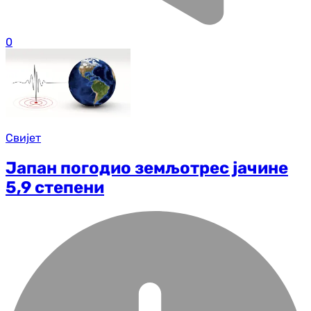
0
Свијет
Јапан погодио земљотрес јачине
5,9 степени