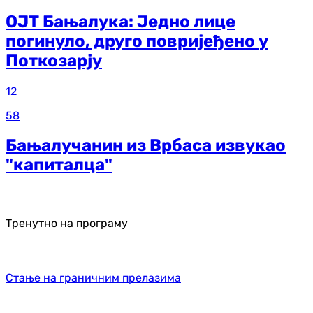
ОЈТ Бањалука: Једно лице
погинуло, друго повријеђено у
Поткозарју
12
58
Бањалучанин из Врбаса извукао
"капиталца"
Тренутно на програму
Стање на граничним прелазима