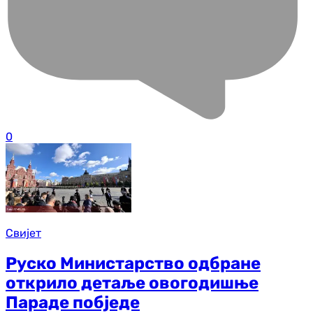
0
Свијет
Руско Министарство одбране
открило детаље овогодишње
Параде побједе