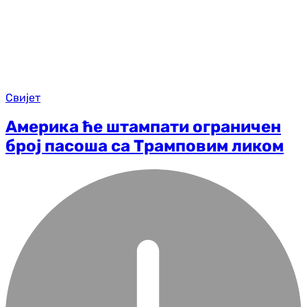
Свијет
Америка ће штампати ограничен
број пасоша са Трамповим ликом