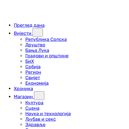
Преглед дана
Вијести
Република Српска
Друштво
Бања Лука
Градови и општине
БиХ
Србија
Регион
Свијет
Економија
Хроника
Магазин
Култура
Сцена
Наука и технологија
Љубав и секс
Здравље