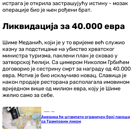
истрага је открила застрашујућу истину - мозак
операције био је њен рођени брат.
Ликвидација за 40.000 евра
Шиме Меданић, који је у то вријеме већ служио
казну за подстицање на убиство хрватског
министра туризма, паклени план је сковао у
затворској ћелији. Са цимером Николом Грбићем
договорио је сестрину смрт за награду од 40.000
евра. Мотив је био искључиво новац. Славица је
након продаје ресторана располагала имовином
вриједном више од милион евра, коју је Шиме
желио само за себе.
Свијет
Америка ће штампати ограничен број пасоша
са Трамповим ликом