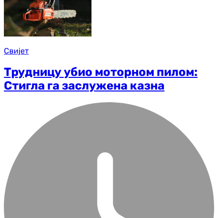
Свијет
Трудницу убио моторном пилом:
Стигла га заслужена казна