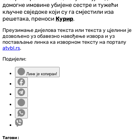
домогне имовине убијене сестре и тужећи
кључне свједоке који су га смјестили иза
решетака, преноси
Курир
.
Преузимање дијелова текста или текста у цјелини је
дозвољено уз обавезно навођење извора и уз
постављање линка ка изворном тексту на порталу
atvbl.rs
.
Подијели:
Линк је копиран!
Таг
ови
: