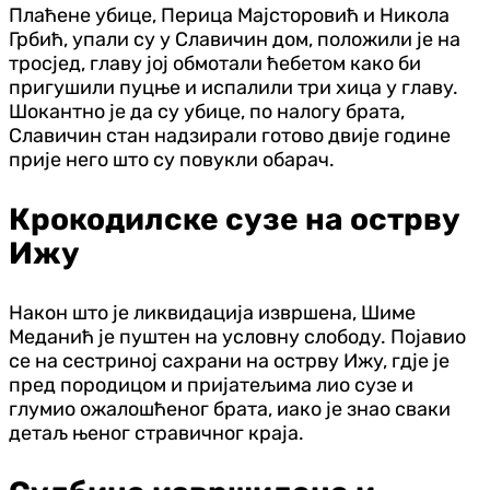
Плаћене убице, Перица Мајсторовић и Никола
Грбић, упали су у Славичин дом, положили је на
тросјед, главу јој обмотали ћебетом како би
пригушили пуцње и испалили три хица у главу.
Шокантно је да су убице, по налогу брата,
Славичин стан надзирали готово двије године
прије него што су повукли обарач.
Крокодилске сузе на острву
Ижу
Након што је ликвидација извршена, Шиме
Меданић је пуштен на условну слободу. Појавио
се на сестриној сахрани на острву Ижу, гдје је
пред породицом и пријатељима лио сузе и
глумио ожалошћеног брата, иако је знао сваки
детаљ њеног стравичног краја.