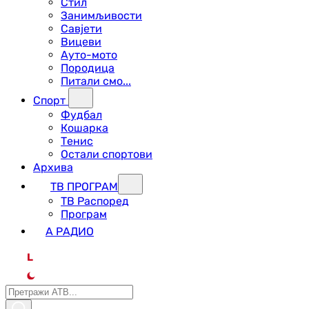
Стил
Занимљивости
Савјети
Вицеви
Ауто-мото
Породица
Питали смо...
Спорт
Фудбал
Кошарка
Тенис
Остали спортови
Архива
ТВ ПРОГРАМ
ТВ Распоред
Програм
А РАДИО
L