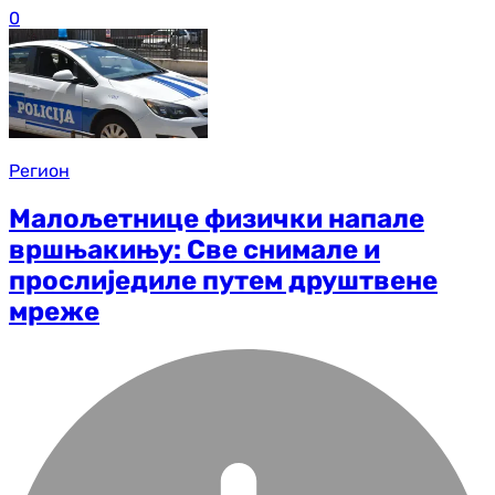
0
Регион
Малољетнице физички напале
вршњакињу: Све снимале и
прослиједиле путем друштвене
мреже