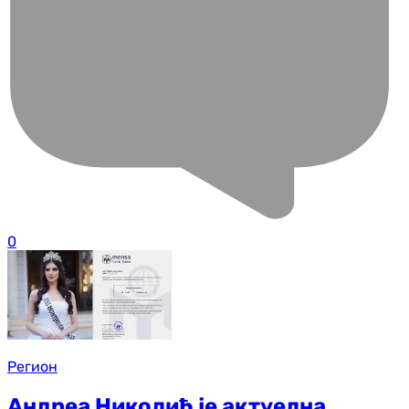
0
Регион
Андреа Николић је актуелна