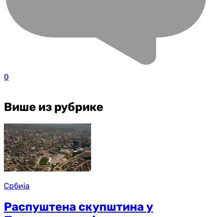
0
Више из рубрике
Србија
Распуштена скупштина у