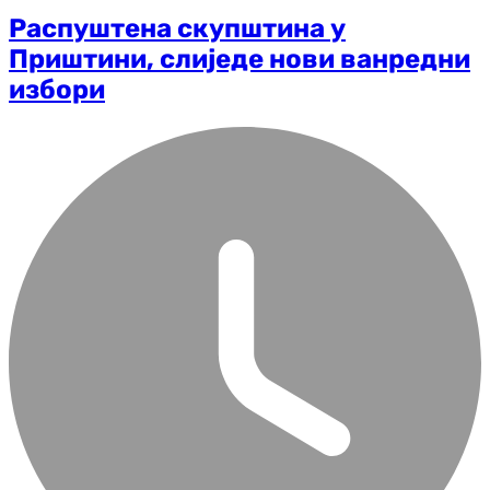
Распуштена скупштина у
Приштини, слиједе нови ванредни
избори