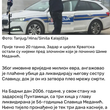
Фото:
Tanjug/Hina/Siniša Kalajdžija
Прије тачно 20 година, Задар и цијела Хрватска
остали су нијеми пред злочином који је починио Шиме
Меданић.
Због имовине вриједне милион евра, ангажовао
је плаћене убице да ликвидирају његову сестру
Славицу, док је он из затвора плео мрежу смрти.
На Бадњи дан 2006. године, у свом стану на
задарској Пунтамици, са три хица у главу
ликвидирана је 56-годишња Славица Меданић.
Њено тијело пронађено је тек три дана касније, а