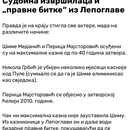
Судбина извршилаца и
„правне битке“ из Лепоглаве
Правда је на крају стигла све актере, мада на
различите начине:
Шиме Меданић и Перица Мајсторовић осуђени
су на максималне казне од по 40 година затвора.
Никола Грбић је убијен неколико мјесеци касније
код Пуле (сумњало се да га је Шиме елиминисао
као свједока).
Перица Мајсторовић се објесио у затворској
ћелији 2010. године.
Чак ни максимална казна није зауставила Шиму.
Из казнионице у Лепоглави он и даље води
бизарне правне битке, покушавајући да се