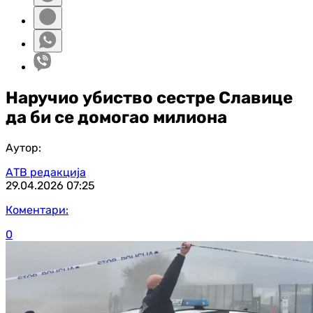
Наручио убиство сестре Славице
да би се домогао милиона
Аутор:
АТВ редакција
29.04.2026
07:25
Коментари:
0