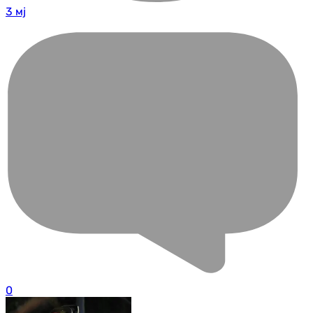
3 мј
0