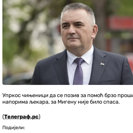
Упркос чињеници да се позив за помоћ брзо проши
напорима љекара, за Мигену није било спаса.
(
Телеграф.рс
)
Подијели: