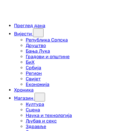
Преглед дана
Вијести
Република Српска
Друштво
Бања Лука
Градови и општине
БиХ
Србија
Регион
Свијет
Економија
Хроника
Магазин
Култура
Сцена
Наука и технологија
Љубав и секс
Здравље