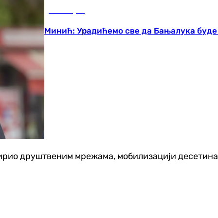
Бања Лука
Минић: Урадићемо све да Бањалука буде
рио друштвеним мрежама, мобилизацији десетина гр