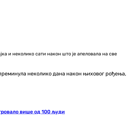
ка и неколико сати након што је апеловала на све
но преминула неколико дана након њиховог рођења,
тровало више од 100 људи