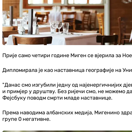
Прије само четири године Миген се вјерила за Ное
Дипломирала је као наставница географије на Уни
"Данас смо изгубили једну од најенергичнијих дје
и примјер у друштву. Без ријечи смо, не можемо да
Фејсбуку поводм смрти младе наставнице.
Према наводима албанских медија, Мигенино здра
групе 0 негативне.