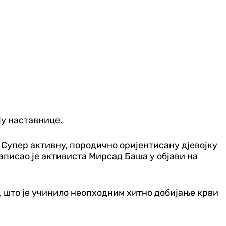
ју наставнице.
. Супер активну, породично оријентисану дјевојку
 написао је активиста Мирсад Баша у објави на
 што је учинило неопходним хитно добијање крви