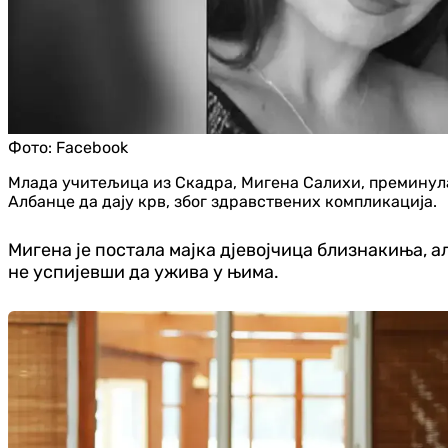
Фото:
Facebook
Млада учитељица из Скадра, Мигена Салихи, преминула ј
Албанце да дају крв, због здравствених компликација.
Мигена је постала мајка дјевојчица близнакиња, а
не успијевши да ужива у њима.