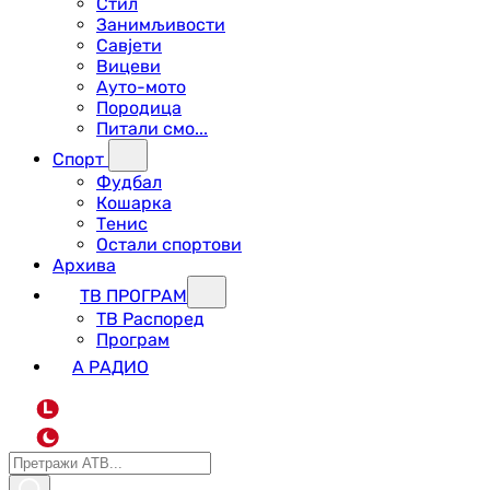
Стил
Занимљивости
Савјети
Вицеви
Ауто-мото
Породица
Питали смо...
Спорт
Фудбал
Кошарка
Тенис
Остали спортови
Архива
ТВ ПРОГРАМ
ТВ Распоред
Програм
А РАДИО
L