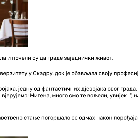
ла и почели су да граде заједнички живот.
верзитету у Скадру, док је обављала своју професи
војака, једну од фантастичних дјевојака овог града
 вјерујемо! Мигена, много смо те вољели, увијек…",
вствено стање погоршало се одмах након порођаја,