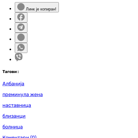
Линк је копиран!
Таг
ови
:
Албанија
преминула жена
наставница
близанци
болница
Коментари
(0)