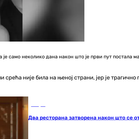
е само неколико дана након што је први пут постала мај
ли срећа није била на њеној страни, јер је трагич
Свијет
Два ресторана затворена након што се о