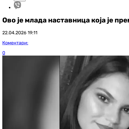
Ово је млада наставница која је п
22.04.2026
19:11
Коментари:
0