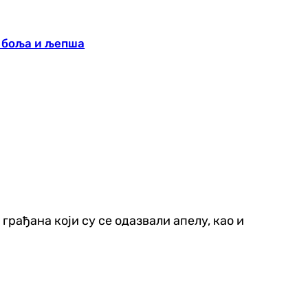
 боља и љепша
ађана који су се одазвали апелу, као и