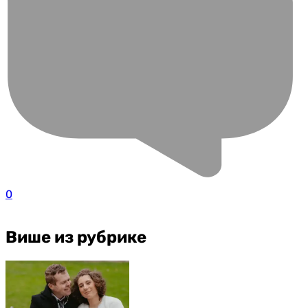
0
Више из рубрике