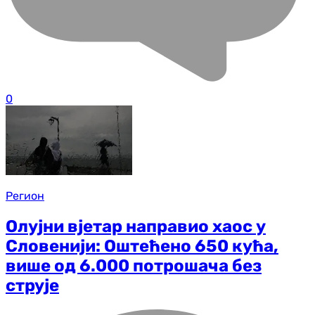
0
Регион
Олујни вјетар направио хаос у
Словенији: Оштећено 650 кућа,
више од 6.000 потрошача без
струје