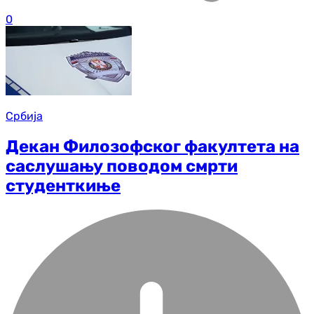
0
Србија
Декан Филозофског факултета на
саслушању поводом смрти
студенткиње