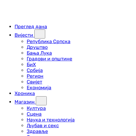
Преглед дана
Вијести
Република Српска
Друштво
Бања Лука
Градови и општине
БиХ
Србија
Регион
Свијет
Економија
Хроника
Магазин
Култура
Сцена
Наука и технологија
Љубав и секс
Здравље