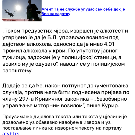
Свијет
Агент Тајне службе упуцао сам себе док је
био на задатку
„Током предузетих мјера, извршен је алкотест и
утврђено је да је Б.Л. управљао возилом под
дејством алкохола, односно да је имао 4,01
промил алкохола у крви. По упутству јавног
тужиоца, задржан је у полицијској станици, а
возило му је одузето“, наводи се у полицијском
саопштењу.
Додаје се да ће, након потпуног документовања
случаја, против њега бити поднесена пријава по
члану 297-а Кривичног законика – „безобзирно
управљање моторним возилом“, пише Курир.
Преузимање дијелова текста или текста у цјелини је
дозвољено уз обавезно навођење извора и уз
постављање линка ка изворном тексту на порталу
atvbl.rs
.