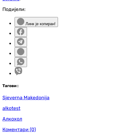
Подијели:
Линк је копиран!
Таг
ови
:
Sjeverna Makedonija
alkotest
Алкохол
Коментари
(0)