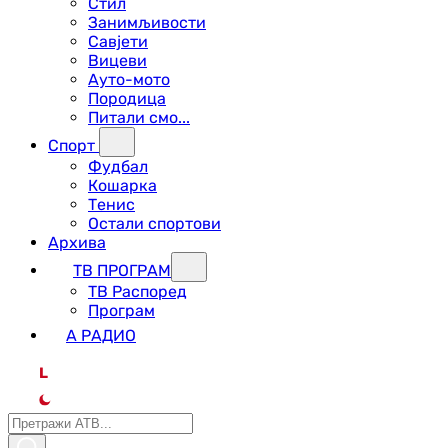
Стил
Занимљивости
Савјети
Вицеви
Ауто-мото
Породица
Питали смо...
Спорт
Фудбал
Кошарка
Тенис
Остали спортови
Архива
ТВ ПРОГРАМ
ТВ Распоред
Програм
А РАДИО
L