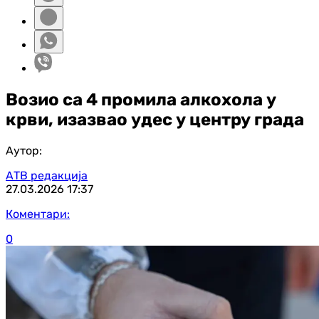
Возио са 4 промила алкохола у
крви, изазвао удес у центру града
Аутор:
АТВ редакција
27.03.2026
17:37
Коментари:
0