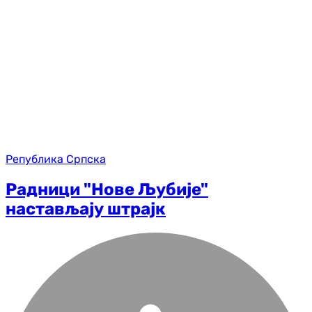
Република Српска
Радници "Нове Љубије"
настављају штрајк