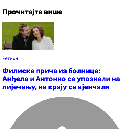
Прочитајте више
Регион
Филмска прича из болнице:
Анђела и Антонио се упознали на
лијечењу, на крају се вјенчали