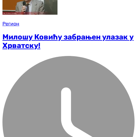
Регион
Милошу Ковићу забрањен улазак у
Хрватску!