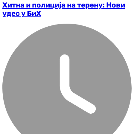
Хитна и полиција на терену: Нови
удес у БиХ