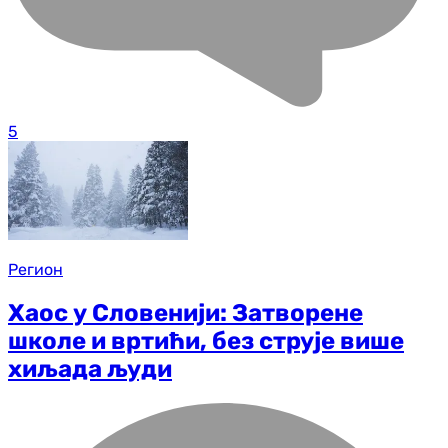
5
Регион
Хаос у Словенији: Затворене
школе и вртићи, без струје више
хиљада људи