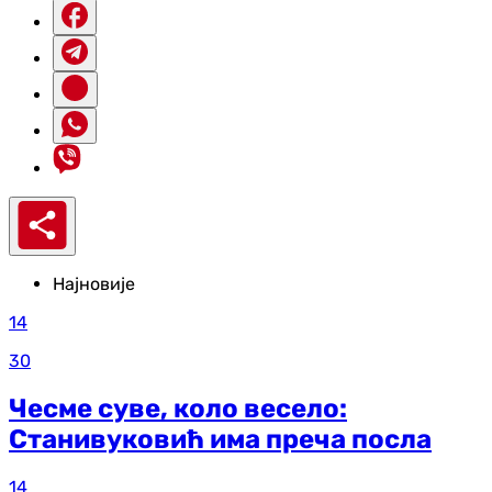
Најновије
14
30
Чесме суве, коло весело:
Станивуковић има преча посла
14