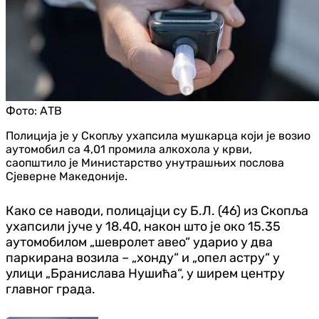
Фото:
АТВ
Полиција је у Скопљу ухапсила мушкарца који је возио
аутомобил са 4,01 промила алкохола у крви,
саопштило је Министарство унутрашњих послова
Сјеверне Македоније.
Како се наводи, полицајци су Б.Л. (46) из Скопља
ухапсили јуче у 18.40, након што је око 15.35
аутомобилом „шевролет авео“ ударио у два
паркирана возила – „хонду“ и „опел астру“ у
улици „Бранислава Нушића“, у ширем центру
главног града.