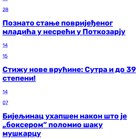
28
Познато стање повријеђеног
младића у несрећи у Поткозарју
14
15
Стижу нове врућине: Сутра и до 39
степени!
14
07
Бијељинац ухапшен након што је
„боксером“ поломио шаку
мушкарцу