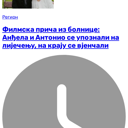
Регион
Филмска прича из болнице:
Анђела и Антонио се упознали на
лијечењу, на крају се вјенчали