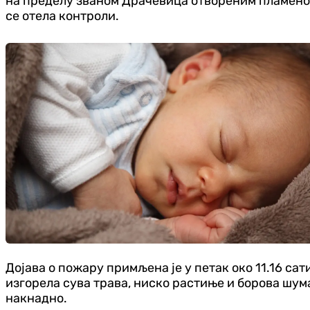
на пределу званом Драчевица отвореним пламеном 
се отела контроли.
Дојава о пожару примљена је у петак око 11.16 са
изгорела сува трава, ниско растиње и борова шума
накнадно.