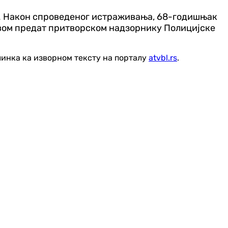
ати. Након спроведеног истраживања, 68-годишњак
твом предат притворском надзорнику Полицијске
линка ка изворном тексту на порталу
atvbl.rs
.