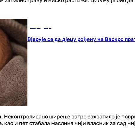
запалио траву и ниско растиње. Циљ му је био да о
Породица
Вјерује се да дјецу рођену на Васкрс пр
ти. Неконтролисано ширење ватре захватило је повр
, као и пет стабала маслина чији власник за сад н