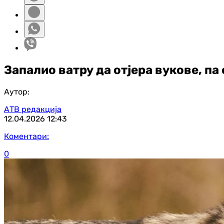
Запалио ватру да отјера вукове, па
Аутор:
АТВ редакција
12.04.2026
12:43
Коментари:
0