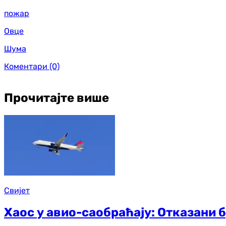
пожар
Овце
Шума
Коментари
(0)
Прочитајте више
Свијет
Хаос у авио-саобраћају: Отказани 