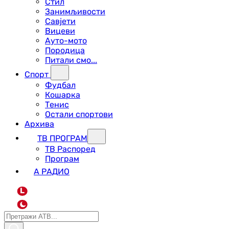
Стил
Занимљивости
Савјети
Вицеви
Ауто-мото
Породица
Питали смо...
Спорт
Фудбал
Кошарка
Тенис
Остали спортови
Архива
ТВ ПРОГРАМ
ТВ Распоред
Програм
А РАДИО
L