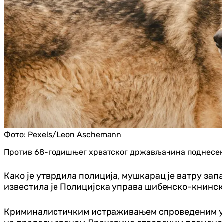
Фото:
Pexels/Leon Aschemann
Против 68-годишњег хрватског држављанина поднесена 
Како је утврдила полиција, мушкарац је ватру зап
известила је Полицијска управа шибенско-книнск
Криминалистичким истраживањем спроведеним у По