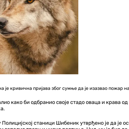
је кривична пријава због сумње да је изазвао пожар н
алио како би одбранио своје стадо оваца и крава о
а.
лицијској станици Шибеник утврђено је да је осум