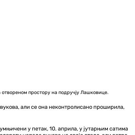
а отвореном простору на подручју Лашковице.
д вукова, али се она неконтролисано проширила,
њичени у петак, 10. априла, у јутарњим сатима