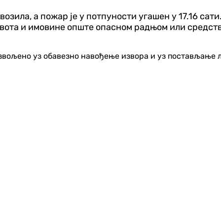
 возила, а пожар је у потпуности угашен у 17.16 с
живота и имовине опште опасном радњом или средс
озвољено уз обавезно навођење извора и уз постављање 