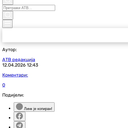
Аутор:
АТВ редакција
12.04.2026
12:43
Коментари:
0
Подијели:
Линк је копиран!