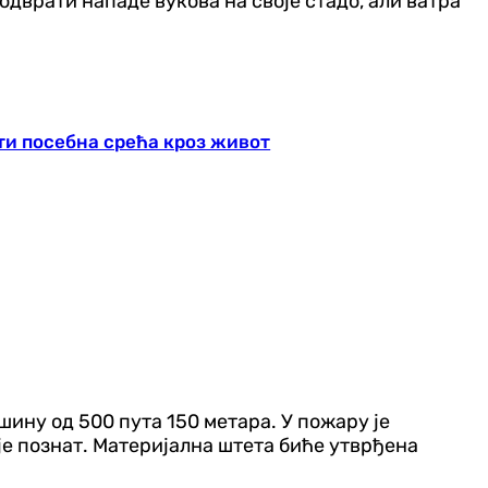
дврати нападе вукова на своје стадо, али ватра
ати посебна срећа кроз живот
шину од 500 пута 150 метара. У пожару је
ије познат. Материјална штета биће утврђена