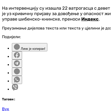
На интервенцију су изашла 22 ватрогасца с девет
је уз кривичну пријаву за довођење у опасност 
управе шибенско-книнске, преноси
Индекс
.
Преузимање дијелова текста или текста у цјелини је д
Подијели:
Линк је копиран!
Таг
ови
:
Вук