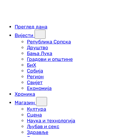
Преглед дана
Вијести
Република Српска
Друштво
Бања Лука
Градови и општине
БиХ
Србија
Регион
Свијет
Економија
Хроника
Магазин
Култура
Сцена
Наука и технологија
Љубав и секс
Здравље