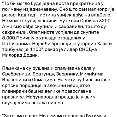
"То би могло буде једна врста прекретнице у
поимању изједначавању. Оно што сам малиоприје
рекао. Кад тад - истина увијек дође на видЈело.
Не можете увијек криви. Ћуте ови Срби са 3200.
А ми смо овђе скупили и сахранили, то што су
сахранили. Опет нисте успјели да скупите
8.000.Причају о хиљада страдалих у
Поточарима. Највећи број који је утврдио Хашки
трибунал је 4.100", рекао је лидер СНСД-а
Милорад Додик.
Пљачкана су рушена и спаљивана села у
Сребреници, Братунцу, Зворнику, Милићима,
Власеници и Осмацима. На мети су биле читаве
српске породице, а злочини неријетко
планирани баш на велике православне
празнике. Међународна правда је у овим
случајевима остала нијема.
"Зато смо овдје. Ми немамо право да ћутимо и