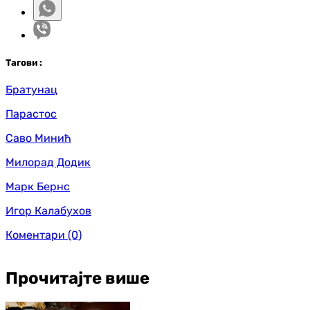
Таг
ови
:
Братунац
Парастос
Саво Минић
Милорад Додик
Марк Бернс
Игор Калабухов
Коментари
(0)
Прочитајте више