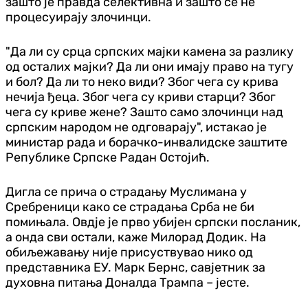
зашто је правда селективна и зашто се не
процесуирају злочинци.
"Да ли су срца српских мајки камена за разлику
од осталих мајки? Да ли они имају право на тугу
и бол? Да ли то неко види? Због чега су крива
нечија ђеца. Због чега су криви старци? Због
чега су криве жене? Зашто само злочинци над
српским народом не одговарају", истакао је
министар рада и борачко-инвалидске заштите
Републике Српске Радан Остојић.
Дигла се прича о страдању Муслимана у
Сребреници како се страдања Срба не би
помињала. Овдје је прво убијен српски посланик,
а онда сви остали, каже Милорад Додик. На
обиљежавању није присуствувао нико од
представника ЕУ. Марк Бернс, савјетник за
духовна питања Доналда Трампа – јесте.