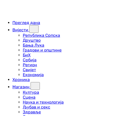
Преглед дана
Вијести
Република Српска
Друштво
Бања Лука
Градови и општине
БиХ
Србија
Регион
Свијет
Економија
Хроника
Магазин
Култура
Сцена
Наука и технологија
Љубав и секс
Здравље