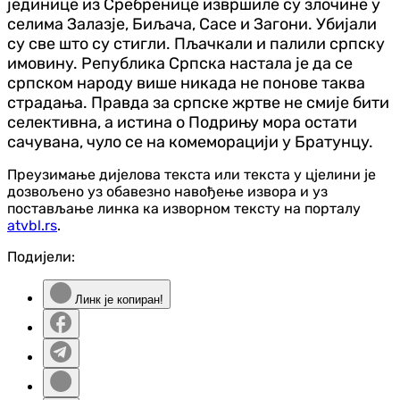
јединице из Сребренице извршиле су злочине у
селима Залазје, Биљача, Сасе и Загони. Убијали
су све што су стигли. Пљачкали и палили српску
имовину. Република Српска настала је да се
српском народу више никада не понове таква
страдања. Правда за српске жртве не смије бити
селективна, а истина о Подрињу мора остати
сачувана, чуло се на комеморацији у Братунцу.
Преузимање дијелова текста или текста у цјелини је
дозвољено уз обавезно навођење извора и уз
постављање линка ка изворном тексту на порталу
atvbl.rs
.
Подијели:
Линк је копиран!