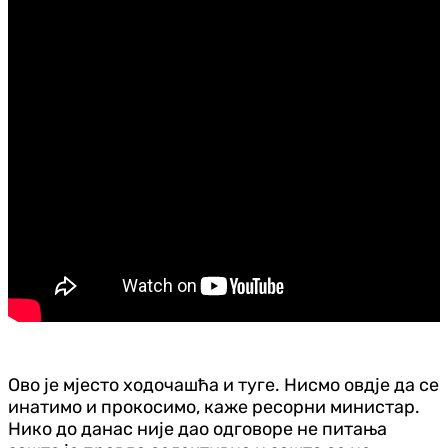
Ово је мјесто ходочашћа и туге. Нисмо овдје да се
инатимо и прокосимо, каже ресорни министар.
Нико до данас није дао одговоре не питања