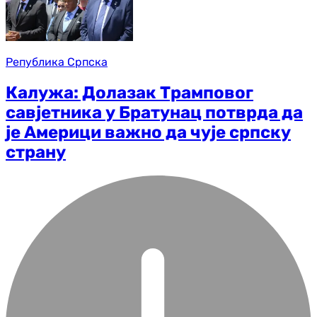
Република Српска
Калужа: Долазак Трамповог
савјетника у Братунац потврда да
је Америци важно да чује српску
страну