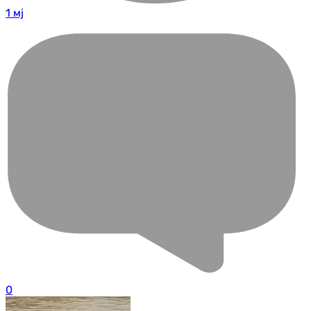
1 мј
0