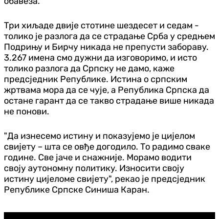
обавеза.
Три хиљаде двије стотине шездесет и седам -
толико је разлога да се страдање Срба у средњем
Подрињу и Бирчу никада не препусти забораву.
3.267 имена смо дужни да изговоримо, и исто
толико разлога да Српску не дамо, каже
предсједник Републике. Истина о српским
жртвама мора да се чује, а Република Српска да
остане гарант да се такво страдање више никада
не понови.
"Да изнесемо истину и показујемо је цијелом
свијету – шта се овђе догодило. То радимо сваке
године. Све јаче и снажније. Морамо водити
своју аутономну политику. Износити своју
истину цијеломе свијету", рекао је предсједник
Републике Српске Синиша Каран.