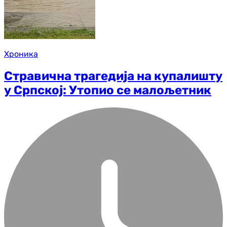
Хроника
Стравична трагедија на купалишту
у Српској: Утопио се малољетник