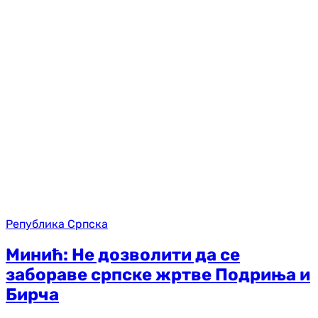
Република Српска
Минић: Не дозволити да се
забораве српске жртве Подриња и
Бирча