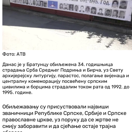
Фото:
АТВ
Данас је у Братунцу обиљежена 34. годишњица
страдања Срба Средњег Подриња и Бирча, уз Свету
архијерејску литургију, парастос, полагање вијенаца и
централну комеморацију посвећену српским
цивилима и борцима страдалим током рата од 1992. до
1995. године.
Обиљежавању су присуствовали највиши
званичници Републике Српске, Србије и Српске
православне цркве, уз поруку да се жртве не
смију заборавити и да сјећање остаје трајна