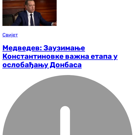
Свијет
Медведев: Заузимање
Константиновке важна етапа у
ослобађању Донбаса