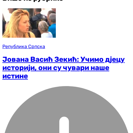
Република Српска
Јована Васић Зекић: Учимо дјецу
историји, они су чувари наше
истине