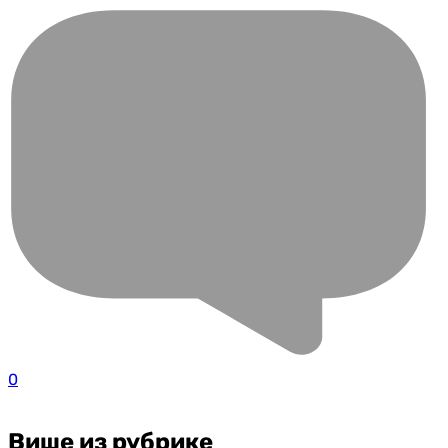
0
Више из рубрике