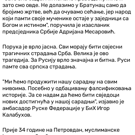
зато смо овде. Не долазимо у Братунац само да
бројимо жртве, већ да очувамо сећање, јер народ
који памти своје мученике остаје у заједници са
Богом и истином", поручила је изасланик
предсједника Србије Адријана Месаровић.
Порука је врло јасна. Сви морају бити свјесни
трагичних страдања Срба. Велика је ово
трагедија. За Русију врло значајна и битна. Руси
памте сва српска страдања.
"Ми ћемо продужити нашу сарадњу на свим
нивоима. Посебно у одбацивању фалсификовања
историје. Ја се надам да ћемо бити свједоци
нових достигнућа у нашој сарадњи", изјавио је
амбасадор Руске Федерације у БиХ Игор
Калабухов.
Прије 34 године на Петровдан, муслиманске