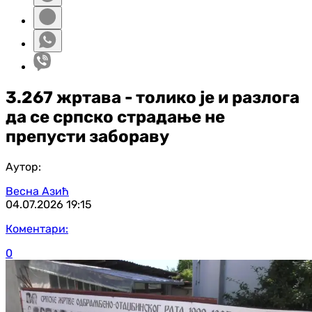
3.267 жртава - толико је и разлога
да се српско страдање не
препусти забораву
Аутор:
Весна Азић
04.07.2026
19:15
Коментари:
0