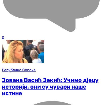
0
Република Српска
Јована Васић Зекић: Учимо дјецу
историји, они су чувари наше
истине