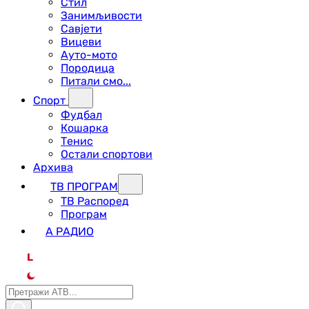
Стил
Занимљивости
Савјети
Вицеви
Ауто-мото
Породица
Питали смо...
Спорт
Фудбал
Кошарка
Тенис
Остали спортови
Архива
ТВ ПРОГРАМ
ТВ Распоред
Програм
А РАДИО
L