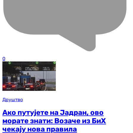
0
Друштво
Ако путујете на Јадран, ово
морате знати: Возаче из БиХ
чекају нова правила