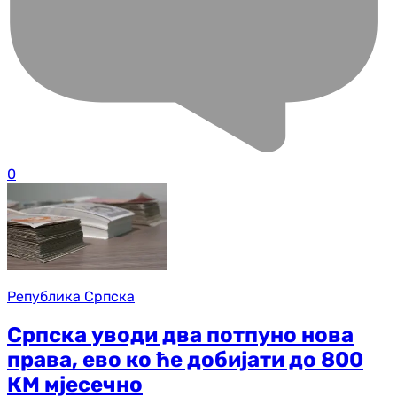
0
Република Српска
Српска уводи два потпуно нова
права, ево ко ће добијати до 800
КМ мјесечно