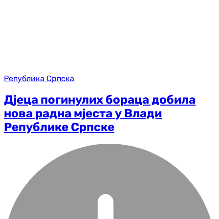
Република Српска
Дјеца погинулих бораца добила
нова радна мјеста у Влади
Републике Српске