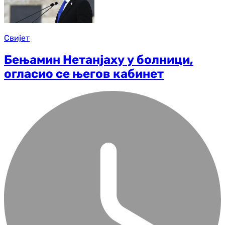
Свијет
Бењамин Нетанјаху у болници,
огласио се његов кабинет