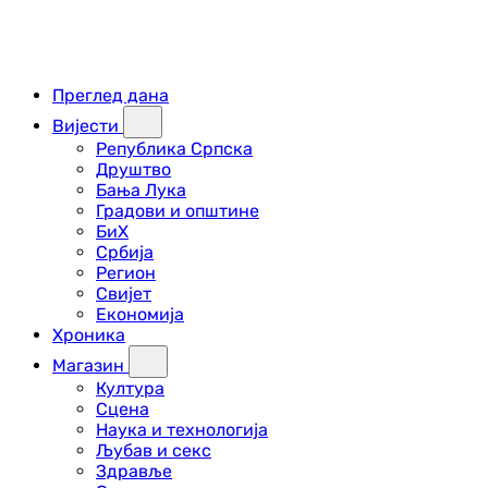
Преглед дана
Вијести
Република Српска
Друштво
Бања Лука
Градови и општине
БиХ
Србија
Регион
Свијет
Економија
Хроника
Магазин
Култура
Сцена
Наука и технологија
Љубав и секс
Здравље