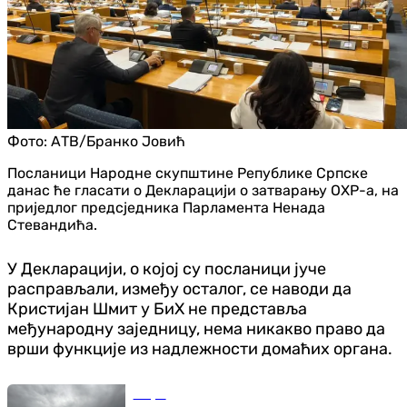
Фото:
АТВ/Бранко Јовић
Посланици Народне скупштине Републике Српске
данас ће гласати о Декларацији о затварању ОХР-а, на
приједлог предсједника Парламента Ненада
Стевандића.
У Декларацији, о којој су посланици јуче
расправљали, између осталог, се наводи да
Кристијан Шмит у БиХ не представља
међународну заједницу, нема никакво право да
врши функције из надлежности домаћих органа.
Свијет