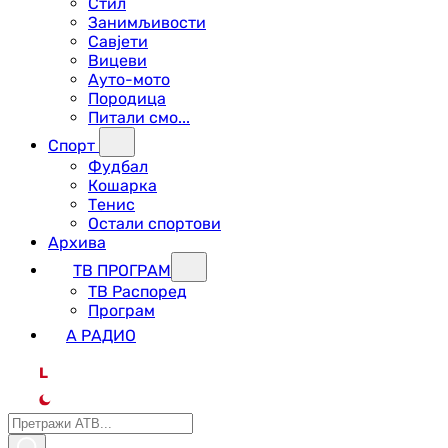
Стил
Занимљивости
Савјети
Вицеви
Ауто-мото
Породица
Питали смо...
Спорт
Фудбал
Кошарка
Тенис
Остали спортови
Архива
ТВ ПРОГРАМ
ТВ Распоред
Програм
А РАДИО
L