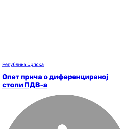
Република Српска
Опет прича о диференцираној
стопи ПДВ-а