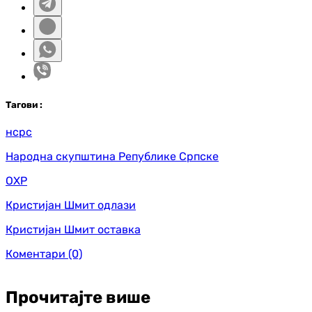
Таг
ови
:
нсрс
Народна скупштина Републике Српске
ОХР
Кристијан Шмит одлази
Кристијан Шмит оставка
Коментари
(0)
Прочитајте више