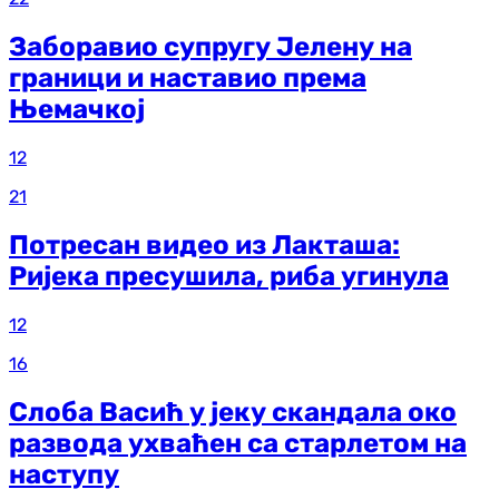
Заборавио супругу Јелену на
граници и наставио према
Њемачкој
12
21
Потресан видео из Лакташа:
Ријека пресушила, риба угинула
12
16
Слоба Васић у јеку скандала око
развода ухваћен са старлетом на
наступу