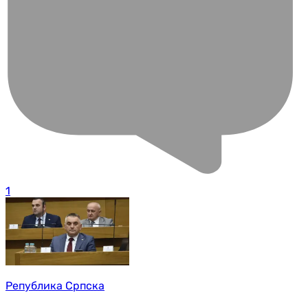
1
Република Српска