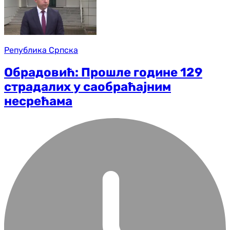
Република Српска
Обрадовић: Прошле године 129
страдалих у саобраћајним
несрећама