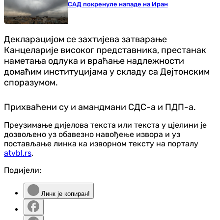
САД покренуле нападе на Иран
Декларацијом се захтијева затварање
Канцеларије високог представника, престанак
наметања одлука и враћање надлежности
домаћим институцијама у складу са Дејтонским
споразумом.
Прихваћени су и амандмани СДС-а и ПДП-а.
Преузимање дијелова текста или текста у цјелини је
дозвољено уз обавезно навођење извора и уз
постављање линка ка изворном тексту на порталу
atvbl.rs
.
Подијели:
Линк је копиран!