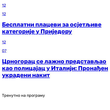
12
12
Бесплатни плацеви за осјетљиве
категорије у Приједору
12
07
Црногорац се лажно представљао
као полицајац у Италији: Пронађен
украдени накит
Тренутно на програму