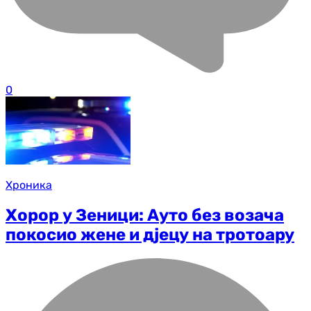
0
Хроника
Хорор у Зеници: Ауто без возача
покосио жене и д‌јецу на тротоару