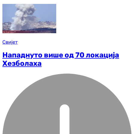
Свијет
Нападнуто више од 70 локација
Хезболаха