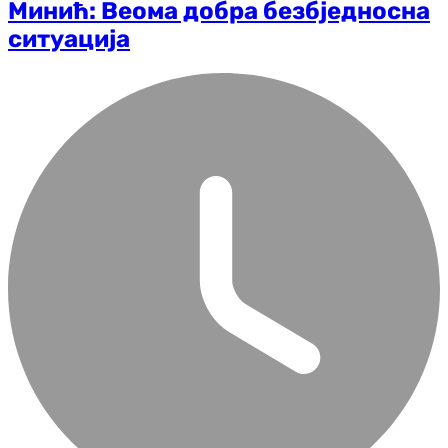
Минић: Веома добра безбједносна
ситуација