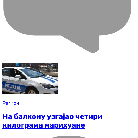
0
Регион
На балкону узгајао четири
килограма марихуане