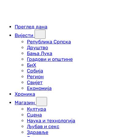
Преглед дана
Вијести
Република Српска
Друштво
Бања Лука
Градови и општине
БиХ
Србија
Регион
Свијет
Економија
Хроника
Магазин
Култура
Сцена
Наука и технологија
Љубав и секс
Здравље