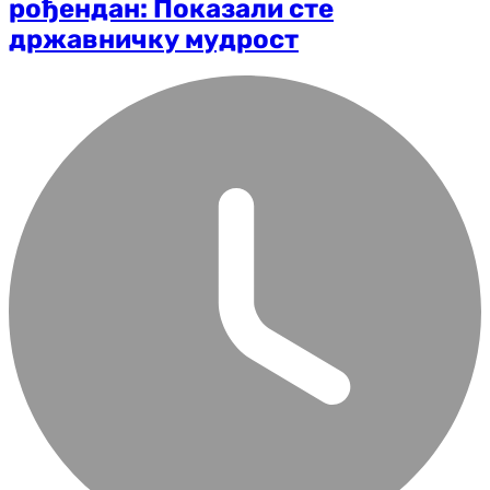
рођендан: Показали сте
државничку мудрост