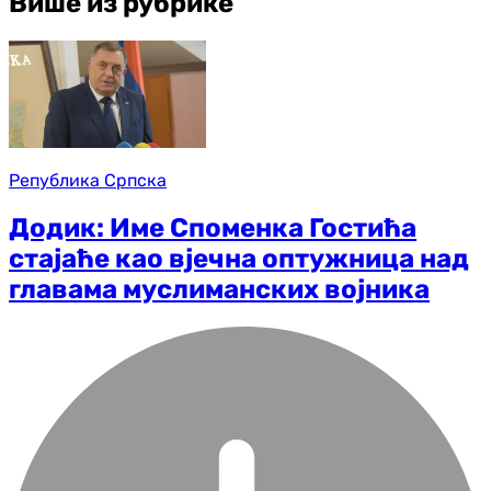
Више из рубрике
Република Српска
Додик: Име Споменка Гостића
стајаће као вјечна оптужница над
главама муслиманских војника