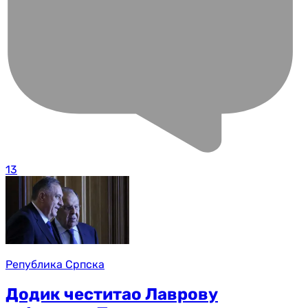
13
Република Српска
Додик честитао Лаврову