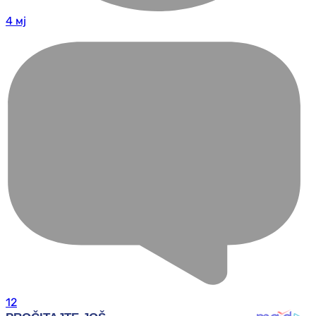
4 мј
12