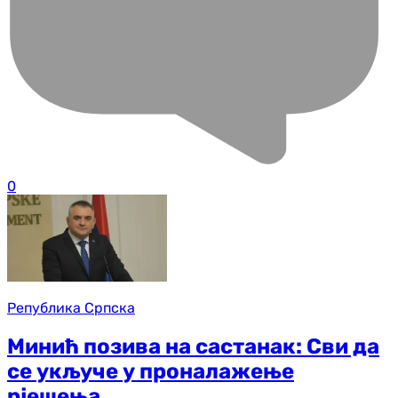
0
Република Српска
Минић позива на састанак: Сви да
се укључе у проналажење
рјешења