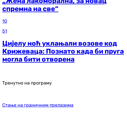
„Жена лакоморална, за новац
спремна на све“
10
51
Цијелу ноћ уклањали возове код
Крижеваца: Познато када би пруга
могла бити отворена
Тренутно на програму
Стање на граничним прелазима