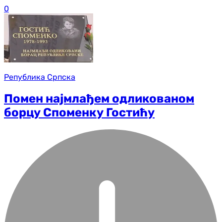
0
Република Српска
Помен најмлађем одликованом
борцу Споменку Гостићу