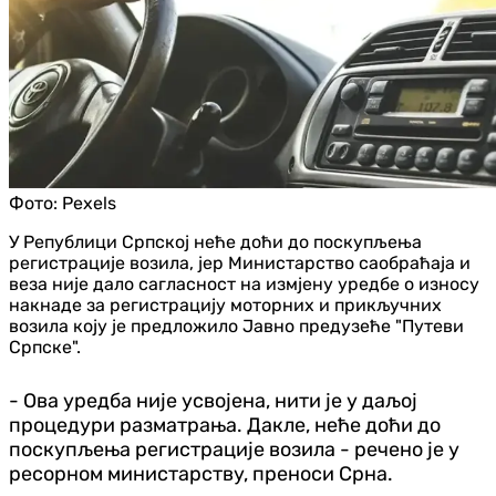
Фото:
Pexels
У Републици Српској неће доћи до поскупљења
регистрације возила, јер Министарство саобраћаја и
веза није дало сагласност на измјену уредбе о износу
накнаде за регистрацију моторних и прикључних
возила коју је предложило Јавно предузеће "Путеви
Српске".
- Ова уредба није усвојена, нити је у даљој
процедури разматрања. Дакле, неће доћи до
поскупљења регистрације возила - речено је у
ресорном министарству, преноси Срна.