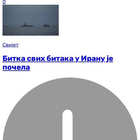
0
Свијет
Битка свих битака у Ирану је
почела