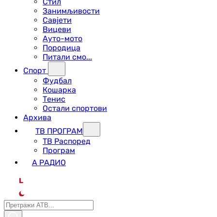
Стил
Занимљивости
Савјети
Вицеви
Ауто-мото
Породица
Питали смо...
Спорт
Фудбал
Кошарка
Тенис
Остали спортови
Архива
ТВ ПРОГРАМ
ТВ Распоред
Програм
А РАДИО
L