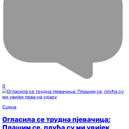
0
Сцена
Огласила се трудна пјевачица:
Плашим се, плућа су ми увијек