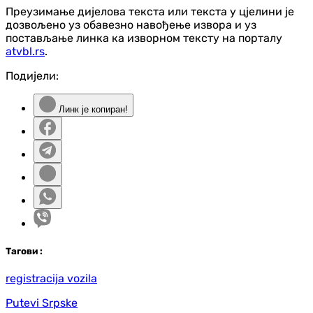
Преузимање дијелова текста или текста у цјелини је
дозвољено уз обавезно навођење извора и уз
постављање линка ка изворном тексту на порталу
atvbl.rs
.
Подијели:
Линк је копиран!
Таг
ови
:
registracija vozila
Putevi Srpske