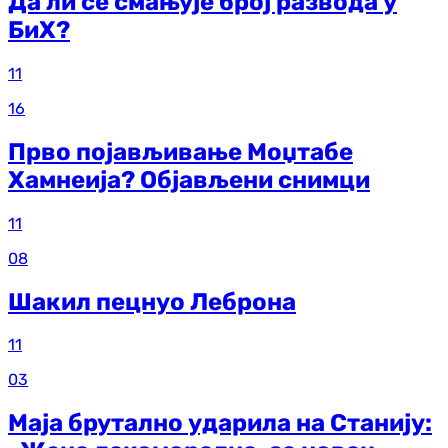
Да ли се смањује број развода у
БиХ?
11
16
Прво појављивање Моџтабе
Хамнеија? Објављени снимци
11
08
Шакил пецнуо Леброна
11
03
Маја брутално ударила на Станију: