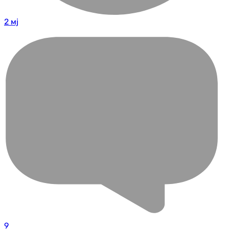
2 мј
9