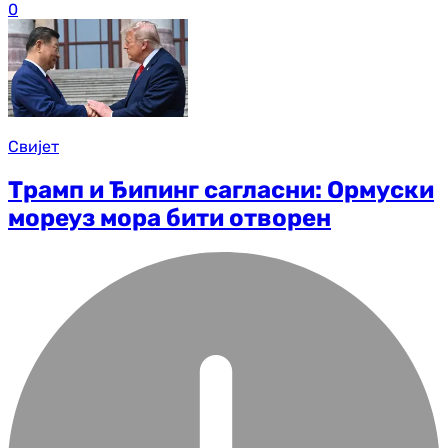
0
Свијет
Трамп и Ђипинг сагласни: Ормуски
мореуз мора бити отворен