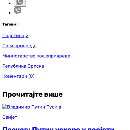
Таг
ови
:
Подстицаји
Пољопривреда
Министарство пољопривреде
Република Српска
Коментари
(0)
Прочитајте више
Свијет
Песков: Путин ускоро у посјети