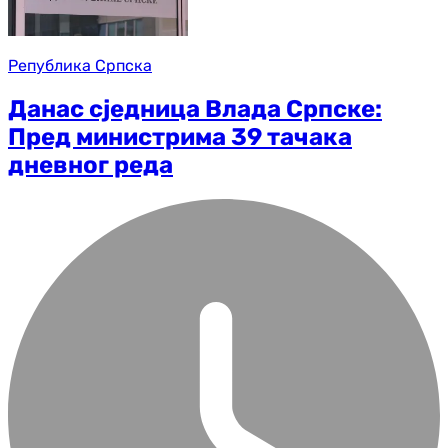
Република Српска
Данас сједница Влада Српске:
Пред министрима 39 тачака
дневног реда