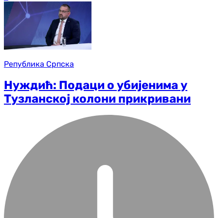
Република Српска
Нуждић: Подаци о убијенима у
Тузланској колони прикривани