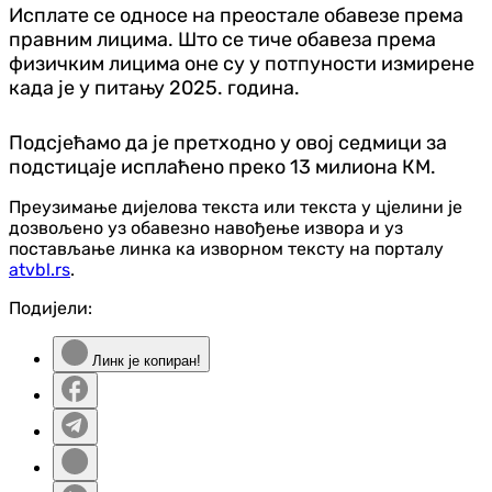
Исплате се односе на преостале обавезе према
правним лицима. Што се тиче обавеза према
физичким лицима оне су у потпуности измирене
када је у питању 2025. година.
Подсјећамо да је претходно у овој седмици за
подстицаје исплаћено преко 13 милиона КМ.
Преузимање дијелова текста или текста у цјелини је
дозвољено уз обавезно навођење извора и уз
постављање линка ка изворном тексту на порталу
atvbl.rs
.
Подијели:
Линк је копиран!