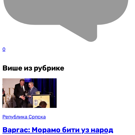
0
Више из рубрике
Република Српска
Варгас: Морамо бити уз народ