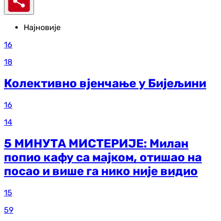
Најновије
16
18
Колективно вјенчање у Бијељини
16
14
5 МИНУТА МИСТЕРИЈЕ: Милан
попио кафу са мајком, отишао на
посао и више га нико није видио
15
59