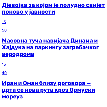
Дјевојка за којом је полудио свијет
поново у јавности
15
50
Масовна туча навијача Динама и
Хајдука на паркингу загребачког
аеродрома
15
40
Иран и Оман близу договора —
црта се нова рута кроз Ормуски
мореуз