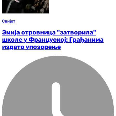
Свијет
Змија отровница "затворила"
школе у Француској: Грађанима
издато упозорење