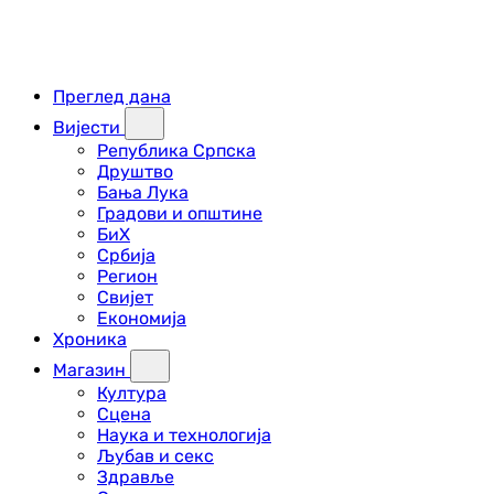
Преглед дана
Вијести
Република Српска
Друштво
Бања Лука
Градови и општине
БиХ
Србија
Регион
Свијет
Економија
Хроника
Магазин
Култура
Сцена
Наука и технологија
Љубав и секс
Здравље