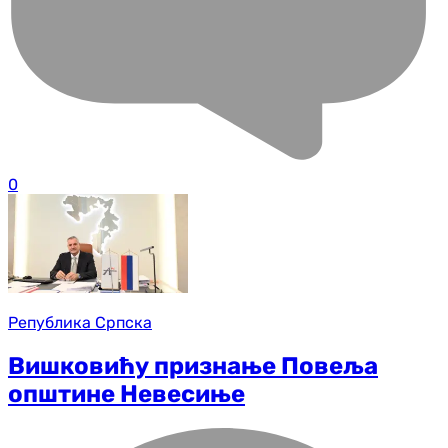
0
Република Српска
Вишковићу признање Повеља
општине Невесиње