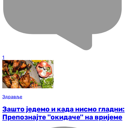
1
Здравље
Зашто једемо и када нисмо гладни:
Препознајте ''окидаче'' на вријеме