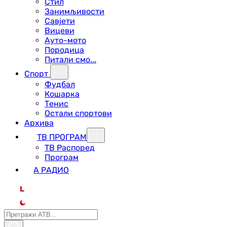
Стил
Занимљивости
Савјети
Вицеви
Ауто-мото
Породица
Питали смо...
Спорт
Фудбал
Кошарка
Тенис
Остали спортови
Архива
ТВ ПРОГРАМ
ТВ Распоред
Програм
А РАДИО
L