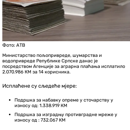
Фото:
АТВ
Министарство пољопривреде, шумарства и
водопривреде Републике Српске данас је
посредством Агенције за аграрна плаћања исплатило
2.070.986 КМ за 14 корисника.
Исплаћене су сљедеће мјере:
Подршка за набавку опреме у сточарству у
износу од: 1.338.919 КМ
Подршка за изградњу противградне мреже у
износу од : 732.067 КМ