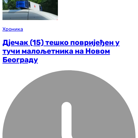
Хроника
Дјечак (15) тешко повријеђен у
тучи малољетника на Новом
Београду