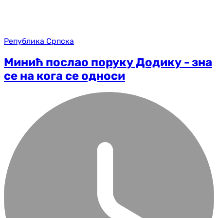
Република Српска
Минић послао поруку Додику - зна
се на кога се односи