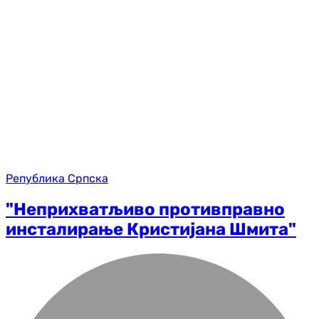
Република Српска
"Неприхватљиво противправно
инсталирање Кристијана Шмита"