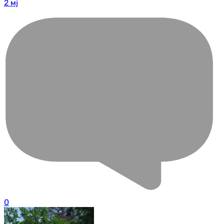
2 мј
0