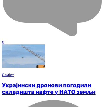
0
Свијет
Украјински дронови погодили
складишта нафте у НАТО земљи