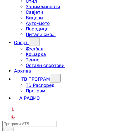
Стил
Занимљивости
Савјети
Вицеви
Ауто-мото
Породица
Питали смо...
Спорт
Фудбал
Кошарка
Тенис
Остали спортови
Архива
ТВ ПРОГРАМ
ТВ Распоред
Програм
А РАДИО
L