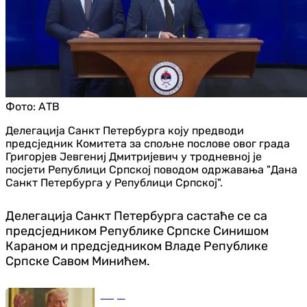
Фото:
АТВ
Делегација Санкт Петербурга коју предводи
предсједник Комитета за спољне послове овог града
Григорјев Јевгениј Дмитријевич у тродневној је
посјети Републици Српској поводом одржавања "Дана
Санкт Петербурга у Републици Српској".
Делегација Санкт Петербурга састаће се са
предсједником Републике Српске Синишом
Караном и предсједником Владе Републике
Српске Савом Минићем.
Свијет