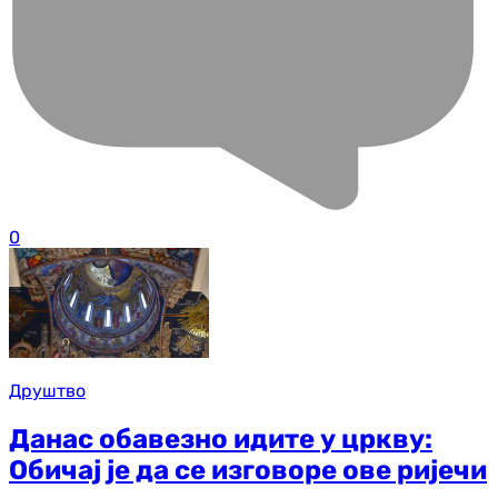
0
Друштво
Данас обавезно идите у цркву:
Обичај је да се изговоре ове ријечи