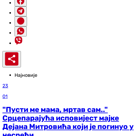
Најновије
23
01
"Пусти ме мама, мртав сам.."
Срцепарајућа исповијест мајке
Дејана Митровића који је погинуо у
несрећи