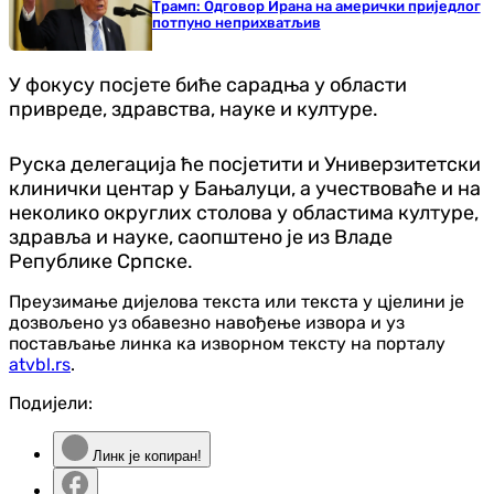
Трамп: Одговор Ирана на амерички приједлог
потпуно неприхватљив
У фокусу посјете биће сарадња у области
привреде, здравства, науке и културе.
Руска делегација ће посјетити и Универзитетски
клинички центар у Бањалуци, а учествоваће и на
неколико округлих столова у областима културе,
здравља и науке, саопштено је из Владе
Републике Српске.
Преузимање дијелова текста или текста у цјелини је
дозвољено уз обавезно навођење извора и уз
постављање линка ка изворном тексту на порталу
atvbl.rs
.
Подијели:
Линк је копиран!