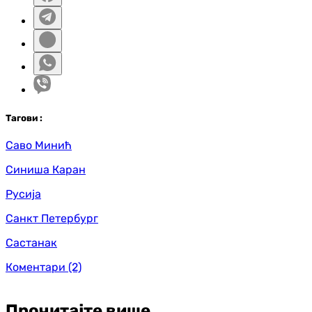
Таг
ови
:
Саво Минић
Синиша Каран
Русија
Санкт Петербург
Састанак
Коментари
(2)
Прочитајте више