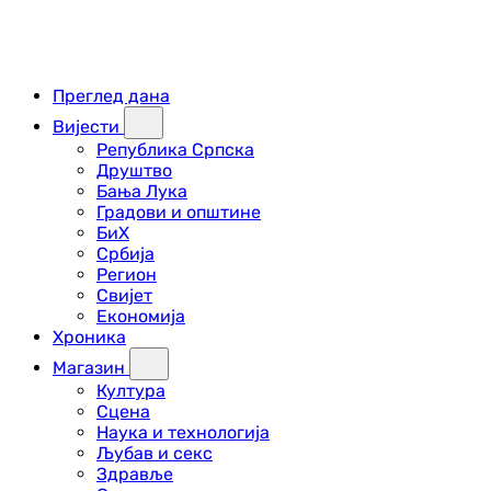
Преглед дана
Вијести
Република Српска
Друштво
Бања Лука
Градови и општине
БиХ
Србија
Регион
Свијет
Економија
Хроника
Магазин
Култура
Сцена
Наука и технологија
Љубав и секс
Здравље