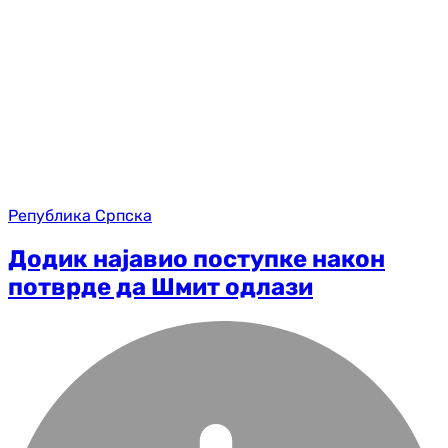
Република Српска
Додик најавио поступке након
потврде да Шмит одлази