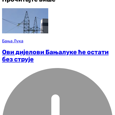
Бања Лука
Ови дијелови Бањалуке ће остати
без струје