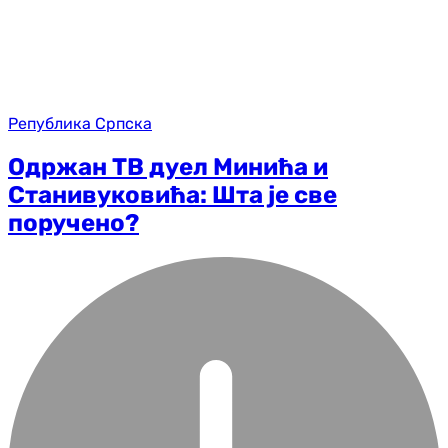
Република Српска
Одржан ТВ дуел Минића и
Станивуковића: Шта је све
поручено?