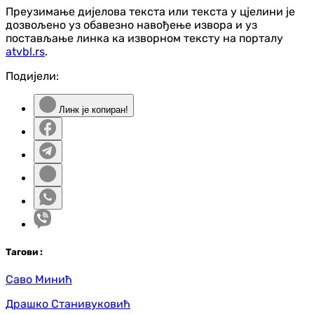
Преузимање дијелова текста или текста у цјелини је
дозвољено уз обавезно навођење извора и уз
постављање линка ка изворном тексту на порталу
atvbl.rs
.
Подијели:
Линк је копиран!
Таг
ови
:
Саво Минић
Драшко Станивуковић