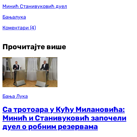
Минић Станивуковић дуел
Бањалука
Коментари
(4)
Прочитајте више
Бања Лука
Са тротоара у Кућу Милановића:
Минић и Станивуковић започели
дуел о робним резервама