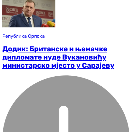
Република Српска
Додик: Британске и њемачке
дипломате нуде Вукановићу
министарско мјесто у Сарајеву