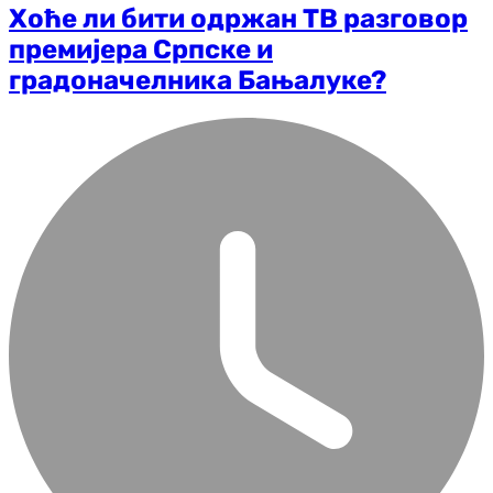
Хоће ли бити одржан ТВ разговор
премијера Српске и
градоначелника Бањалуке?