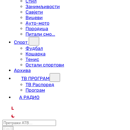
Стил
Занимљивости
Савјети
Вицеви
Ауто-мото
Породица
Питали смо...
Спорт
Фудбал
Кошарка
Тенис
Остали спортови
Архива
ТВ ПРОГРАМ
ТВ Распоред
Програм
А РАДИО
L