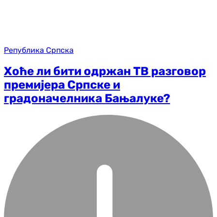
Република Српска
Хоће ли бити одржан ТВ разговор
премијера Српске и
градоначелника Бањалуке?