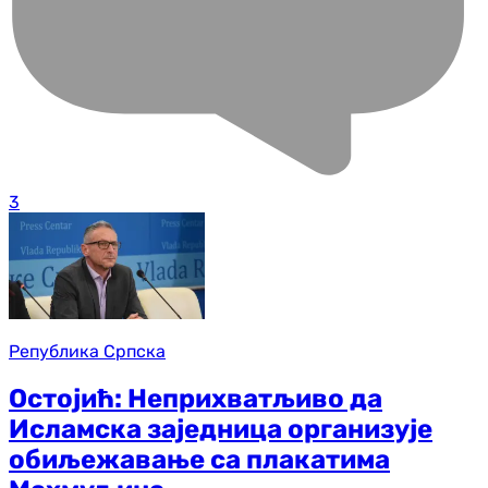
3
Република Српска
Остојић: Неприхватљиво да
Исламска заједница организује
обиљежавање са плакатима