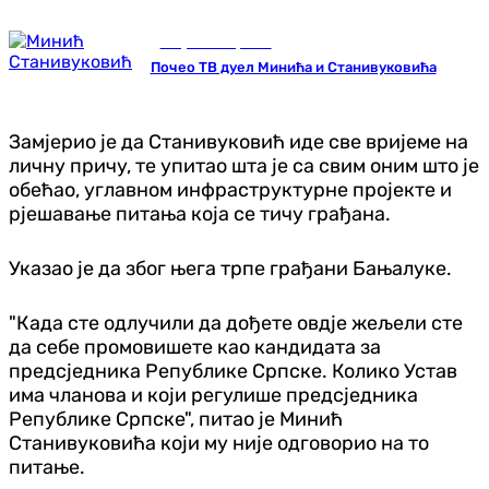
Република Српска
Почео ТВ дуел Минића и Станивуковића
Замјерио је да Станивуковић иде све вријеме на
личну причу, те упитао шта је са свим оним што је
обећао, углавном инфраструктурне пројекте и
рјешавање питања која се тичу грађана.
Указао је да због њега трпе грађани Бањалуке.
"Када сте одлучили да дођете овдје жељели сте
да себе промовишете као кандидата за
предсједника Републике Српске. Колико Устав
има чланова и који регулише предсједника
Републике Српске", питао је Минић
Станивуковића који му није одговорио на то
питање.