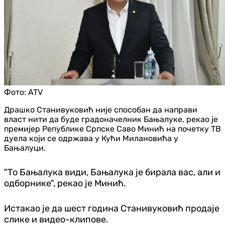
Фото:
ATV
Драшко Станивуковић није способан да направи
власт нити да буде градоначелник Бањалуке, рекао је
премијер Републике Српске Саво Минић на почетку ТВ
дуела који се одржава у Кући Милановића у
Бањалуци.
"То Бањалука види, Бањалука је бирала вас, али и
одборнике", рекао је Минић.
Истакао је да шест година Станивуковић продаје
слике и видео-клипове.