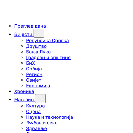
Преглед дана
Вијести
Република Српска
Друштво
Бања Лука
Градови и општине
БиХ
Србија
Регион
Свијет
Економија
Хроника
Магазин
Култура
Сцена
Наука и технологија
Љубав и секс
Здравље