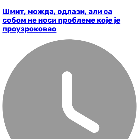
Шмит, можда, одлази, али са
собом не носи проблеме које је
проузроковао