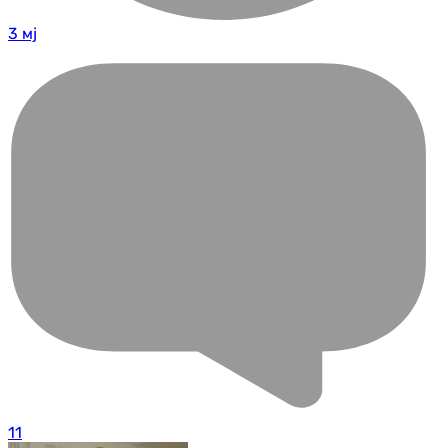
3 мј
11