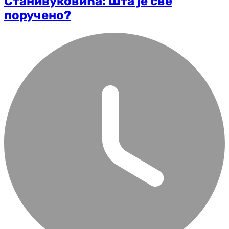
Станивуковића: Шта је све
поручено?