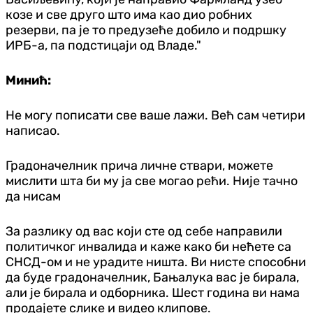
козе и све друго што има као дио робних
резерви, па је то предузеће добило и подршку
ИРБ-а, па подстицаји од Владе."
Минић:
Не могу пописати све ваше лажи. Већ сам четири
написао.
Градоначелник прича личне ствари, можете
мислити шта би му ја све могао рећи. Није тачно
да нисам
За разлику од вас који сте од себе направили
политичког инвалида и каже како би нећете са
СНСД-ом и не урадите ништа. Ви нисте способни
да буде градоначелник, Бањалука вас је бирала,
али је бирала и одборника. Шест година ви нама
продајете слике и видео клипове.