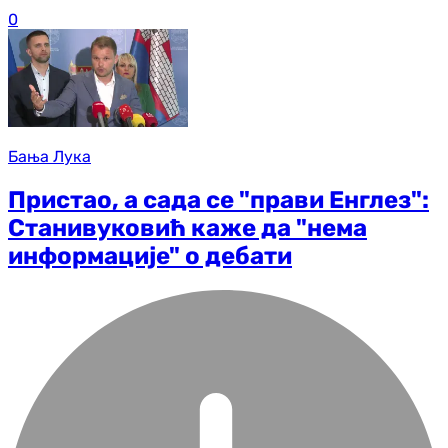
0
Бања Лука
Пристао, а сада се "прави Енглез":
Станивуковић каже да "нема
информације" о дебати