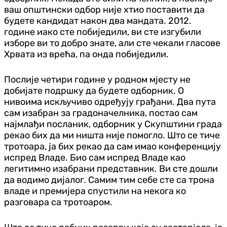
ваш општински одбор није хтио поставити да
будете кандидат након два мандата. 2012.
године иако сте побиједили, ви сте изгубили
изборе ви то добро знате, али сте чекали гласове
Хрвата из врећа, па онда побиједили.
Послије четири године у родном мјесту не
добијате подршку да будете одборник. О
нивоима искључиво одређују грађани. Два пута
сам изабран за градоначелника, постао сам
најмлађи посланик, одборник у Скупштини града
рекао бих да ми ништа није помогло. Што се тиче
тротоара, ја бих рекао да сам имао конференцију
испред Владе. Био сам испред Владе као
легитимно изабрани представник. Ви сте дошли
да водимо дијалог. Самим тим себе сте са трона
владе и премијера спустили на некога ко
разговара са тротоаром.