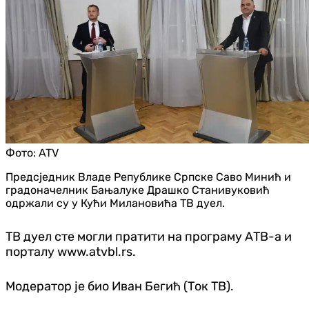
Фото:
ATV
Предсједник Владе Републике Српске Саво Минић и
градоначелник Бањалуке Драшко Станивуковић
одржали су у Кући Милановића ТВ дуел.
ТВ дуел сте могли пратити на програму АТВ-а и
порталу www.atvbl.rs.
Модератор је био Иван Бегић (Ток ТВ).