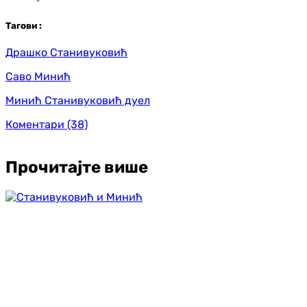
Таг
ови
:
Драшко Станивуковић
Саво Минић
Минић Станивуковић дуел
Коментари
(38)
Прочитајте више