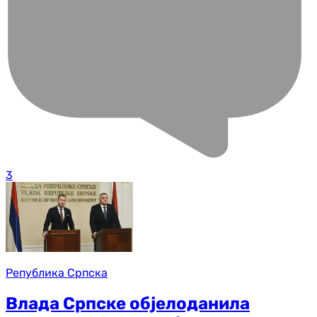
3
Република Српска
Влада Српске објелоданила