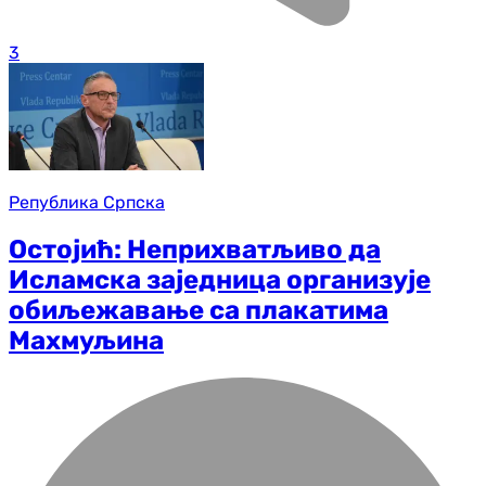
3
Република Српска
Остојић: Неприхватљиво да
Исламска заједница организује
обиљежавање са плакатима
Махмуљина