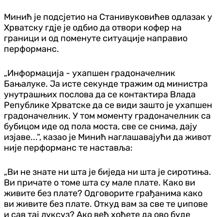
Минић је подсјетио на Станивуковићев одлазак у
Хрватску гд‌је је одбио да отвори кофер на
граници и од поменуте ситуације направио
перформанс.
„Информација - ухапшен градоначелник
Бањалуке. Ја исте секунде тражим од министра
унутрашњих послова да се контактира Влада
Републике Хрватске да се види зашто је ухапшен
градоначелник. У том моменту градоначелник са
бубицом иде од пола моста, све се снима, дају
изјаве...“, казао је Минић наглашавајући да живот
није перформанс те наставља:
„Ви не знате ни шта је биједа ни шта је сиротиња.
Ви причате о томе шта су мале плате. Како ви
живите без плате? Одговорите грађанима како
ви живите без плате. Откуд вам за све те џипове
и сав тај луксуз? Ако већ хоћете да ово буде