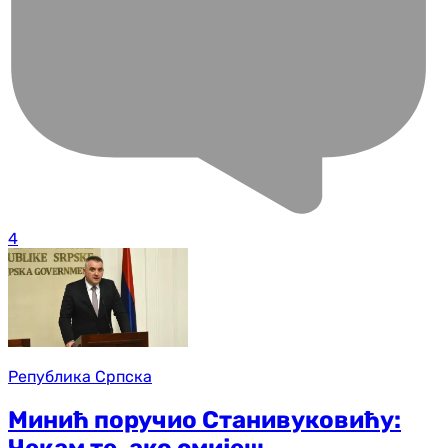
4
Република Српска
Минић поручио Станивуковићу:
Чекам те, ако смијеш