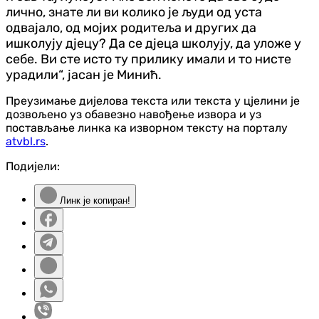
лично, знате ли ви колико је људи од уста
одвајало, од мојих родитеља и других да
ишколују д‌јецу? Да се д‌јеца школују, да уложе у
себе. Ви сте исто ту прилику имали и то нисте
урадили“, јасан је Минић.
Преузимање дијелова текста или текста у цјелини је
дозвољено уз обавезно навођење извора и уз
постављање линка ка изворном тексту на порталу
atvbl.rs
.
Подијели:
Линк је копиран!