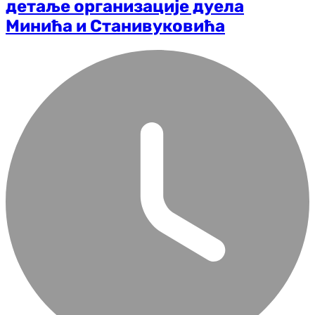
детаље организације дуела
Минића и Станивуковића