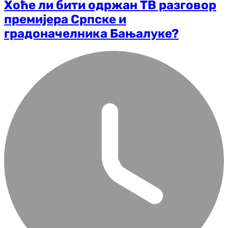
Хоће ли бити одржан ТВ разговор
премијера Српске и
градоначелника Бањалуке?