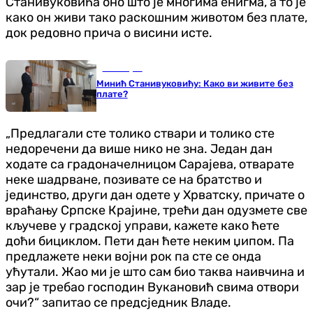
Станивуковића оно што је многима енигма, а то је
како он живи тако раскошним животом без плате,
док редовно прича о висини исте.
Бања Лука
Минић Станивуковићу: Како ви живите без
плате?
„Предлагали сте толико ствари и толико сте
недоречени да више нико не зна. Један дан
ходате са градоначелницом Сарајева, отварате
неке шадрване, позивате се на братство и
јединство, други дан одете у Хрватску, причате о
враћању Српске Крајине, трећи дан одузмете све
кључеве у градској управи, кажете како ћете
доћи бициклом. Пети дан ћете неким џипом. Па
предлажете неки војни рок па сте се онда
ућутали. Жао ми је што сам био таква наивчина и
зар је требао господин Вукановић свима отвори
очи?“ запитао се предсједник Владе.