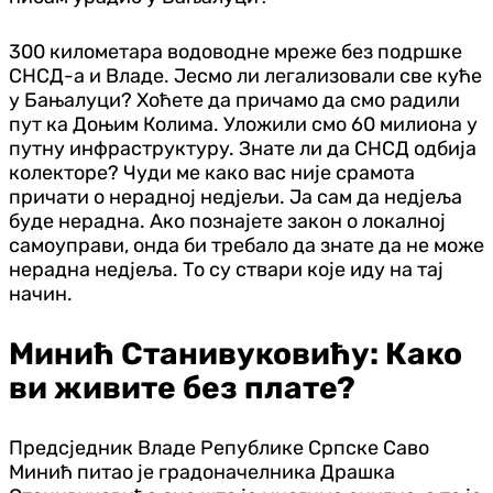
300 километара водоводне мреже без подршке
СНСД-а и Владе. Јесмо ли легализовали све куће
у Бањалуци? Хоћете да причамо да смо радили
пут ка Доњим Колима. Уложили смо 60 милиона у
путну инфраструктуру. Знате ли да СНСД одбија
колекторе? Чуди ме како вас није срамота
причати о нерадној недјељи. Ја сам да недјеља
буде нерадна. Ако познајете закон о локалној
самоуправи, онда би требало да знате да не може
нерадна недјеља. То су ствари које иду на тај
начин.
Минић Станивуковићу: Како
ви живите без плате?
Предсједник Владе Републике Српске Саво
Минић питао је градоначелника Драшка