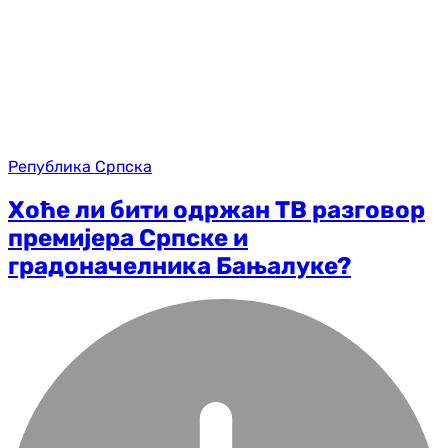
Република Српска
Хоће ли бити одржан ТВ разговор
премијера Српске и
градоначелника Бањалуке?