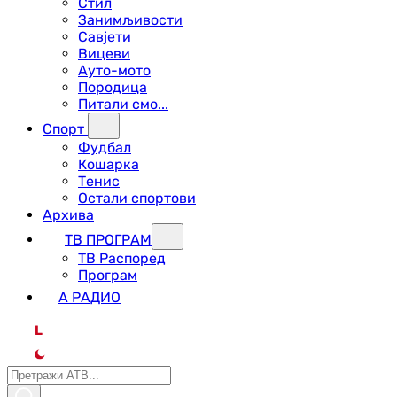
Стил
Занимљивости
Савјети
Вицеви
Ауто-мото
Породица
Питали смо...
Спорт
Фудбал
Кошарка
Тенис
Остали спортови
Архива
ТВ ПРОГРАМ
ТВ Распоред
Програм
А РАДИО
L