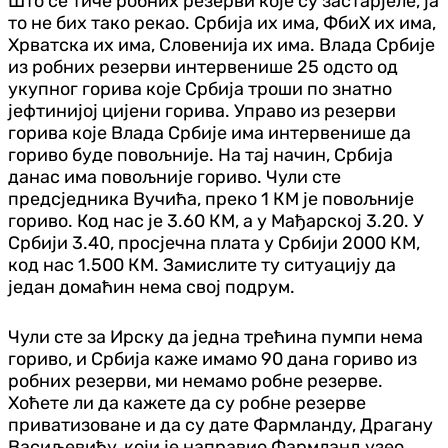
Што се тиче робних резерви које су застарјеле, ја
то не бих тако рекао. Србија их има, ФбиХ их има,
Хрватска их има, Словенија их има. Влада Србије
из робних резерви интервенише 25 одсто од
укупног горива које Србија троши по знатно
јефтинијој цијени горива. Управо из резерви
горива које Влада Србије има интервенише да
гориво буде повољније. На тај начин, Србија
данас има повољније гориво. Чули сте
предсједника Вучића, преко 1 КМ је повољније
гориво. Код нас је 3.60 КМ, а у Мађарској 3.20. У
Србији 3.40, просјечна плата у Србији 2000 КМ,
код нас 1.500 КМ. Замислите ту ситуацију да
један домаћин нема свој подрум.
Чули сте за Ирску да једна трећина пумпи нема
гориво, и Србија каже имамо 90 дана гориво из
робних резерви, ми немамо робне резерве.
Хоћете ли да кажете да су робне резерве
приватизоване и да су дате Фармланду, Драгану
Васиљевићу, који је направио Фармланд узео