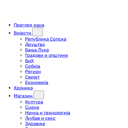
Преглед дана
Вијести
Република Српска
Друштво
Бања Лука
Градови и општине
БиХ
Србија
Регион
Свијет
Економија
Хроника
Магазин
Култура
Сцена
Наука и технологија
Љубав и секс
Здравље