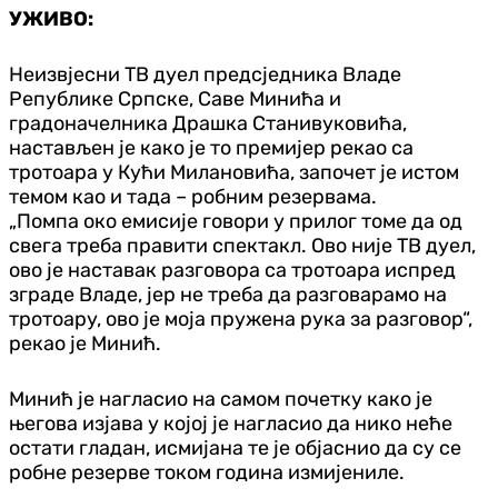
УЖИВО:
Неизвјесни ТВ дуел предсједника Владе
Републике Српске, Саве Минића и
градоначелника Драшка Станивуковића,
настављен је како је то премијер рекао са
тротоара у Кући Милановића, започет је истом
темом као и тада – робним резервама.
„Помпа око емисије говори у прилог томе да од
свега треба правити спектакл. Ово није ТВ дуел,
ово је наставак разговора са тротоара испред
зграде Владе, јер не треба да разговарамо на
тротоару, ово је моја пружена рука за разговор“,
рекао је Минић.
Минић је нагласио на самом почетку како је
његова изјава у којој је нагласио да нико неће
остати гладан, исмијана те је објаснио да су се
робне резерве током година измијениле.