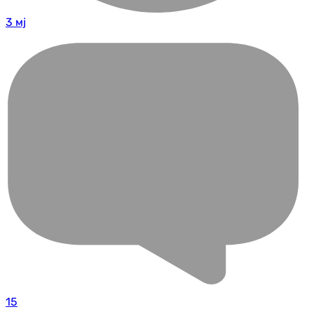
3 мј
15