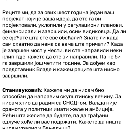
Реците ми, да за ових шест година један ваш
пројекат који је ваша идеја, да сте га ви
пројектовали, уклопили у регулациони планови,
финансирали и завршили, осим видиковца. Да ли
се сјећате шта сте све обећали? Знате ли када
сам схватио да нема са вама шта причати? Када
је завршен мост у Чести, ви сте направили неки
клип гдје кажете да сте ви направили. Па не би
га завршили још четити године. Ја дођем као
представник Владе и кажем реците шта нисмо
завршили.
Станивуковић
: Кажете ми да нисам био
способан да направим скупштинску већину. Ја
нисам хтио да радим са СНСД-ом. Ваљда није
срамота у политици имати жеље и амбиције.
Рећи шта желите да будете, па да грађани
одлуче хоће ли вас подржати. Кажете да ништа
нисам урадио у Бањалуци?