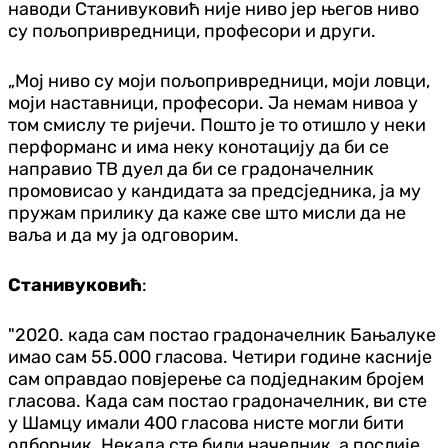
наводи Станивуковић није ниво јер његов ниво
су пољопривредници, професори и други.
„Мој ниво су моји пољопривредници, моји ловци,
моји наставници, професори. Ја немам нивоа у
том смислу те ријечи. Пошто је то отишло у неки
перформанс и има неку конотацију да би се
направио ТВ дуел да би се градоначелник
промовисао у кандидата за предсједника, ја му
пружам прилику да каже све што мисли да не
ваља и да му ја одговорим.
Станивуковић
:
"2020. када сам постао градоначелник Бањалуке
имао сам 55.000 гласова. Четири године касније
сам оправдао повјерење са подједнаким бројем
гласова. Када сам постао градоначелник, ви сте
у Шамцу имали 400 гласова нисте могли бити
одборник. Некада сте били начелник, а послије