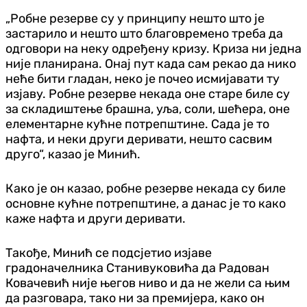
„Робне резерве су у принципу нешто што је
застарило и нешто што благовремено треба да
одговори на неку одређену кризу. Криза ни једна
није планирана. Онај пут када сам рекао да нико
неће бити гладан, неко је почео исмијавати ту
изјаву. Робне резерве некада оне старе биле су
за складиштење брашна, уља, соли, шећера, оне
елементарне кућне потрепштине. Сада је то
нафта, и неки други деривати, нешто сасвим
друго“, казао је Минић.
Како је он казао, робне резерве некада су биле
основне кућне потрепштине, а данас је то како
каже нафта и други деривати.
Такође, Минић се подсјетио изјаве
градоначелника Станивуковића да Радован
Ковачевић није његов ниво и да не жели са њим
да разговара, тако ни за премијера, како он