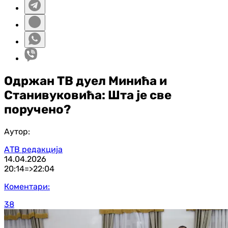
Одржан ТВ дуел Минића и
Станивуковића: Шта је све
поручено?
Аутор:
АТВ редакција
14.04.2026
20:14=>
22:04
Коментари:
38