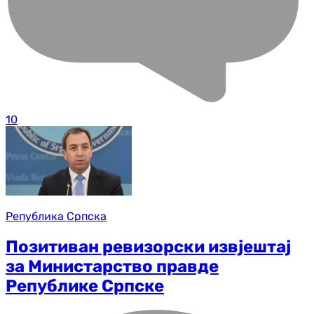
10
Република Српска
Позитиван ревизорски извјештај
за Министарство правде
Републике Српске