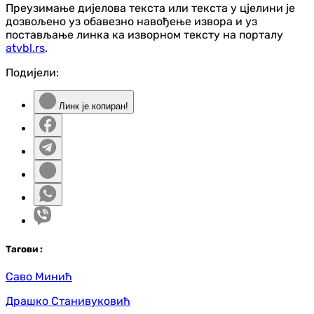
Преузимање дијелова текста или текста у цјелини је
дозвољено уз обавезно навођење извора и уз
постављање линка ка изворном тексту на порталу
atvbl.rs
.
Подијели:
Линк је копиран!
Таг
ови
:
Саво Минић
Драшко Станивуковић