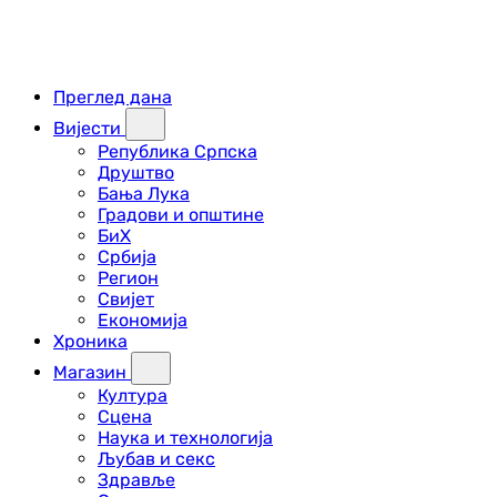
Преглед дана
Вијести
Република Српска
Друштво
Бања Лука
Градови и општине
БиХ
Србија
Регион
Свијет
Економија
Хроника
Магазин
Култура
Сцена
Наука и технологија
Љубав и секс
Здравље