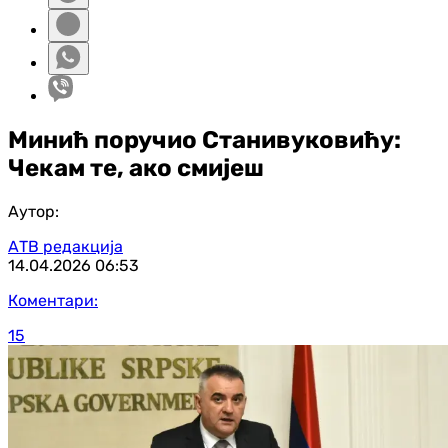
Минић поручио Станивуковићу:
Чекам те, ако смијеш
Аутор:
АТВ редакција
14.04.2026
06:53
Коментари:
15