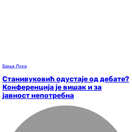
Бања Лука
Станивуковић одустаје од дебате?
Конференција је вишак и за
јавност непотребна