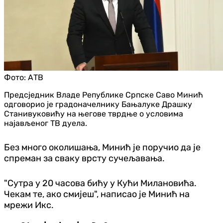
Фото:
АТВ
Предсједник Владе Републике Српске Саво Минић
одговорио је градоначелнику Бањалуке Драшку
Станивуковићу на његове тврдње о условима
најављеног ТВ дуела.
Без много околишања, Минић је поручио да је
спреман за сваку врсту сучељавања.
"Сутра у 20 часова бићу у Кући Милановића.
Чекам те, ако смијеш", написао је Минић на
мрежи Икс.