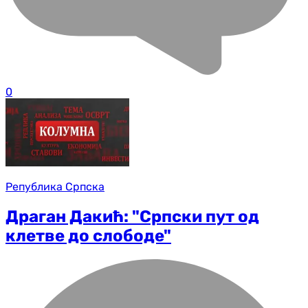
0
Република Српска
Драган Дакић: "Српски пут од
клетве до слободе"