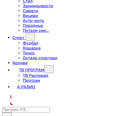
Стил
Занимљивости
Савјети
Вицеви
Ауто-мото
Породица
Питали смо...
Спорт
Фудбал
Кошарка
Тенис
Остали спортови
Архива
ТВ ПРОГРАМ
ТВ Распоред
Програм
А РАДИО
L