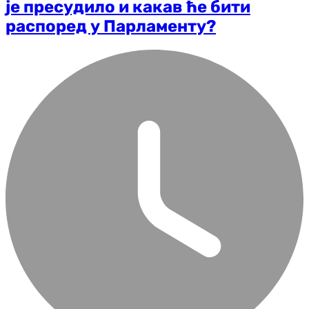
је пресудило и какав ће бити
распоред у Парламенту?