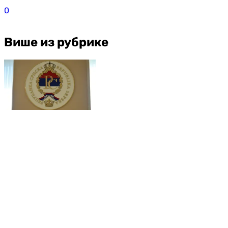
0
Више из рубрике