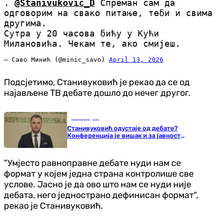
.
@Stanivukovic_D
Спреман сам да
одговорим на свако питање, теби и свима
другима.
Сутра у 20 часова бићу у Кући
Милановића. Чекам те, ако смијеш.
— Саво Минић (@minic_savo)
April 13, 2026
Подсјетимо, Станивуковић је рекао да се од
најављене ТВ дебате дошло до нечег другог.
Бања Лука
Станивуковић одустаје од дебате?
Конференција је вишак и за јавност
непотребна
"Умјесто равноправне дебате нуди нам се
формат у којем једна страна контролише све
услове. Јасно је да ово што нам се нуди није
дебата, него једнострано дефинисан формат",
рекао је Станивуковић.