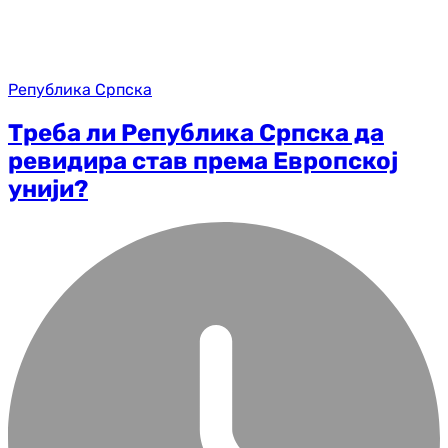
Република Српска
Треба ли Република Српска да
ревидира став према Европској
унији?