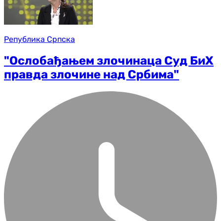
Република Српска
"Ослобађањем злочинаца Суд БиХ
правда злочине над Србима"