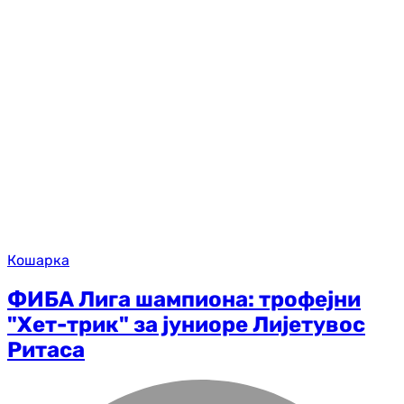
Кошарка
ФИБА Лига шампиона: трофејни
"Хет-трик" за јуниоре Лијетувос
Ритаса