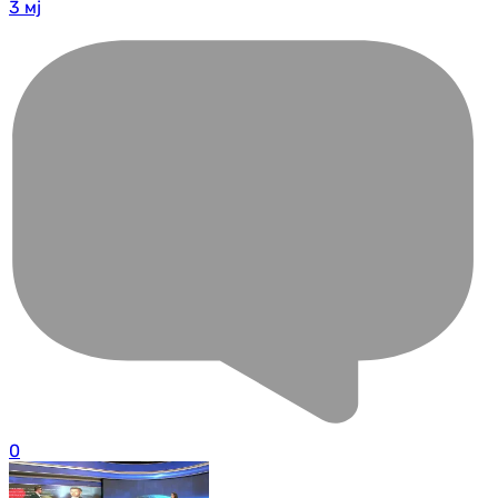
3 мј
0