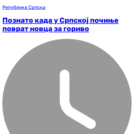
Република Српска
Познато када у Српској почиње
поврат новца за гориво