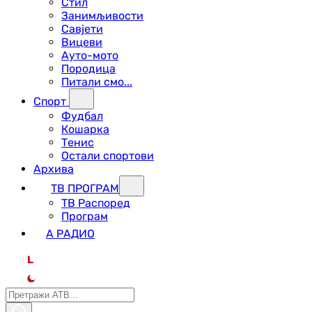
Стил
Занимљивости
Савјети
Вицеви
Ауто-мото
Породица
Питали смо...
Спорт
Фудбал
Кошарка
Тенис
Остали спортови
Архива
ТВ ПРОГРАМ
ТВ Распоред
Програм
А РАДИО
L