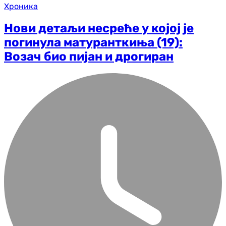
Хроника
Нови детаљи несреће у којој је
погинула матуранткиња (19):
Возач био пијан и дрогиран