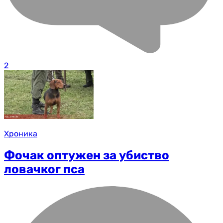
2
Хроника
Фочак оптужен за убиство
ловачког пса