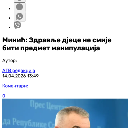
Минић: Здравље дјеце не смије
бити предмет манипулација
Аутор:
АТВ редакција
14.04.2026
13:49
Коментари:
0