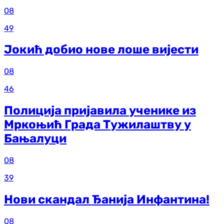
08
49
Јокић добио нове лоше вијести
08
46
Полиција пријавила ученике из
Мркоњић Града Тужилаштву у
Бањалуци
08
39
Нови скандал Ђанија Инфантина!
08