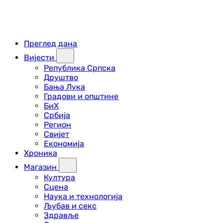
Преглед дана
Вијести
Република Српска
Друштво
Бања Лука
Градови и општине
БиХ
Србија
Регион
Свијет
Економија
Хроника
Магазин
Култура
Сцена
Наука и технологија
Љубав и секс
Здравље