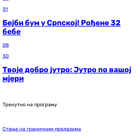
31
Бејби бум у Српској! Рођене 32
бебе
08
30
Твоје добро јутро: Јутро по вашој
мјери
Тренутно на програму
Стање на граничним прелазима