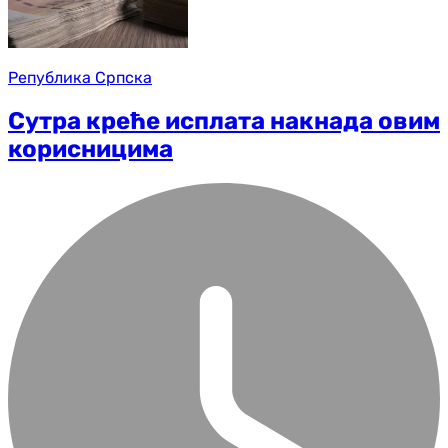
Република Српска
Сутра креће исплата накнада овим
корисницима