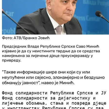
Фото:
АТВ/Бранко Јовић
Предсједник Владе Републике Српске Саво Минић
изјавио је да су неистините тврдње да се средства
намијењена за лијечење дјеце преусмјеравају у
привреду.
"Такве информације шире они који су или
неупућени или свјесно, злонамјерно и бездушно
обмањују јавност", навео је Минић.
Фонд солидарности Републике Српске и ЈУ
Фонд солидарности за дијагностику и
лијечење обољења, стања и повреда дјеце
у иностранству Републике Српске су два