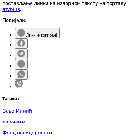
постављање линка ка изворном тексту на порталу
atvbl.rs
.
Подијели:
Линк је копиран!
Таг
ови
:
Саво Минић
лијечење
Фонд солидарности