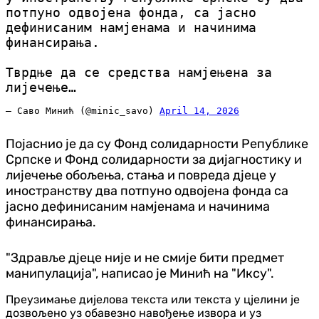
потпуно одвојена фонда, са јасно
дефинисаним намјенама и начинима
финансирања.
Тврдње да се средства намјењена за
лијечење…
— Саво Минић (@minic_savo)
April 14, 2026
Појаснио је да су Фонд солидарности Републике
Српске и Фонд солидарности за дијагностику и
лијечење обољења, стања и повреда дјеце у
иностранству два потпуно одвојена фонда са
јасно дефинисаним намјенама и начинима
финансирања.
"Здравље дјеце није и не смије бити предмет
манипулација", написао је Минић на "Иксу".
Преузимање дијелова текста или текста у цјелини је
дозвољено уз обавезно навођење извора и уз