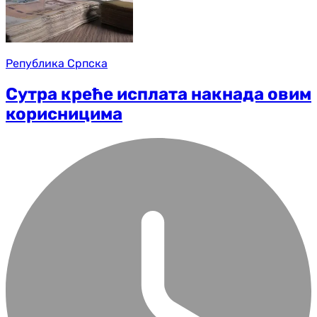
Република Српска
Сутра креће исплата накнада овим
корисницима