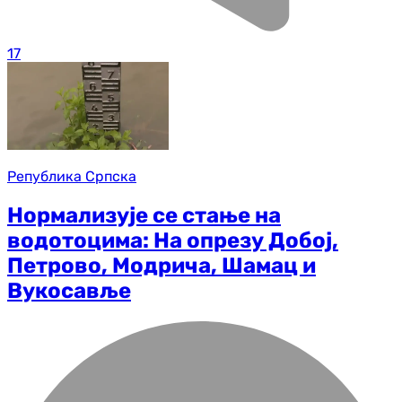
17
Република Српска
Нормализује се стање на
водотоцима: На опрезу Добој,
Петрово, Модрича, Шамац и
Вукосавље