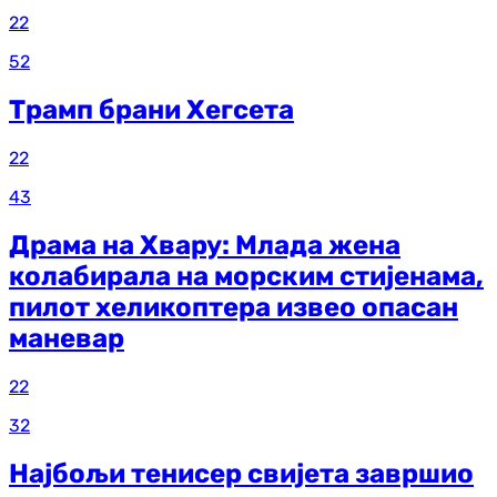
22
52
Трамп брани Хегсета
22
43
Драма на Хвару: Млада жена
колабирала на морским стијенама,
пилот хеликоптера извео опасан
маневар
22
32
Најбољи тенисер свијета завршио