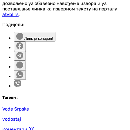
дозвољено уз обавезно навођење извора и уз
постављање линка ка изворном тексту на порталу
atvbl.rs
.
Подијели:
Линк је копиран!
Таг
ови
:
Vode Srpske
vodostaj
Коментари
(0)