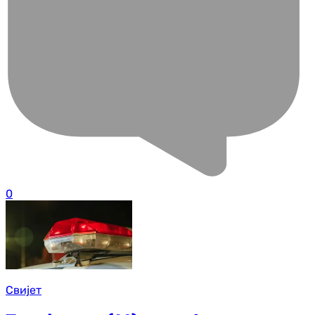
0
Свијет