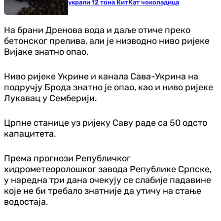
украли 12 тона КитКат чоколадица
На брани Дренова вода и даље отиче преко
бетонског прелива, али је низводно ниво ријеке
Вијаке знатно опао.
Ниво ријеке Укрине и канала Сава-Укрина на
подручју Брода знатно је опао, као и ниво ријеке
Лукавац у Семберији.
Црпне станице уз ријеку Саву раде са 50 одсто
капацитета.
Према прогнози Републичког
хидрометеоролошког завода Републике Српске,
у наредна три дана очекују се слабије падавине
које не би требало знатније да утичу на стање
водостаја.