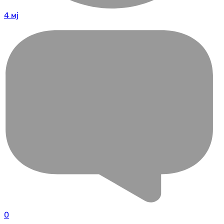
4 мј
0