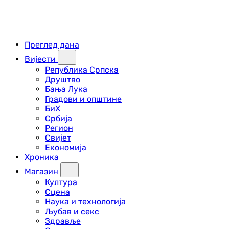
Преглед дана
Вијести
Република Српска
Друштво
Бања Лука
Градови и општине
БиХ
Србија
Регион
Свијет
Економија
Хроника
Магазин
Култура
Сцена
Наука и технологија
Љубав и секс
Здравље