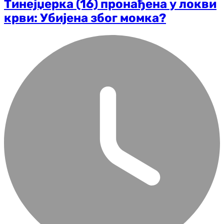
Тинејџерка (16) пронађена у локви
крви: Убијена због момка?