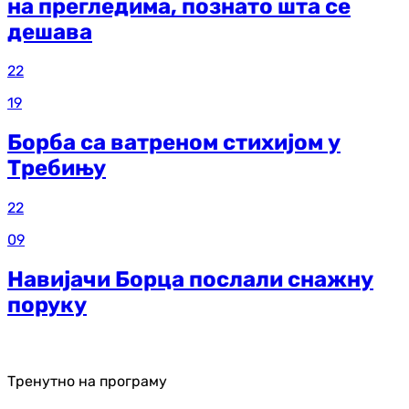
на прегледима, познато шта се
дешава
22
19
Борба са ватреном стихијом у
Требињу
22
09
Навијачи Борца послали снажну
поруку
Тренутно на програму