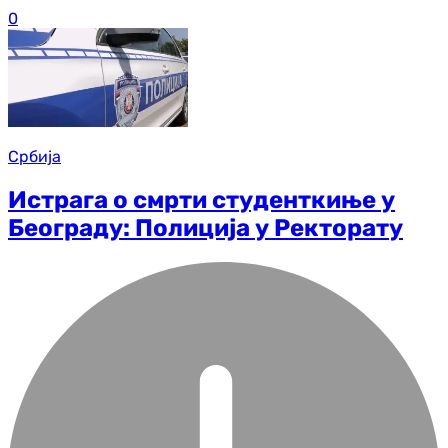
0
Србија
Истрага о смрти студенткиње у
Београду: Полиција у Ректорату