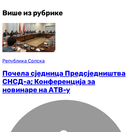
Више из рубрике
Република Српска
Почела сједница Предсједништва
СНСД-а; Конференција за
новинаре на АТВ-у