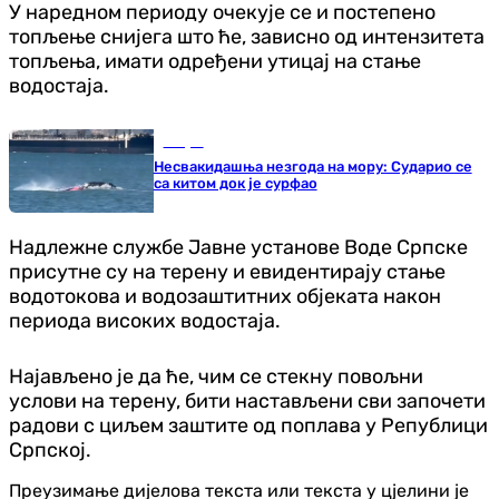
У наредном периоду очекује се и постепено
топљење снијега што ће, зависно од интензитета
топљења, имати одређени утицај на стање
водостаја.
Свијет
Несвакидашња незгода на мору: Сударио се
са китом док је сурфао
Надлежне службе Јавне установе Воде Српске
присутне су на терену и евидентирају стање
водотокова и водозаштитних објеката након
периода високих водостаја.
Најављено је да ће, чим се стекну повољни
услови на терену, бити настављени сви започети
радови с циљем заштите од поплава у Републици
Српској.
Преузимање дијелова текста или текста у цјелини је