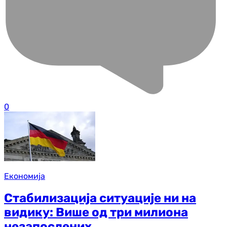
0
Економија
Стабилизација ситуације ни на
видику: Више од три милиона
незапослених