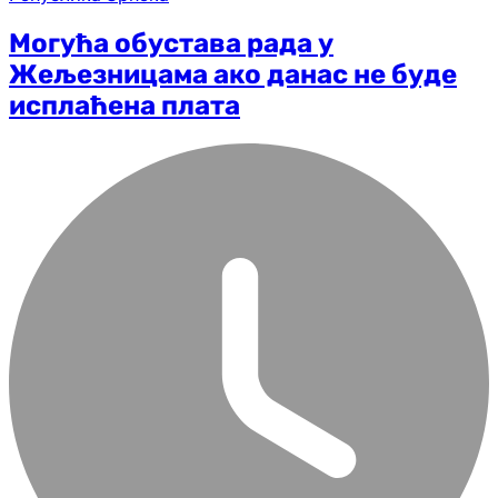
Могућа обустава рада у
Жељезницама ако данас не буде
исплаћена плата