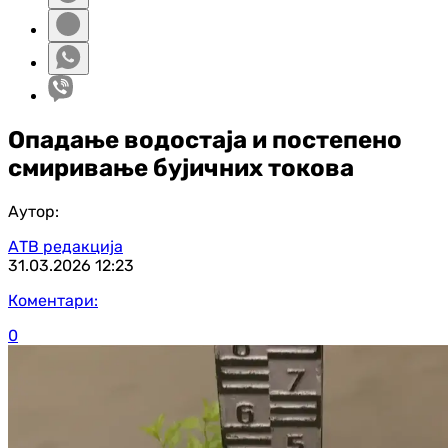
Опадање водостаја и постепено
смиривање бујичних токова
Аутор:
АТВ редакција
31.03.2026
12:23
Коментари:
0