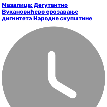
Мазалица: Дегутантно
Вукановићево срозавање
дигнитета Народне скупштине