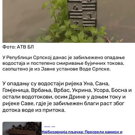
Фото:
АТВ БЛ
У Републици Српској данас је забиљежено опадање
водостаја и постепено смиривање бујичних токова,
саопштено је из Јавне установе Воде Српске.
У опадању су водостаји ријека Уна, Сана,
Гомјеница, Врбања, Врбас, Укрина, Усора, Босна и
остали водотокови, осим Дрине у доњем току и
ријеке Саве, гдје је забиљежен благи раст због
дотока воде из притока.
Свијет
Најбизарнија пљачка: Пресрели камион и