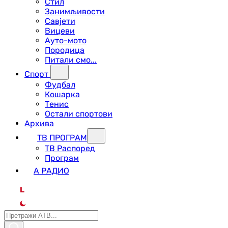
Стил
Занимљивости
Савјети
Вицеви
Ауто-мото
Породица
Питали смо...
Спорт
Фудбал
Кошарка
Тенис
Остали спортови
Архива
ТВ ПРОГРАМ
ТВ Распоред
Програм
А РАДИО
L