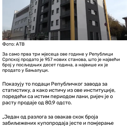
Фото:
АТВ
За само прва три мјесеца ове године у Републици
Српској продато је 957 нових станова, што је највећи
број у посљедњих десет година, а највише их је
продато у Бањалуци.
Показују то подаци Републичког завода за
статистику, а како истичу из ове институције,
поредећи са истим периодом лани, ријеч је о
расту продаје од 80,9 одсто.
„Један од разлога за овакав скок броја
забиљежених купопродаја јесте и помјерање