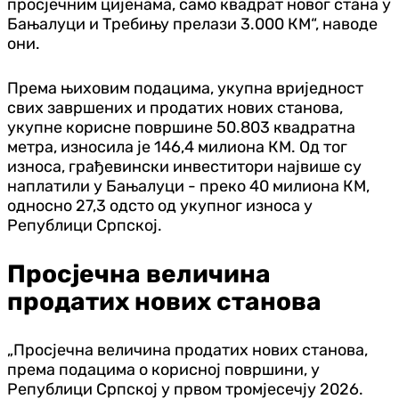
просјечним цијенама, само квадрат новог стана у
Бањалуци и Требињу прелази 3.000 КМ“, наводе
они.
Према њиховим подацима, укупна вриједност
свих завршених и продатих нових станова,
укупне корисне површине 50.803 квадратна
метра, износила је 146,4 милиона КМ. Од тог
износа, грађевински инвеститори највише су
наплатили у Бањалуци - преко 40 милиона КМ,
односно 27,3 одсто од укупног износа у
Републици Српској.
Просјечна величина
продатих нових станова
„Просјечна величина продатих нових станова,
према подацима о корисној површини, у
Републици Српској у првом тромјесечју 2026.