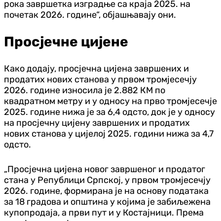
рока завршетка изградње са краја 2025. на
почетак 2026. године“, објашњавају они.
Просјечне цијене
Како додају, просјечна цијена завршених и
продатих нових станова у првом тромјесечју
2026. године износила је 2.882 КМ по
квадратном метру и у односу на прво тромјесечје
2025. године нижа је за 6,4 одсто, док је у односу
на просјечну цијену завршених и продатих
нових станова у цијелој 2025. години нижа за 4,7
одсто.
„Просјечна цијена новог завршеног и продатог
стана у Републици Српској, у првом тромјесечју
2026. године, формирана је на основу података
за 18 градова и општина у којима је забиљежена
купопродаја, а први пут и у Костајници. Према