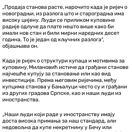
„Продаја станова расте, нарочито када је ријеч о
новоградњи, из разлога што и староградња има
високу цијену. Људи се приликом куповине
радије одлуче да плате нешто више како би
имали нов стан и били мирни наредних десет
година. То је један од кључних разлога“,
објашњава он.
Када је ријеч о структури купаца и мотивима за
куповину, Милановић истиче да грађани станове
најчешће купују за становање или као вид
инвестиције. Према његовим ријечима, међу
купцима станова у Бањалуци често су и грађани
из других градова Српске, као и наши људи из
иностранства.
„Наши људи који раде у иностранству имају
доста висока примања за наш стандард, али
недовољна да купе некретнину у Бечу или