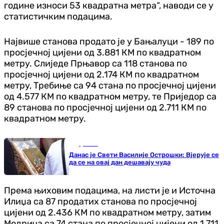
године износи 53 квадратна метра“, наводи се у
статистичким подацима.
Највише станова продато је у Бањалуци - 189 по
просјечној цијени од 3.881 КМ по квадратном
метру. Слиједе Прњавор са 118 станова по
просјечној цијени од 2.174 КМ по квадратном
метру, Требиње са 94 стана по просјечној цијени
од 4.577 КМ по квадратном метру, те Приједор са
89 станова по просјечној цијени од 2.711 КМ по
квадратном метру.
Друштво
Данас је Свети Василије Острошки: Вјерује се
да се на овај дан дешавају чуда
Према њиховим подацима, на листи је и Источна
Илиџа са 87 продатих станова по просјечној
цијени од 2.436 КМ по квадратном метру, затим
Модрича са 74 стана по просјечној цијени од 1.711