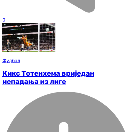
0
Фудбал
Кикс Тотенхема вриједан
испадања из лиге