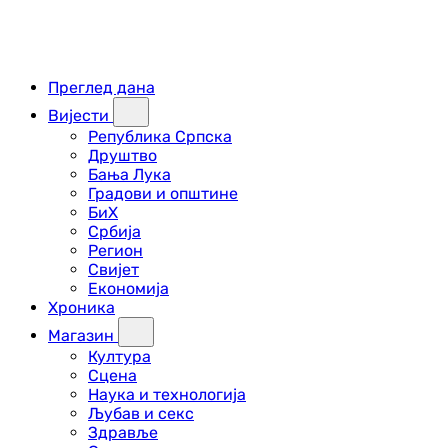
Преглед дана
Вијести
Република Српска
Друштво
Бања Лука
Градови и општине
БиХ
Србија
Регион
Свијет
Економија
Хроника
Магазин
Култура
Сцена
Наука и технологија
Љубав и секс
Здравље