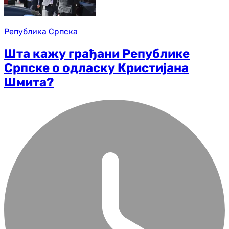
Република Српска
Шта кажу грађани Републике
Српске о одласку Кристијана
Шмита?