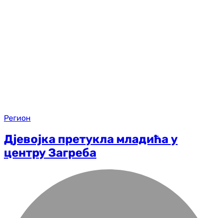
Регион
Дјевојка претукла младића у
центру Загреба