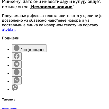
Минхену. Зато они инвестирају и купују овдје“,
истиче он за „
Независне новине
“.
Преузимање дијелова текста или текста у цјелини је
дозвољено уз обавезно навођење извора и уз
постављање линка ка изворном тексту на порталу
atvbl.rs
.
Подијели:
Линк је копиран!
Таг
ови
:
станови