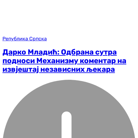
Република Српска
Дарко Младић: Одбрана сутра
подноси Механизму коментар на
извјештај независних љекара