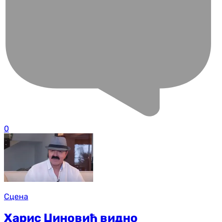
0
Сцена
Харис Џиновић видно