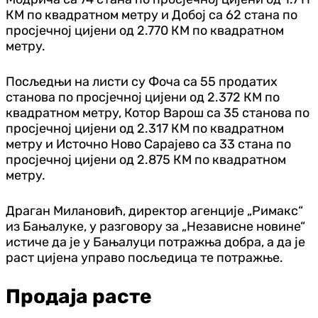
КМ по квадратном метру и Добој са 62 стана по
просјечној цијени од 2.770 КМ по квадратном
метру.
Посљедњи на листи су Фоча са 55 продатих
станова по просјечној цијени од 2.372 КМ по
квадратном метру, Котор Варош са 35 станова по
просјечној цијени од 2.317 КМ по квадратном
метру и Источно Ново Сарајево са 33 стана по
просјечној цијени од 2.875 КМ по квадратном
метру.
Драган Милановић, директор агенције „Римакс“
из Бањалуке, у разговору за „Независне новине“
истиче да је у Бањалуци потражња добра, а да је
раст цијена управо посљедица те потражње.
Продаја расте