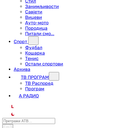
Стил
Занимљивости
Савјети
Вицеви
Ауто-мото
Породица
Питали смо...
Спорт
Фудбал
Кошарка
Тенис
Остали спортови
Архива
ТВ ПРОГРАМ
ТВ Распоред
Програм
А РАДИО
L