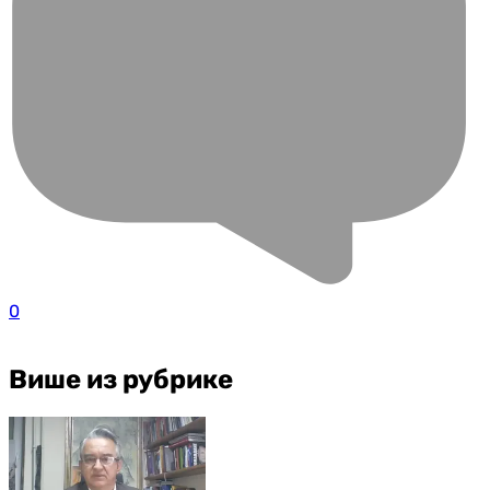
0
Више из рубрике