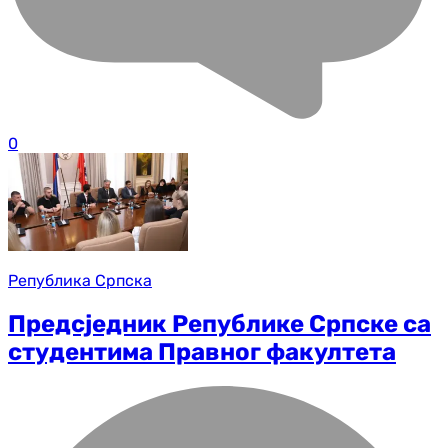
0
Република Српска
Предсједник Републике Српске са
студентима Правног факултета