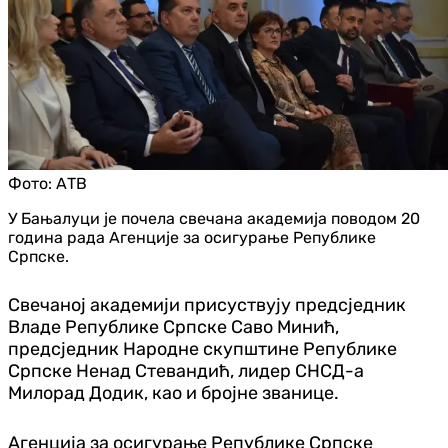
Фото:
АТВ
У Бањалуци је почела свечана академија поводом 20
година рада Агенције за осигурање Републике
Српске.
Свечаној академији присуствују предсједник
Владе Републике Српске Саво Минић,
предсједник Народне скупштине Републике
Српске Ненад Стевандић, лидер СНСД-а
Милорад Додик, као и бројне званице.
Агенција за осигурање Републике Српске