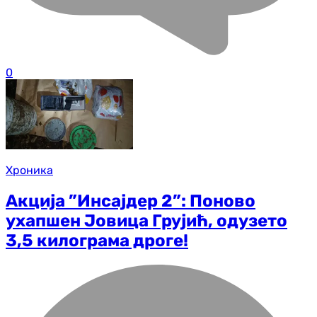
0
Хроника
Акција ”Инсајдер 2”: Поново
ухапшен Јовица Грујић, одузето
3,5 килограма дроге!