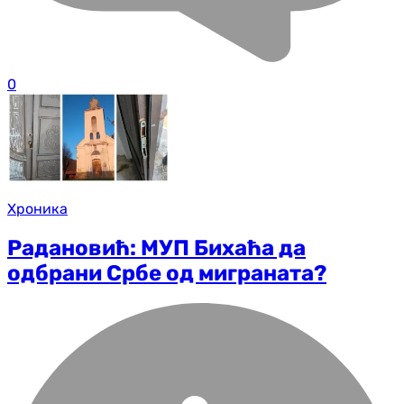
0
Хроника
Радановић: МУП Бихаћа да
одбрани Србе од миграната?