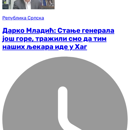
Република Српска
Дарко Младић: Стање генерала
још горе, тражили смо да тим
наших љекара иде у Хаг