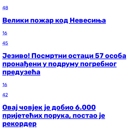
48
Велики пожар код Невесиња
16
45
Језиво! Посмртни остаци 57 особа
пронађени у подруму погребног
предузећа
16
42
Овај човјек је добио 6.000
пријетећих порука, постао је
рекордер