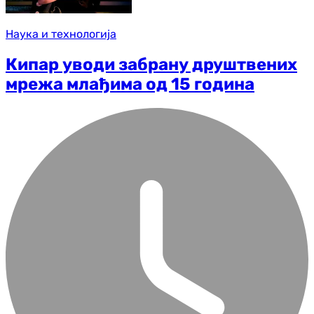
Наука и технологија
Кипар уводи забрану друштвених
мрежа млађима од 15 година