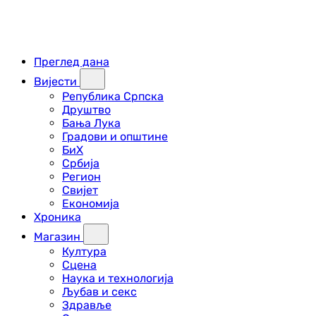
Преглед дана
Вијести
Република Српска
Друштво
Бања Лука
Градови и општине
БиХ
Србија
Регион
Свијет
Економија
Хроника
Магазин
Култура
Сцена
Наука и технологија
Љубав и секс
Здравље