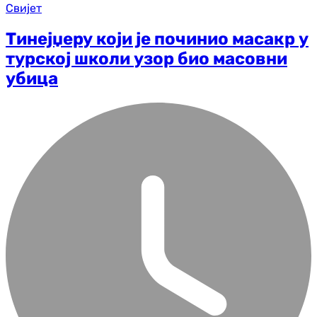
Свијет
Тинејџеру који је починио масакр у
турској школи узор био масовни
убица