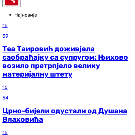
Најновије
16
59
Теа Таировић доживјела
саобраћајку са супругом: Њихово
возило претрпјело велику
материјалну штету
16
54
Црно-бијели одустали од Душана
Влаховића
16