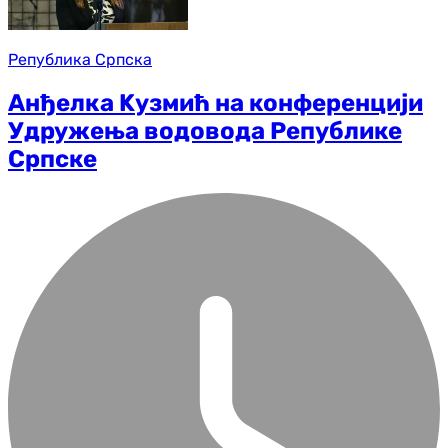
Република Српска
Анђелка Kузмић на конференцији
Удружења водовода Републике
Српске