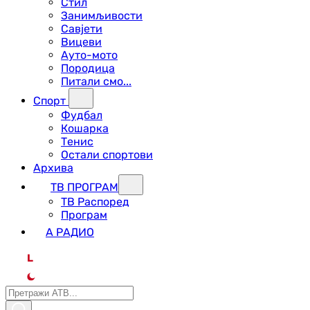
Стил
Занимљивости
Савјети
Вицеви
Ауто-мото
Породица
Питали смо...
Спорт
Фудбал
Кошарка
Тенис
Остали спортови
Архива
ТВ ПРОГРАМ
ТВ Распоред
Програм
А РАДИО
L