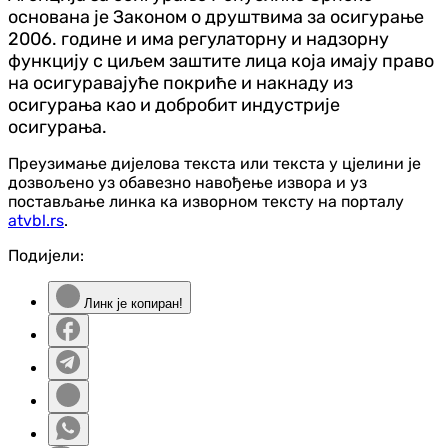
основана је Законом о друштвима за осигурање
2006. године и има регулаторну и надзорну
функцију с циљем заштите лица која имају право
на осигуравајуће покриће и накнаду из
осигурања као и добробит индустрије
осигурања.
Преузимање дијелова текста или текста у цјелини је
дозвољено уз обавезно навођење извора и уз
постављање линка ка изворном тексту на порталу
atvbl.rs
.
Подијели:
Линк је копиран!