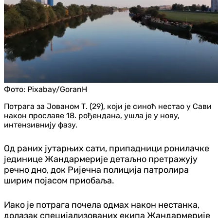
Фото:
Pixabay/GoranH
Потрага за Јованом Т. (29), који је синоћ нестао у Сави
након прославе 18. рођендана, ушла је у нову,
интензивнију фазу.
Од раних јутарњих сати, припадници ронилачке
јединице Жандармерије детаљно претражују
речно дно, док Ријечна полиција патролира
ширим појасом приобаља.
Иако је потрага почела одмах након нестанка,
долазак специјализованих екипа Жандармерије