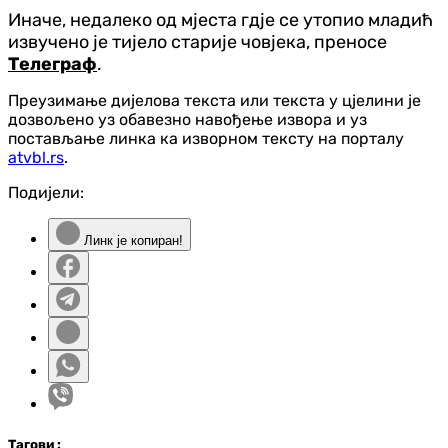
Иначе, недалеко од мјеста гдје се утопио младић
извучено је тијело старије човјека, преносе
Телеграф
.
Преузимање дијелова текста или текста у цјелини је
дозвољено уз обавезно навођење извора и уз
постављање линка ка изворном тексту на порталу
atvbl.rs
.
Подијели:
Линк је копиран!
Таг
ови
: