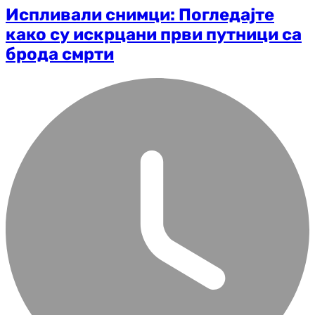
Испливали снимци: Погледајте
како су искрцани први путници са
брода смрти