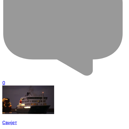
0
Свијет