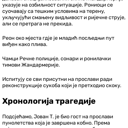
указује на озбиљност ситуације. Рониоци се
суочавају са тешким условима на терену,
укључујући смањену видљивост и ријечне струје,
али се претрага не прекида.
Реон око мјеста гдје је младић посљедњи пут
виђен како плива.
Чамци Речне полиције, сонари и ронилачки
тимови Жандармерије.
Испитују се сви присутни на прослави ради
реконструкције сукоба који је претходио скоку.
Хронологија трагедије
Подсјећамо, Јован Т. је био гост на прослави
пунолетства која је завршена кобно. Према