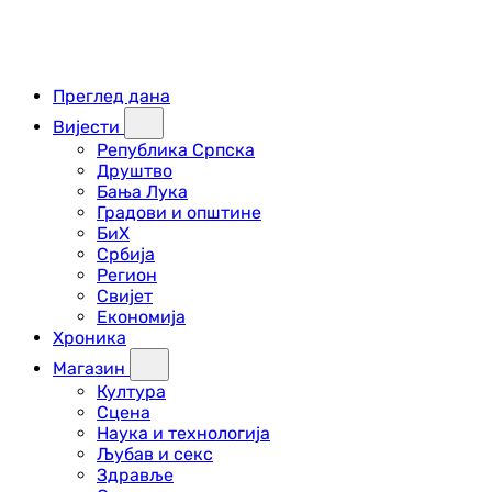
Преглед дана
Вијести
Република Српска
Друштво
Бања Лука
Градови и општине
БиХ
Србија
Регион
Свијет
Економија
Хроника
Магазин
Култура
Сцена
Наука и технологија
Љубав и секс
Здравље