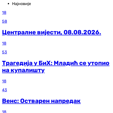
Најновије
18
58
Централне вијести, 08.08.2026.
18
53
Трагедија у БиХ: Младић се утопио
на купалишту
18
43
Венс: Остварен напредак
18