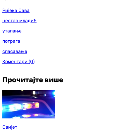
Ријека Сава
нестао младић
утапање
потрага
спасавање
Коментари
(0)
Прочитајте више
Свијет