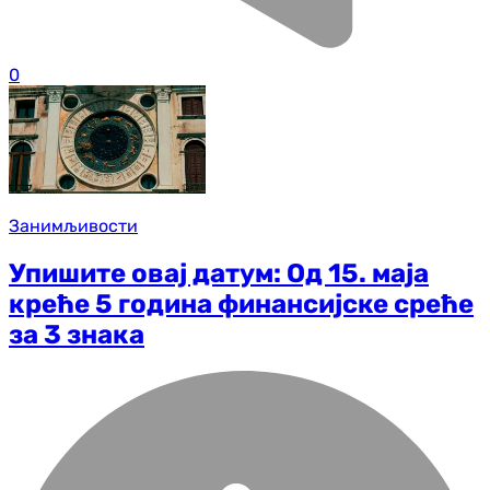
0
Занимљивости
Упишите овај датум: Од 15. маја
креће 5 година финансијске среће
за 3 знака