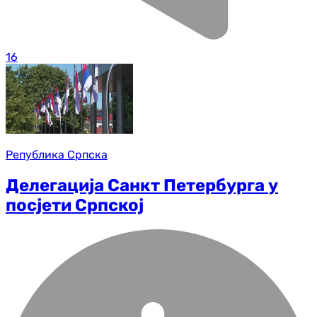
16
Република Српска
Делегација Санкт Петербурга у
посјети Српској