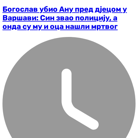
Богослав убио Ану пред дјецом у
Варшави: Син звао полицију, а
онда су му и оца нашли мртвог