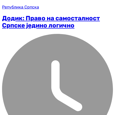
Република Српска
Додик: Право на самосталност
Српске једино логично