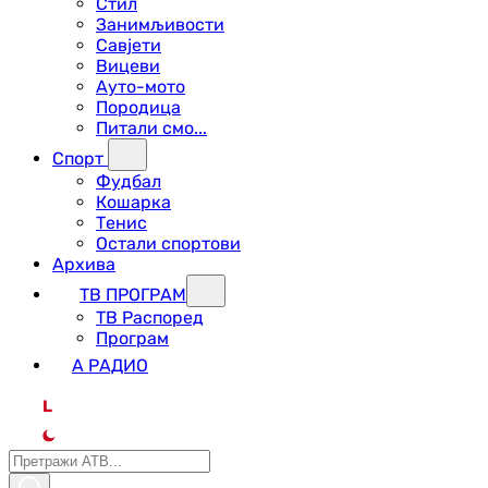
Стил
Занимљивости
Савјети
Вицеви
Ауто-мото
Породица
Питали смо...
Спорт
Фудбал
Кошарка
Тенис
Остали спортови
Архива
ТВ ПРОГРАМ
ТВ Распоред
Програм
А РАДИО
L