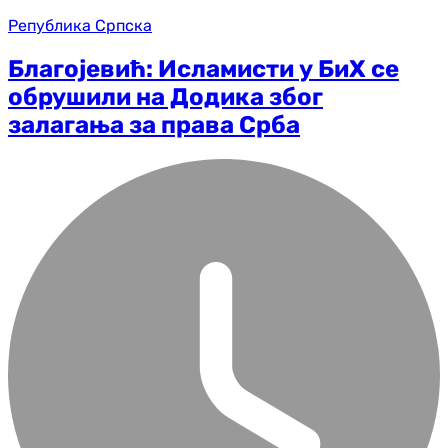
Република Српска
Благојевић: Исламисти у БиХ се
обрушили на Додика због
залагања за права Срба