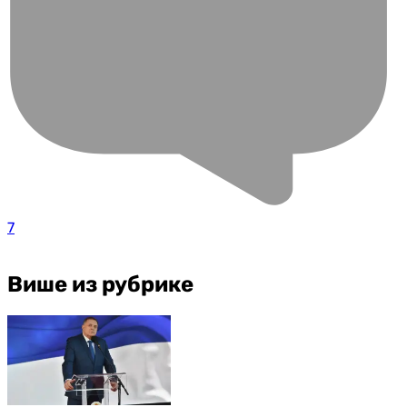
7
Више из рубрике