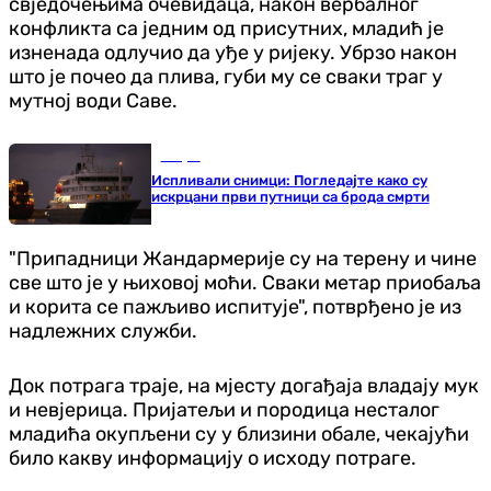
свједочењима очевидаца, након вербалног
конфликта са једним од присутних, младић је
изненада одлучио да уђе у ријеку. Убрзо након
што је почео да плива, губи му се сваки траг у
мутној води Саве.
Свијет
Испливали снимци: Погледајте како су
искрцани први путници са брода смрти
"Припадници Жандармерије су на терену и чине
све што је у њиховој моћи. Сваки метар приобаља
и корита се пажљиво испитује", потврђено је из
надлежних служби.
Док потрага траје, на мјесту догађаја владају мук
и невјерица. Пријатељи и породица несталог
младића окупљени су у близини обале, чекајући
било какву информацију о исходу потраге.