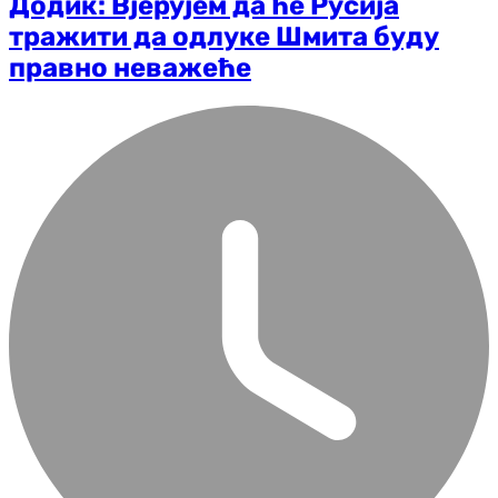
Додик: Вјерујем да ће Русија
тражити да одлуке Шмита буду
правно неважеће