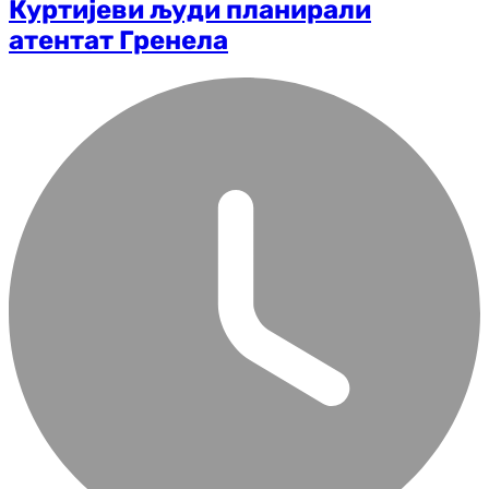
Куртијеви људи планирали
атентат Гренела