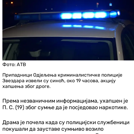
Фото:
АТВ
Припадници Одјељења криминалистичке полиције
Звездара извели су синоћ, око 19 часова, акцију
хапшења због дроге.
Према незваничним информацијама, ухапшен је
П. С. (19) због сумње да је посједовао наркотике.
Драма је почела када су полицијски службеници
покушали да зауставе сумњиво возило