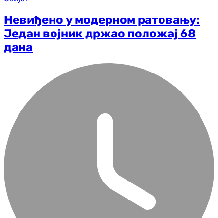
Невиђено у модерном ратовању:
Један војник држао положај 68
дана