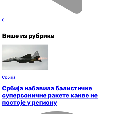
0
Више из рубрике
Србија
Србија набавила балистичке
суперсоничне ракете какве не
постоје у региону