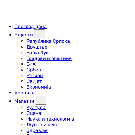
Преглед дана
Вијести
Република Српска
Друштво
Бања Лука
Градови и општине
БиХ
Србија
Регион
Свијет
Економија
Хроника
Магазин
Култура
Сцена
Наука и технологија
Љубав и секс
Здравље