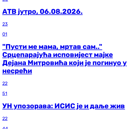
АТВ јутро, 06.08.2026.
23
01
"Пусти ме мама, мртав сам.."
Срцепарајућа исповијест мајке
Дејана Митровића који је погинуо у
несрећи
22
51
УН упозорава: ИСИС је и даље жив
22
44