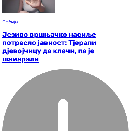
Србија
Језиво вршњачко насиље
потресло јавност: Тјерали
дјевојчицу да клечи, па је
шамарали