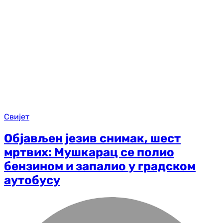
Свијет
Објављен језив снимак, шест
мртвих: Мушкарац се полио
бензином и запалио у градском
аутобусу