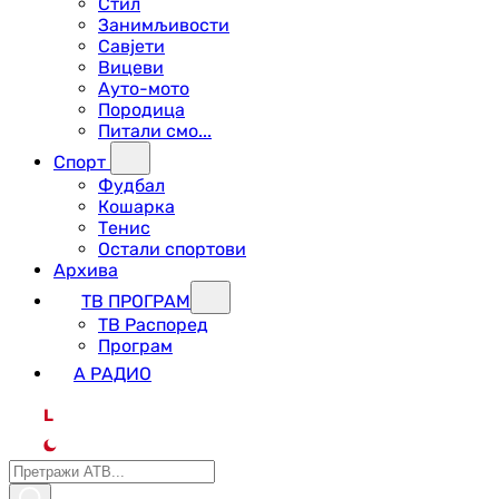
Стил
Занимљивости
Савјети
Вицеви
Ауто-мото
Породица
Питали смо...
Спорт
Фудбал
Кошарка
Тенис
Остали спортови
Архива
ТВ ПРОГРАМ
ТВ Распоред
Програм
А РАДИО
L