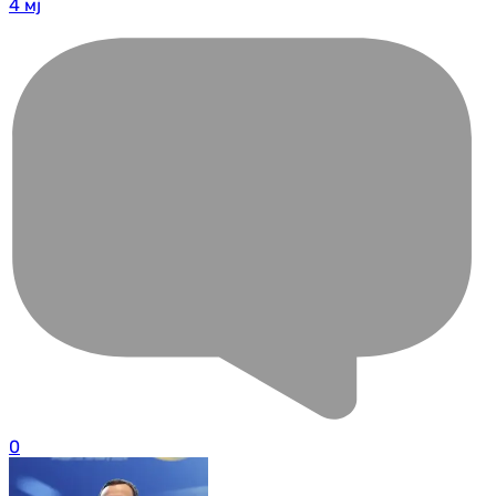
4 мј
0