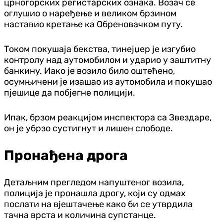
црногорских регистарских ознака. Возач се
оглушио о наређење и великом брзином
наставио кретање ка Обреновачком путу.
Током покушаја бекства, тинејџер је изгубио
контролу над аутомобилом и ударио у заштитну
банкину. Иако је возило било оштећено,
осумњичени је изашао из аутомобила и покушао
пјешице да побјегне полицији.
Ипак, брзом реакцијом инспектора са Звездаре,
он је убрзо сустигнут и лишен слободе.
Пронађена дрога
Детаљним прегледом напуштеног возила,
полиција је пронашла дрогу, који су одмах
послати на вјештачење како би се утврдила
тачна врста и количина супстанце.