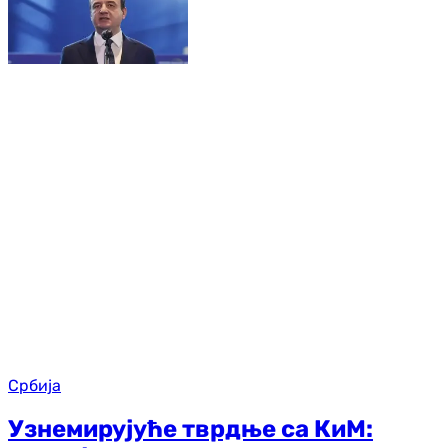
Србија
Узнемирујуће тврдње са КиМ: