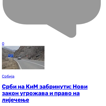
0
Србија
Срби на КиМ забринути: Нови
закон угрожава и право на
лијечење