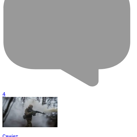
4
Свијет