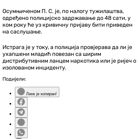
Осумњиченом П. С. је, по налогу тужилаштва,
одређено полицијско задржавање до 48 сати, у
ком року ће уз кривичну пријаву бити приведен
на саслушање.
Истрага је у току, а полиција провјерава да ли је
ухапшени младић повезан са ширим
дистрибутивним ланцем наркотика или је ријеч о
изолованом инциденту.
Подијели:
Линк је копиран!