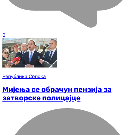
0
Република Српска
Мијења се обрачун пензија за
затворске полицајце