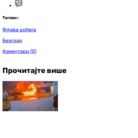
Таг
ови
:
filmska potjera
Београд
Коментари
(0)
Прочитајте више