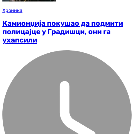
Хроника
Камионџија покушао да подмити
полицајце у Градишци, они га
ухапсили