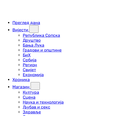
Преглед дана
Вијести
Република Српска
Друштво
Бања Лука
Градови и општине
БиХ
Србија
Регион
Свијет
Економија
Хроника
Магазин
Култура
Сцена
Наука и технологија
Љубав и секс
Здравље