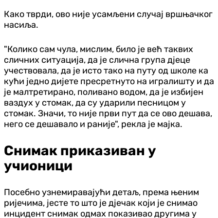
Како тврди, ово није усамљени случај вршњачког
насиља.
"Колико сам чула, мислим, било је већ таквих
сличних ситуација, да је слична група дјеце
учествовала, да је исто тако на путу од школе ка
кући једно дијете пресретнуто на игралишту и да
је малтретирано, поливано водом, да је избијен
ваздух у стомак, да су ударили песницом у
стомак. Значи, то није први пут да се ово дешава,
него се дешавало и раније", рекла је мајка.
Снимак приказиван у
учионици
Посебно узнемиравајући детаљ, према њеним
ријечима, јесте то што је дјечак који је снимао
инцидент снимак одмах показивао другима у