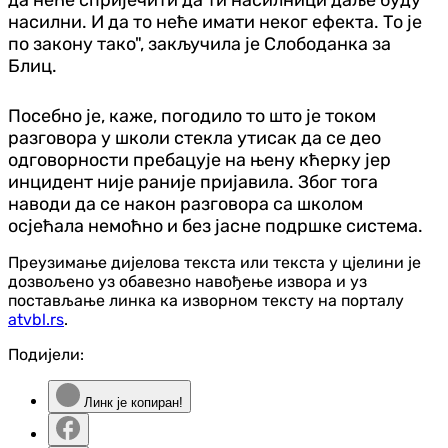
да неће спријечити да ти насилници даље буду
насилни. И да то неће имати неког ефекта. То је
по закону тако", закључила је Слободанка за
Блиц.
Посебно је, каже, погодило то што је током
разговора у школи стекла утисак да се део
одговорности пребацује на њену кћерку јер
инцидент није раније пријавила. Због тога
наводи да се након разговора са школом
осјећала немоћно и без јасне подршке система.
Преузимање дијелова текста или текста у цјелини је
дозвољено уз обавезно навођење извора и уз
постављање линка ка изворном тексту на порталу
atvbl.rs
.
Подијели:
Линк је копиран!