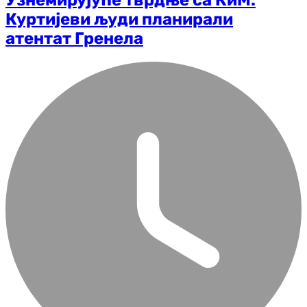
Куртијеви људи планирали
атентат Гренела