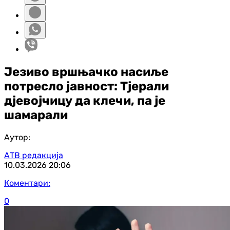
Језиво вршњачко насиље
потресло јавност: Тјерали
дјевојчицу да клечи, па је
шамарали
Аутор:
АТВ редакција
10.03.2026
20:06
Коментари:
0