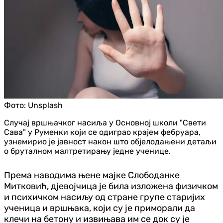
Фото:
Unsplash
Случај вршњачког насиља у Основној школи "Свети
Сава" у Руменки који се одиграо крајем фебруара,
узнемирио је јавност након што објелодањени детаљи
о бруталном малтретирању једне ученице.
Према наводима њене мајке Слободанке
Митковић, дјевојчица је била изложена физичком
и психичком насиљу од стране групе старијих
ученица и вршњака, који су је приморали да
клечи на бетону и извињава им се док су је