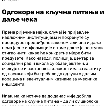
Одговоре на кључна питања и
даље чека
Према ријечима мајке, случај је пријављен
надлежним институцијама и покренуте су
процедуре предвиђене законом, али она и даље
нема јасне информације о томе докле је поступак
стигао нити какве ће конкретне мјере бити
предузете. Како наводи, полиција, центар за
социјални рад и школа су обавијештени, а
очекује се и састанак школског тима за заштиту
од насиља који би требало да одлучи о даљим
корацима и евентуалним казнама за учеснике
инцидента.
Ипак, мајка истиче да до данас није добила
одговоре на кључна питања - да ли су школске