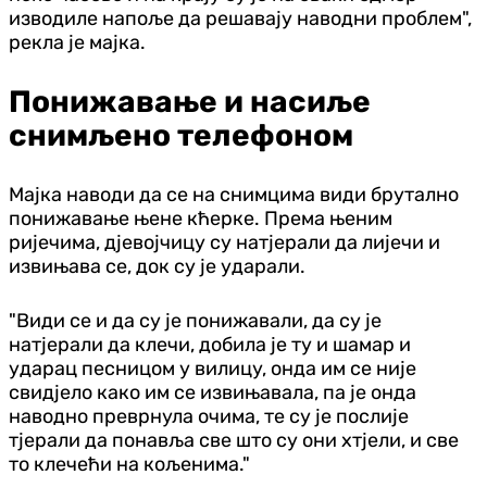
изводиле напоље да решавају наводни проблем",
рекла је мајка.
Понижавање и насиље
снимљено телефоном
Мајка наводи да се на снимцима види брутално
понижавање њене кћерке. Према њеним
ријечима, дјевојчицу су натјерали да лијечи и
извињава се, док су је ударали.
"Види се и да су је понижавали, да су је
натјерали да клечи, добила је ту и шамар и
ударац песницом у вилицу, онда им се није
свидјело како им се извињавала, па је онда
наводно преврнула очима, те су је послије
тјерали да понавља све што су они хтјели, и све
то клечећи на кољенима."