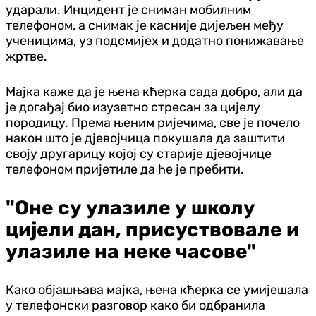
ударали. Инцидент је сниман мобилним
телефоном, а снимак је касније дијељен међу
ученицима, уз подсмијех и додатно понижавање
жртве.
Мајка каже да је њена кћерка сада добро, али да
је догађај био изузетно стресан за цијелу
породицу. Према њеним ријечима, све је почело
након што је дјевојчица покушала да заштити
своју другарицу којој су старије дјевојчице
телефоном пријетиле да ће је пребити.
"Оне су улазиле у школу
цијели дан, присуствовале и
улазиле на неке часове"
Како објашњава мајка, њена кћерка се умијешала
у телефонски разговор како би одбранила