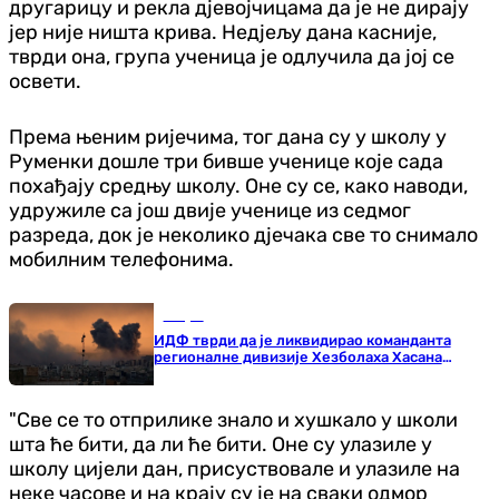
другарицу и рекла дјевојчицама да је не дирају
јер није ништа крива. Недјељу дана касније,
тврди она, група ученица је одлучила да јој се
освети.
Према њеним ријечима, тог дана су у школу у
Руменки дошле три бивше ученице које сада
похађају средњу школу. Оне су се, како наводи,
удружиле са још двије ученице из седмог
разреда, док је неколико дјечака све то снимало
мобилним телефонима.
Свијет
ИДФ тврди да је ликвидирао команданта
регионалне дивизије Хезболаха Хасана
Саламеха
"Све се то отприлике знало и хушкало у школи
шта ће бити, да ли ће бити. Оне су улазиле у
школу цијели дан, присуствовале и улазиле на
неке часове и на крају су је на сваки одмор