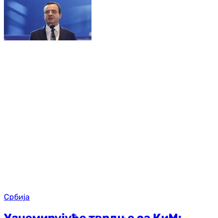
Србија
Узнемирујуће тврдње са КиМ: