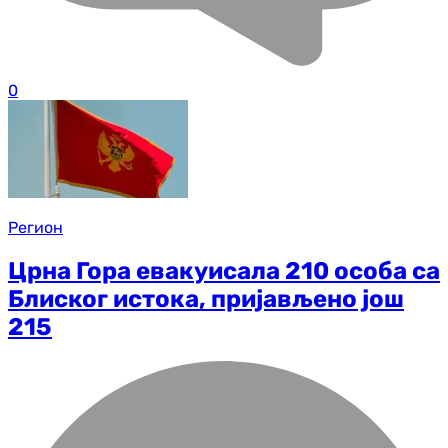
0
Регион
Црна Гора евакуисала 210 особа са
Блиског истока, пријављено још
215