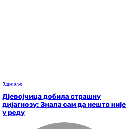
Здравље
Дјевојчица добила страшну
дијагнозу: Знала сам да нешто није
у реду