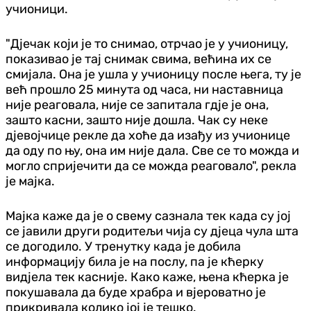
учионици.
"Дјечак који је то снимао, отрчао је у учионицу,
показивао је тај снимак свима, већина их се
смијала. Она је ушла у учионицу после њега, ту је
већ прошло 25 минута од часа, ни наставница
није реаговала, није се запитала гдје је она,
зашто касни, зашто није дошла. Чак су неке
дјевојчице рекле да хоће да изађу из учионице
да оду по њу, она им није дала. Све се то можда и
могло спријечити да се можда реаговало", рекла
је мајка.
Мајка каже да је о свему сазнала тек када су јој
се јавили други родитељи чија су дјеца чула шта
се догодило. У тренутку када је добила
информацију била је на послу, па је кћерку
видјела тек касније. Како каже, њена кћерка је
покушавала да буде храбра и вјероватно је
прикривала колико јој је тешко.