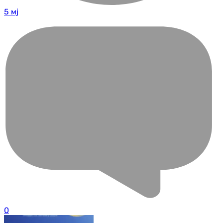
5 мј
0