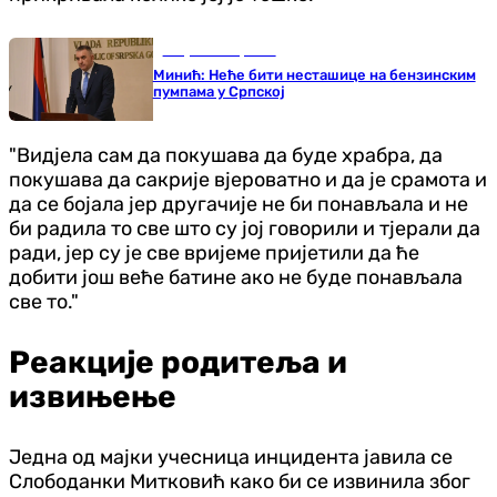
Република Српска
Минић: Неће бити несташице на бензинским
пумпама у Српској
"Видјела сам да покушава да буде храбра, да
покушава да сакрије вјероватно и да је срамота и
да се бојала јер другачије не би понављала и не
би радила то све што су јој говорили и тјерали да
ради, јер су је све вријеме пријетили да ће
добити још веће батине ако не буде понављала
све то."
Реакције родитеља и
извињење
Једна од мајки учесница инцидента јавила се
Слободанки Митковић како би се извинила због