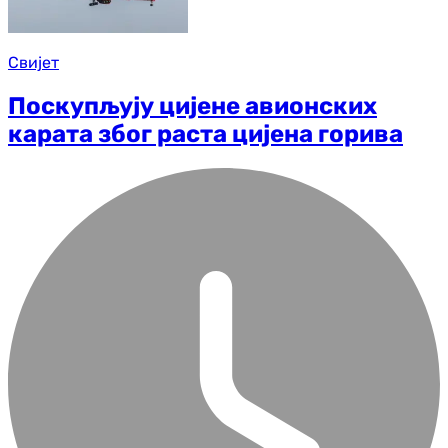
Свијет
Поскупљују цијене авионских
карата због раста цијена горива