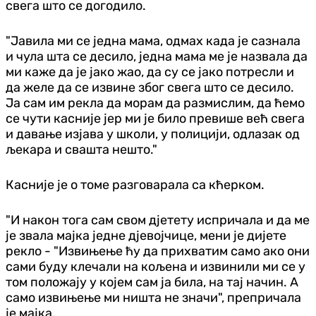
свега што се догодило.
"Јавила ми се једна мама, одмах када је сазнала
и чула шта се десило, једна мама ме је назвала да
ми каже да је јако жао, да су се јако потресли и
да желе да се извине због свега што се десило.
Ја сам им рекла да морам да размислим, да ћемо
се чути касније јер ми је било превише већ свега
и давање изјава у школи, у полицији, одлазак од
љекара и свашта нешто."
Касније је о томе разговарала са кћерком.
"И након тога сам свом дјетету испричала и да ме
је звала мајка једне дјевојчице, мени је дијете
рекло - "Извињење ћу да прихватим само ако они
сами буду клечали на кољена и извинили ми се у
том положају у којем сам ја била, на тај начин. А
само извињење ми ништа не значи", препричала
је мајка.