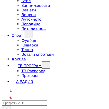
Стил
Занимљивости
Савјети
Вицеви
Ауто-мото
Породица
Питали смо...
Спорт
Фудбал
Кошарка
Тенис
Остали спортови
Архива
ТВ ПРОГРАМ
ТВ Распоред
Програм
А РАДИО
L