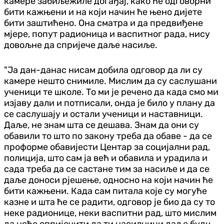
камере забиљежиле догађај, како ће одговорни
бити кажњени и на који начин ће њено дијете
бити заштићено. Она сматра и да предвиђене
мјере, попут радионица и васпитног рада, нису
довољне да спријече даље насиље.
"Ја дан-данас нисам добила одговор да ли су
камере нешто снимиле. Мислим да су саслушани
ученици те школе. То ми је речено да када смо ми
изјаву дали и потписали, онда је било у плану да
се саслушају и остали ученици и наставници.
Даље, не знам шта се дешава. Знам да они су
обавили то што по закону треба да обаве - да се
проформе обавијести Центар за социјални рад,
полиција, што сам ја већ и обавила и урадила и
сада треба да се састане тим за насиље и да се
даље доноси рјешење, односно на који начин ће
бити кажњени. Када сам питала које су могуће
казне и шта ће се радити, одговор је био да су то
неке радионице, неки васпитни рад, што мислим