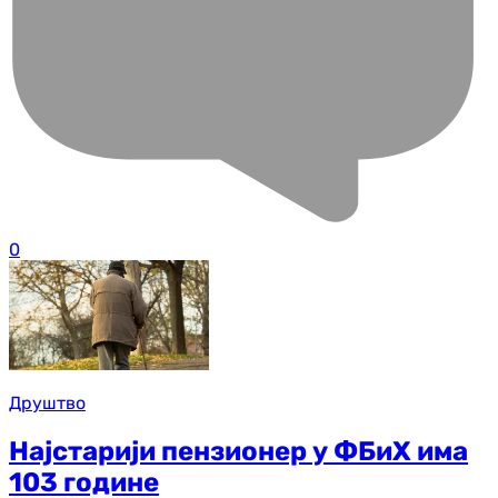
0
Друштво
Најстарији пензионер у ФБиХ има
103 године