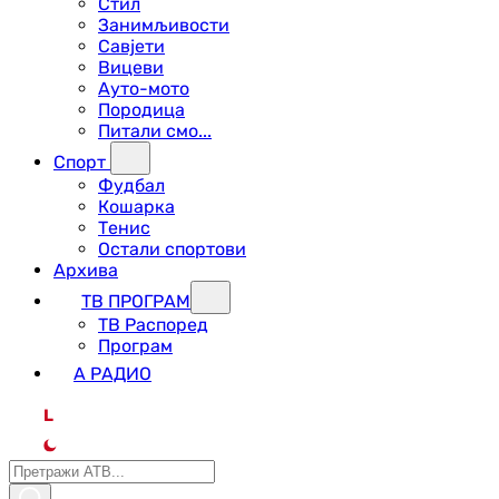
Стил
Занимљивости
Савјети
Вицеви
Ауто-мото
Породица
Питали смо...
Спорт
Фудбал
Кошарка
Тенис
Остали спортови
Архива
ТВ ПРОГРАМ
ТВ Распоред
Програм
А РАДИО
L