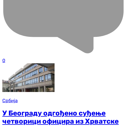
0
Србија
У Београду одгођено суђење
четворици официра из Хрватске