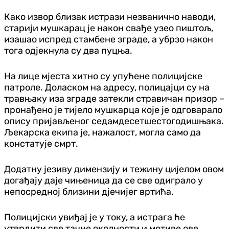
Како извор близак истрази незванично наводи,
старији мушкарац је након свађе узео пиштољ,
изашао испред стамбене зграде, а убрзо након
тога од‌јекнула су два пуцња.
На лице мјеста хитно су упућене полицијске
патроле. Доласком на адресу, полицајци су на
травњаку иза зграде затекли стравичан призор –
пронађено је тијело мушкарца које је одговарало
опису пријављеног седамдесетшестогодишњака.
Љекарска екипа је, нажалост, могла само да
констатује смрт.
Додатну језиву димензију и тежину цијелом овом
догађају даје чињеница да се све одиграло у
непосредној близини д‌јечијег вртића.
Полицијски увиђај је у току, а истрага ће
утврдити све тачне околности и мотиве ове