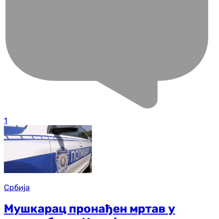
1
Србија
Мушкарац пронађен мртав у