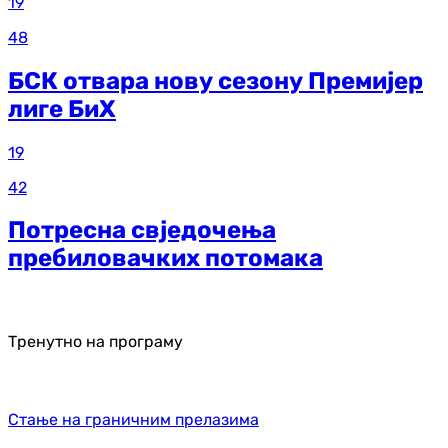
19
48
БСК отвара нову сезону Премијер
лиге БиХ
19
42
Потресна свједочења
пребиловачких потомака
Тренутно на програму
Стање на граничним прелазима