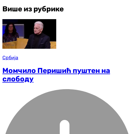
Више из рубрике
Србија
Момчило Перишић пуштен на
слободу