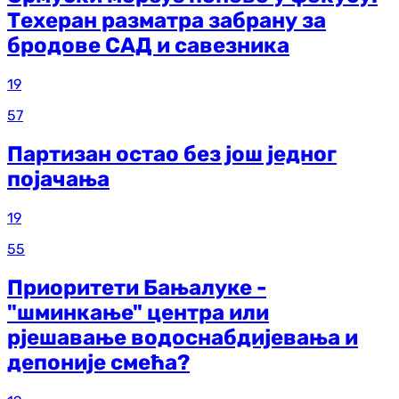
Техеран разматра забрану за
бродове САД и савезника
19
57
Партизан остао без још једног
појачања
19
55
Приоритети Бањалуке -
"шминкање" центра или
рјешавање водоснабдијевања и
депоније смећа?