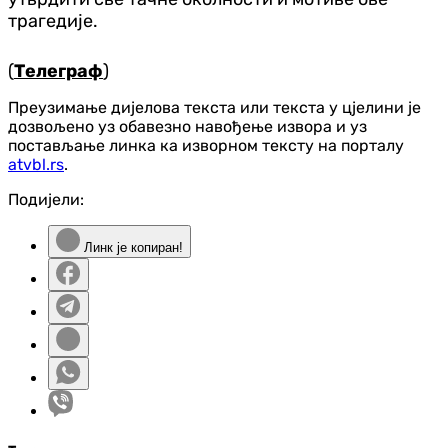
трагедије.
(
Телеграф
)
Преузимање дијелова текста или текста у цјелини је
дозвољено уз обавезно навођење извора и уз
постављање линка ка изворном тексту на порталу
atvbl.rs
.
Подијели:
Линк је копиран!