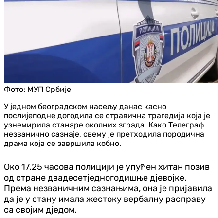
Фото:
МУП Србије
У једном београдском насељу данас касно
послијеподне догодила се стравична трагедија која је
узнемирила станаре околних зграда. Како Телеграф
незванично сазнаје, свему је претходила породична
драма која се завршила кобно.
Око 17.25 часова полицији је упућен хитан позив
од стране двадесетједногодишње д‌јевојке.
Према незваничним сазнањима, она је пријавила
да је у стану имала жестоку вербалну расправу
са својим д‌једом.