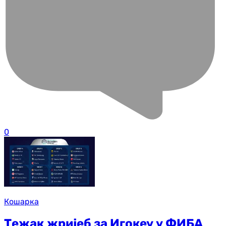
0
Кошарка
Тежак жријеб за Игокеу у ФИБА