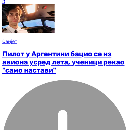
0
Свијет
Пилот у Аргентини бацио се из
авиона усред лета, ученици рекао
"само настави"