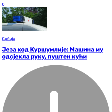
0
Србија
Језа код Куршумлије: Машина му
одсјекла руку, пуштен кући