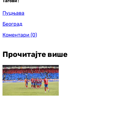
Таг
ови
:
Пуцњава
Београд
Коментари
(0)
Прочитајте више