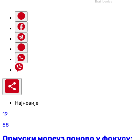
Најновије
19
58
Ормуски мореуз поново у фокусу: