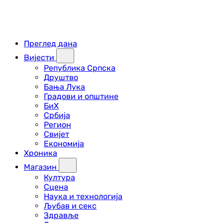
Преглед дана
Вијести
Република Српска
Друштво
Бања Лука
Градови и општине
БиХ
Србија
Регион
Свијет
Економија
Хроника
Магазин
Култура
Сцена
Наука и технологија
Љубав и секс
Здравље