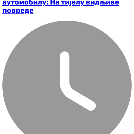
аутомобилу: На тијелу видљиве
повреде