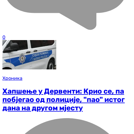
0
Хроника
Хапшење у Дервенти: Крио се, па
побјегао од полиције, "пао" истог
дана на другом мјесту