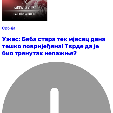
Србија
Ужас: Беба стара тек мјесец дана
тешко повријеђена! Тврде да је
био тренутак непажње?