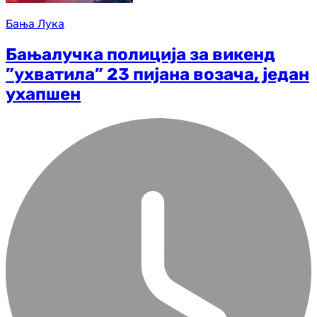
Бања Лука
Бањалучка полиција за викенд
”ухватила” 23 пијана возача, један
ухапшен