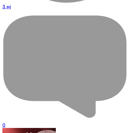
3 мј
0