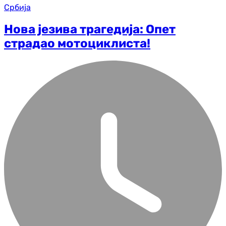
Србија
Нова језива трагедија: Опет
страдао мотоциклиста!