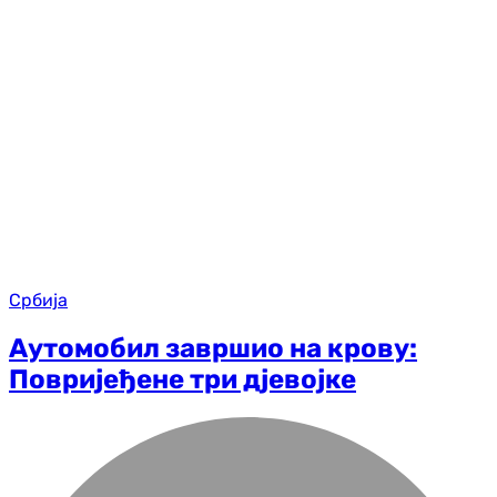
Србија
Аутомобил завршио на крову:
Повријеђене три дјевојке