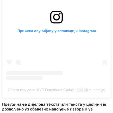
Прикажи ову објаву у апликацији Instagram
Објава коју дели МУП Републике Србије 🇷🇸 (@mupsrbije)
Преузимање дијелова текста или текста у цјелини је
дозвољено уз обавезно навођење извора и уз