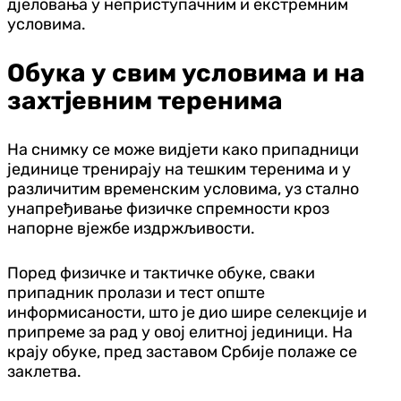
дјеловања у неприступачним и екстремним
условима.
Обука у свим условима и на
захтјевним теренима
На снимку се може видјети како припадници
јединице тренирају на тешким теренима и у
различитим временским условима, уз стално
унапређивање физичке спремности кроз
напорне вјежбе издржљивости.
Поред физичке и тактичке обуке, сваки
припадник пролази и тест опште
информисаности, што је дио шире селекције и
припреме за рад у овој елитној јединици. На
крају обуке, пред заставом Србије полаже се
заклетва.