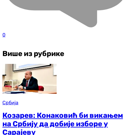
0
Више из рубрике
Србија
Козарев: Конаковић би викањем
на Србију да добије изборе у
Сарајеву