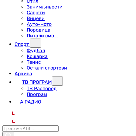
Стил
Занимљивости
Савјети
Вицеви
Ауто-мото
Породица
Питали смо...
Спорт
Фудбал
Кошарка
Тенис
Остали спортови
Архива
ТВ ПРОГРАМ
ТВ Распоред
Програм
А РАДИО
L