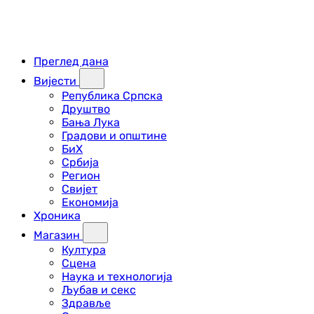
Преглед дана
Вијести
Република Српска
Друштво
Бања Лука
Градови и општине
БиХ
Србија
Регион
Свијет
Економија
Хроника
Магазин
Култура
Сцена
Наука и технологија
Љубав и секс
Здравље