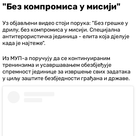
"Без компромиса у мисији"
Уз објављени видео стоји порука: "Без грешке у
дрилу, без компромиса у мисији. Специјална
антитерористичка јединица - елита која дјелује
када је најтеже".
Из МУП-а поручују да се континуираним
тренинзима и усавршавањем обезбјеђује
спремност јединице за извршење свих задатака
у циљу заштите безбједности грађана и државе.