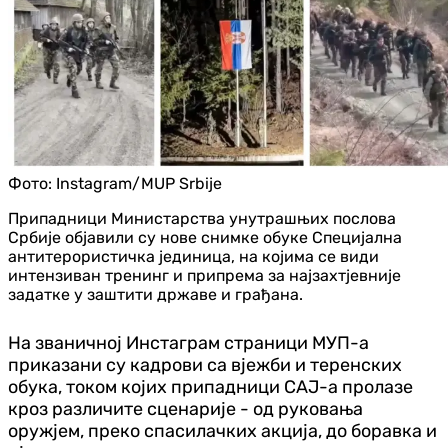
Фото:
Instagram/MUP Srbije
Припадници Министарства унутрашњих послова
Србије објавили су нове снимке обуке Специјална
антитерористичка јединица, на којима се види
интензиван тренинг и припрема за најзахтјевније
задатке у заштити државе и грађана.
На званичној Инстаграм страници МУП-а
приказани су кадрови са вјежби и теренских
обука, током којих припадници САЈ-а пролазе
кроз различите сценарије - од руковања
оружјем, преко спасилачких акција, до боравка и