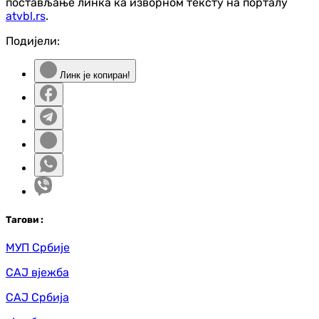
постављање линка ка изворном тексту на порталу
atvbl.rs
.
Подијели:
Линк је копиран!
Таг
ови
:
МУП Србије
САЈ вјежба
САЈ Србија