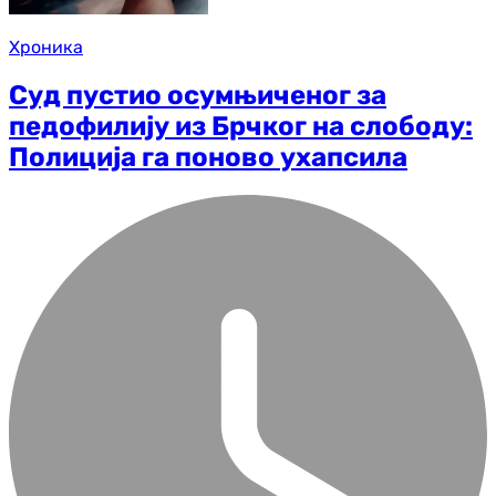
Хроника
Суд пустио осумњиченог за
педофилију из Брчког на слободу:
Полиција га поново ухапсила