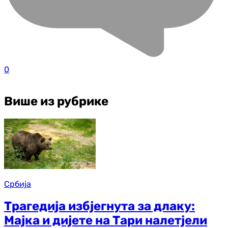
0
Више из рубрике
Србија
Трагедија избјегнута за длаку:
Мајка и дијете на Тари налетјели