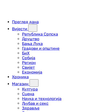
Преглед дана
Вијести
Република Српска
Друштво
Бања Лука
Градови и општине
БиХ
Србија
Регион
Свијет
Економија
Хроника
Магазин
Култура
Сцена
Наука и технологија
Љубав и секс
Здравље