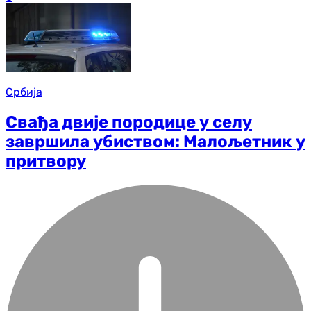
Србија
Свађа двије породице у селу
завршила убиством: Малољетник у
притвору