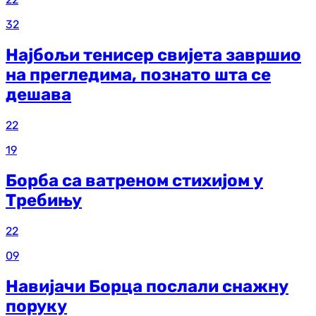
32
Најбољи тенисер свијета завршио
на прегледима, познато шта се
дешава
22
19
Борба са ватреном стихијом у
Требињу
22
09
Навијачи Борца послали снажну
поруку