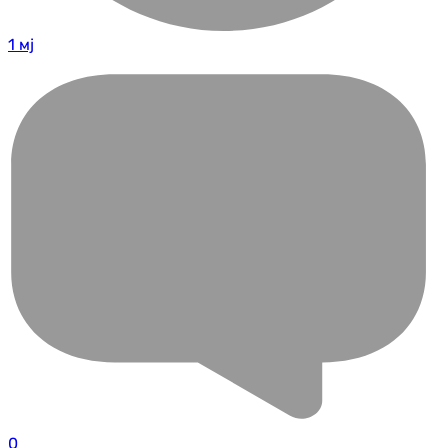
1 мј
0