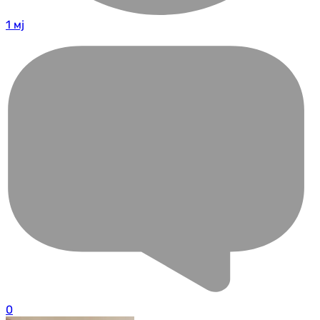
1 мј
0