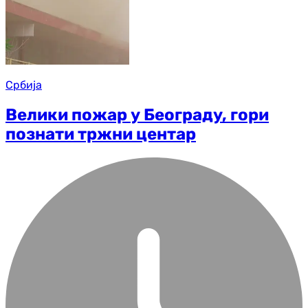
Србија
Велики пожар у Београду, гори
познати тржни центар