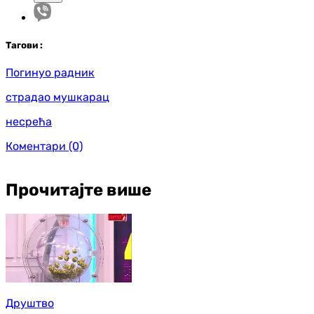
Таг
ови
:
Погинуо радник
страдао мушкарац
несрећа
Коментари
(0)
Прочитајте више
Друштво