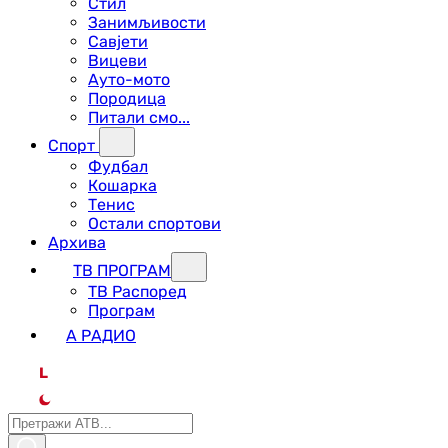
Стил
Занимљивости
Савјети
Вицеви
Ауто-мото
Породица
Питали смо...
Спорт
Фудбал
Кошарка
Тенис
Остали спортови
Архива
ТВ ПРОГРАМ
ТВ Распоред
Програм
А РАДИО
L