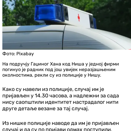
Фото:
Pixabay
На подручју Гаџиног Хана код Ниша у једној фирми
погинуо је радник под још увијек неразјашњеним
околностима, рекли су из полиције у Нишу.
Како су навели из полиције, случај им је
пријављен у 14.30 часова, а надлежни за сада
нису саопштили идентитет настрадалог нити
друге детаље везане за тај случај.
Из нишке полиције наводе да им је пријављен
случај и да су по пријави одмах поступили.