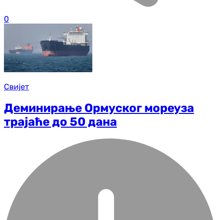
0
Свијет
Деминирање Ормуског мореуза
трајаће до 50 дана