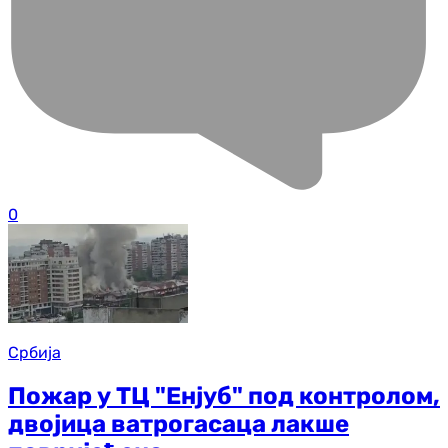
0
Србија
Пожар у ТЦ "Енјуб" под контролом,
двојица ватрогасаца лакше