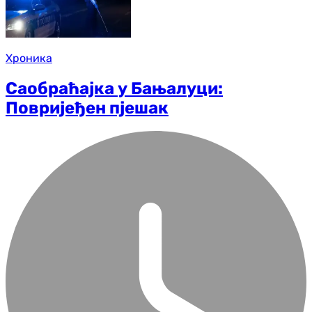
Хроника
Саобраћајка у Бањалуци:
Повријеђен пјешак