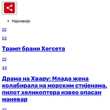
Најновије
22
52
Трамп брани Хегсета
22
43
Драма на Хвару: Млада жена
колабирала на морским стијенама,
пилот хеликоптера извео опасан
маневар
22