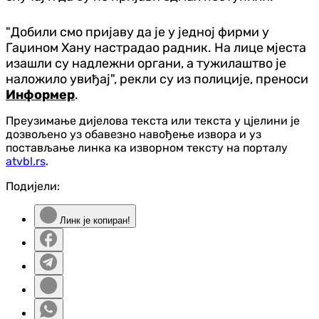
"Добили смо пријаву да је у једној фирми у
Гаџином Хану настрадао радник. На лице мјеста
изашли су надлежни органи, а тужилаштво је
наложило увиђај", рекли су из полиције, преноси
Информер
.
Преузимање дијелова текста или текста у цјелини је
дозвољено уз обавезно навођење извора и уз
постављање линка ка изворном тексту на порталу
atvbl.rs
.
Подијели:
Линк је копиран!