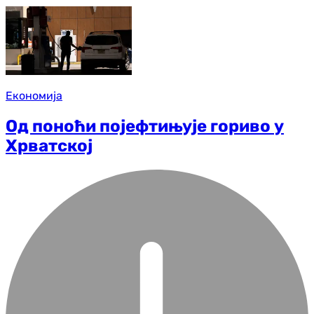
Економија
Од поноћи појефтињује гориво у
Хрватској