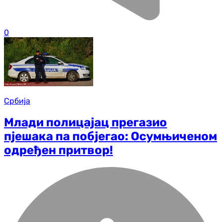
0
Србија
Млади полицајац прегазио
пјешака па побјегао: Осумњиченом
одређен притвор!