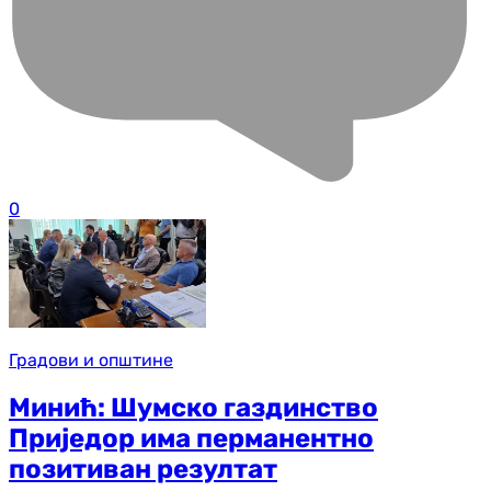
0
Градови и општине
Минић: Шумско газдинство
Приједор има перманентно
позитиван резултат