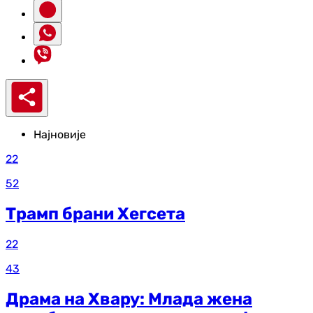
Најновије
22
52
Трамп брани Хегсета
22
43
Драма на Хвару: Млада жена