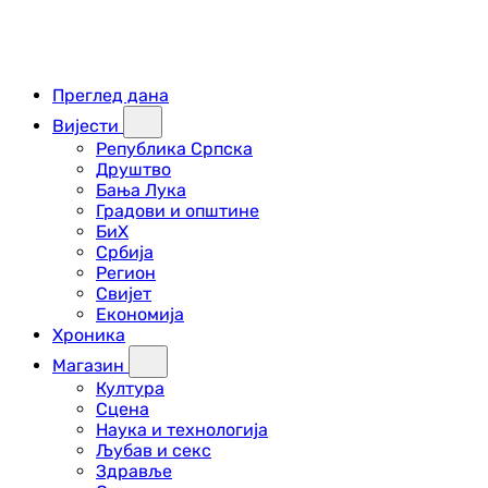
Преглед дана
Вијести
Република Српска
Друштво
Бања Лука
Градови и општине
БиХ
Србија
Регион
Свијет
Економија
Хроника
Магазин
Култура
Сцена
Наука и технологија
Љубав и секс
Здравље