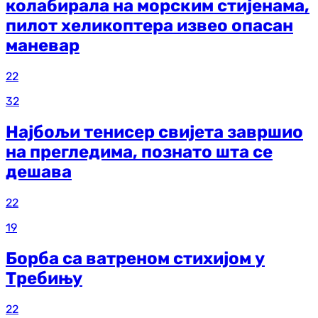
колабирала на морским стијенама,
пилот хеликоптера извео опасан
маневар
22
32
Најбољи тенисер свијета завршио
на прегледима, познато шта се
дешава
22
19
Борба са ватреном стихијом у
Требињу
22