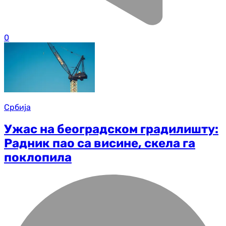
0
Србија
Ужас на београдском градилишту:
Радник пао са висине, скела га
поклопила