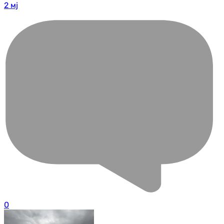
2 мј
0