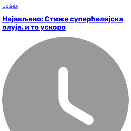
Србија
Најављено: Стиже суперћелијска
олуја, и то ускоро