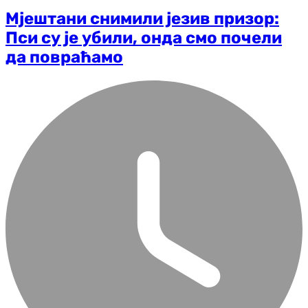
Мјештани снимили језив призор:
Пси су је убили, онда смо почели
да повраћамо