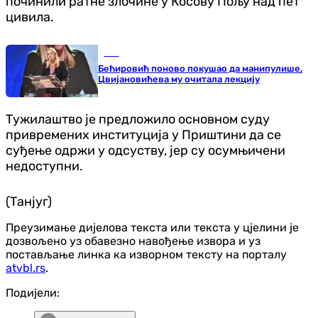
починили ратне злочине у Косову Пољу над пет
цивила.
БиХ
Бећировић поново покушао да манипулише,
Цвијановићева му очитала лекцију
Тужилаштво је предложило основном суду
привремених институција у Приштини да се
суђење одржи у одсуству, јер су осумњичени
недоступни.
(Танјуг)
Преузимање дијелова текста или текста у цјелини је
дозвољено уз обавезно навођење извора и уз
постављање линка ка изворном тексту на порталу
atvbl.rs
.
Подијели: