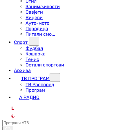
Стил
Занимљивости
Савјети
Вицеви
Ауто-мото
Породица
Питали смо...
Спорт
Фудбал
Кошарка
Тенис
Остали спортови
Архива
ТВ ПРОГРАМ
ТВ Распоред
Програм
А РАДИО
L