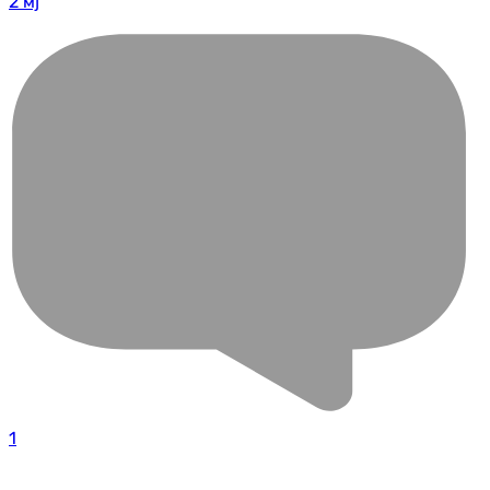
2 мј
1