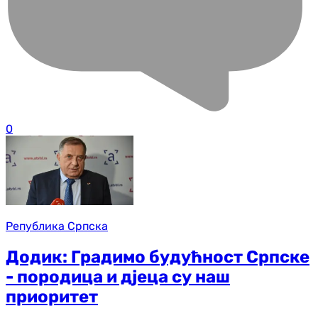
0
Република Српска
Додик: Градимо будућност Српске
- породица и дјеца су наш
приоритет