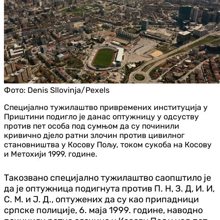
Фото:
Denis Sllovinja/Pexels
Специјално тужилаштво привремених институција у
Приштини подигло је данас оптужницу у одсуству
против пет особа под сумњом да су починили
кривично дјело ратни злочин против цивилног
становништва у Косову Пољу, током сукоба на Косову
и Метохији 1999. године.
Такозвано специјално тужилаштво саопштило је
да је оптужница подигнута против П. Н, З. Д, И. И,
С. М. и Ј. Д., оптужених да су као припадници
српске полиције, 6. маја 1999. године, наводно