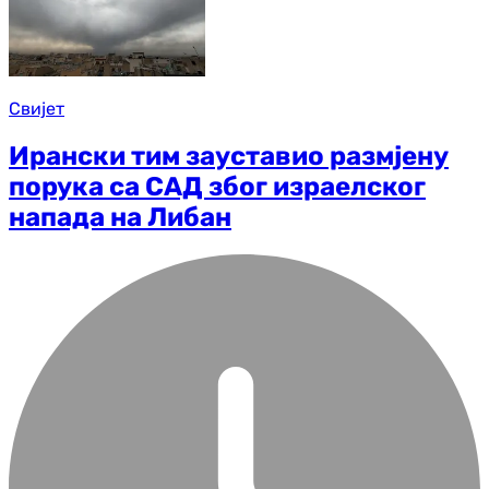
Свијет
Ирански тим зауставио размјену
порука са САД због израелског
напада на Либан