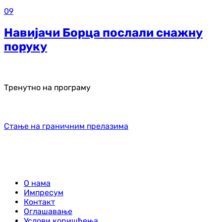
09
Навијачи Борца послали снажну
поруку
Тренутно на програму
Стање на граничним прелазима
О нама
Импресум
Контакт
Оглашавање
Услови коришћења