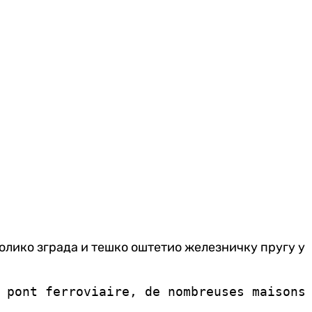
олико зграда и тешко оштетио железничку пругу у
 pont ferroviaire, de nombreuses maisons