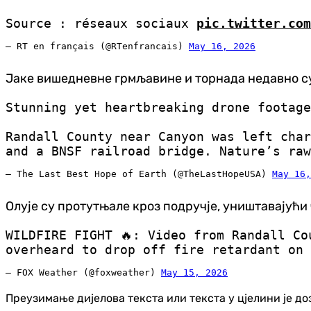
Source : réseaux sociaux
pic.twitter.co
— RT en français (@RTenfrancais)
May 16, 2026
Јаке вишедневне грмљавине и торнада недавно су п
Stunning yet heartbreaking drone footage
Randall County near Canyon was left char
and a BNSF railroad bridge. Nature’s ra
— The Last Best Hope of Earth (@TheLastHopeUSA)
May 16,
Олује су протутњале кроз подручје, уништавајући
WILDFIRE FIGHT 🔥: Video from Randall Co
overheard to drop off fire retardant on
— FOX Weather (@foxweather)
May 15, 2026
Преузимање дијелова текста или текста у цјелини је д