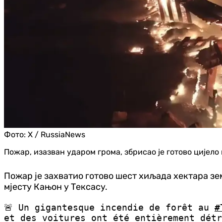
Фото:
X / RussiaNews
Пожар, изазван ударом грома, збрисао је готово цијело
Пожар је захватио готово шест хиљада хектара зе
мјесту Кањон у Тексасу.
🚨 Un gigantesque incendie de forêt au
#
et des voitures ont été entièrement détr