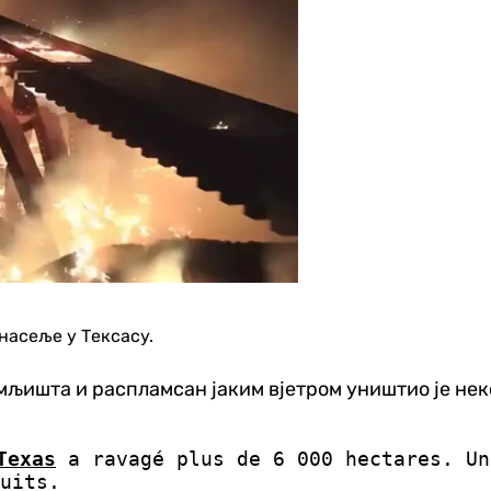
 насеље у Тексасу.
мљишта и распламсан јаким вјетром уништио је нек
Texas
a ravagé plus de 6 000 hectares. Un
uits.