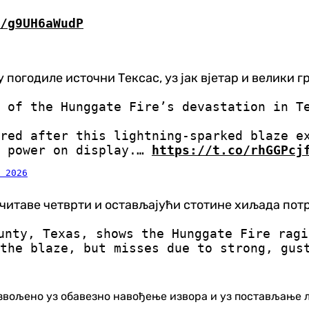
m/g9UH6aWudP
огодиле источни Тексас, уз јак вјетар и велики г
 of the Hunggate Fire’s devastation in T
red after this lightning-sparked blaze e
w power on display.…
https://t.co/rhGGPcj
 2026
 читаве четврти и остављајући стотине хиљада потр
unty, Texas, shows the Hunggate Fire rag
 the blaze, but misses due to strong, gu
озвољено уз обавезно навођење извора и уз постављање 