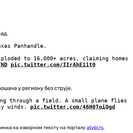
рад.
exas Panhandle.
xploded to 16,000+ acres, claiming homes
fND
pic.twitter.com/IIrAhE11t0
ошача у региону без струје.
ing through a field. A small plane flies
sty winds.
pic.twitter.com/46H0ToiQgd
линка ка изворном тексту на порталу
atvbl.rs
.