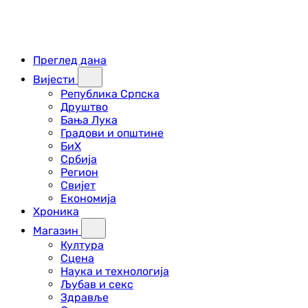
Преглед дана
Вијести
Република Српска
Друштво
Бања Лука
Градови и општине
БиХ
Србија
Регион
Свијет
Економија
Хроника
Магазин
Култура
Сцена
Наука и технологија
Љубав и секс
Здравље