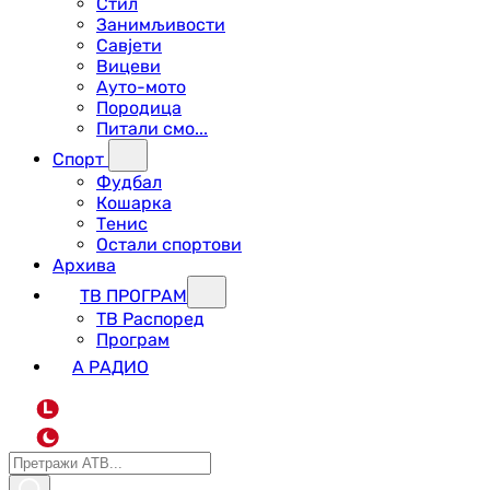
Стил
Занимљивости
Савјети
Вицеви
Ауто-мото
Породица
Питали смо...
Спорт
Фудбал
Кошарка
Тенис
Остали спортови
Архива
ТВ ПРОГРАМ
ТВ Распоред
Програм
А РАДИО
L