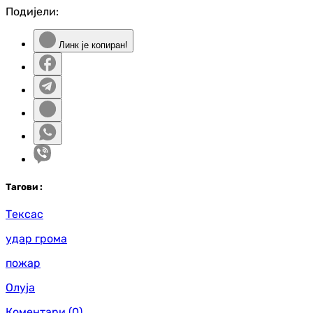
Подијели:
Линк је копиран!
Таг
ови
:
Тексас
удар грома
пожар
Олуја
Коментари
(0)