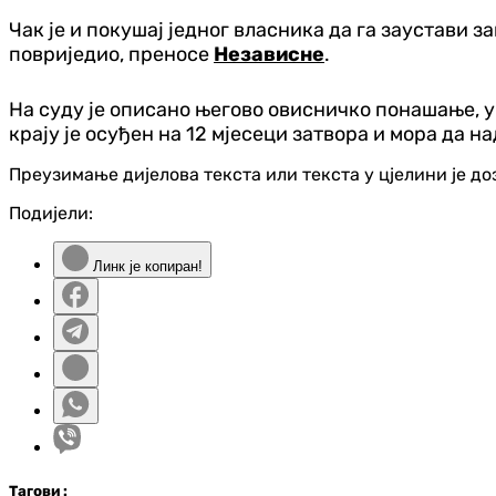
Чак је и покушај једног власника да га заустави 
повриједио, преносе
Независне
.
На суду је описано његово овисничко понашање, у
крају је осуђен на 12 мјесеци затвора и мора да 
Преузимање дијелова текста или текста у цјелини је д
Подијели:
Линк је копиран!
Таг
ови
: