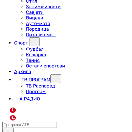
Стил
Занимљивости
Савјети
Вицеви
Ауто-мото
Породица
Питали смо...
Спорт
Фудбал
Кошарка
Тенис
Остали спортови
Архива
ТВ ПРОГРАМ
ТВ Распоред
Програм
А РАДИО
L