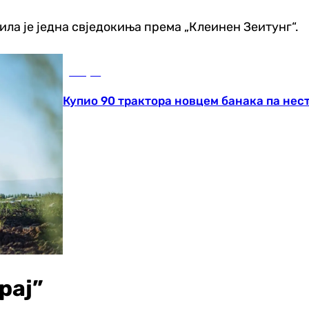
авила је једна свједокиња према „Клеинен Зеитунг“.
Свијет
Купио 90 трактора новцем банака па нес
рај”