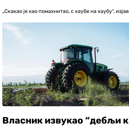
„Скакао је као помахнитао, с хаубе на хаубу“, изј
Власник извукао “дебљи к