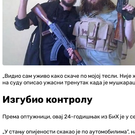
„Видио сам уживо како скаче по мојој тесли. Није х
на суду описао ужасни тренутак када је мушкара
Изгубио контролу
Према оптужници, овај 24-годишњак из БиХ је у с
„У стању опијености скакао је по аутомобилима“, 