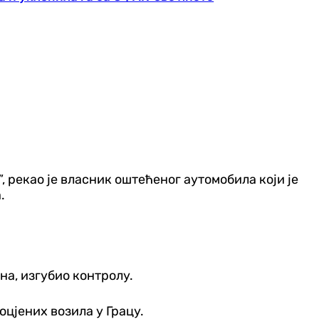
”, рекао је власник оштећеног аутомобила који је
.
на, изгубио контролу.
оцјених возила у Грацу.