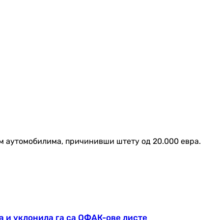
им аутомобилима, причинивши штету од 20.000 евра.
 и уклонила га са ОФАК-ове листе