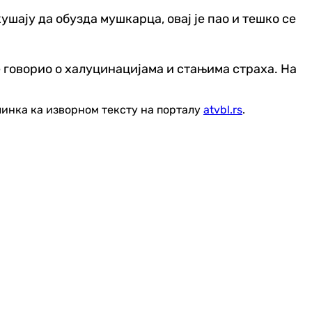
ушају да обузда мушкарца, овај је пао и тешко се
 говорио о халуцинацијама и стањима страха. На
линка ка изворном тексту на порталу
atvbl.rs
.