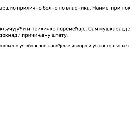
завршио прилично болно по власника. Наиме, при пок
кључујући и психичке поремећаје. Сам мушкарац је
надокнади причињену штету.
озвољено уз обавезно навођење извора и уз постављање 