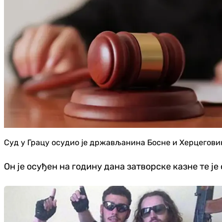
Суд у Грацу осудио је држављанина Босне и Херцегови
Он је осуђен на годину дана затворске казне те ј