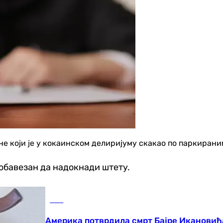
не који је у кокаинском делиријуму скакао по паркиран
е обавезан да надокнади штету.
БиХ
Америка потврдила смрт Бајре Икановића