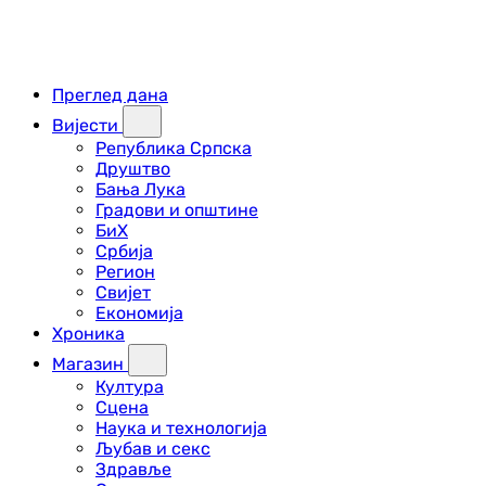
Преглед дана
Вијести
Република Српска
Друштво
Бања Лука
Градови и општине
БиХ
Србија
Регион
Свијет
Економија
Хроника
Магазин
Култура
Сцена
Наука и технологија
Љубав и секс
Здравље