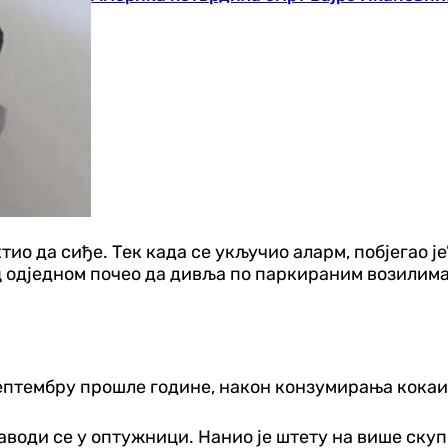
тио да сиђе. Тек када се укључио аларм, побјегао је
ц одједном почео да дивља по паркираним возилима
ептембру прошле године, након конзумирања кокаи
наводи се у оптужници. Нанио је штету на више скуп