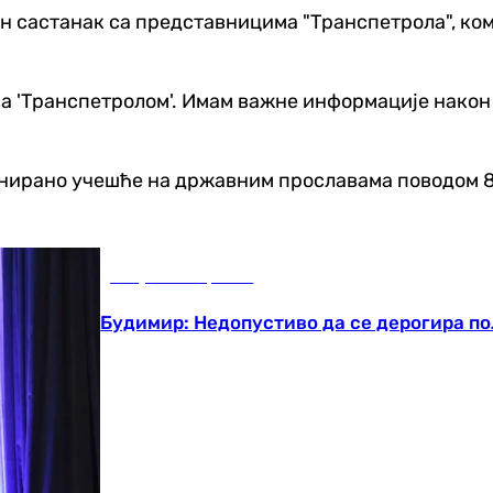
ан састанак са представницима "Транспетрола", ко
а 'Транспетролом'. Имам важне информације након
ланирано учешће на државним прославама поводом 8
Република Српска
Будимир: Недопустиво да се дерогира по