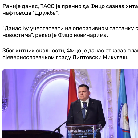
Раније данас, ТАСС је пренио да Фицо сазива хит
нафтовода "Дружба".
"Данас ћу учествовати на оперативном састанку с
новостима", рекао је Фицо новинарима.
Због хитних околности, Фицо је данас отказао п
сјевернословачком граду Липтовски Микулаш.