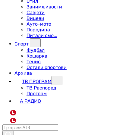
Стил
Занимљивости
Савјети
Вицеви
Ауто-мото
Породица
Питали смо...
Спорт
Фудбал
Кошарка
Тенис
Остали спортови
Архива
ТВ ПРОГРАМ
ТВ Распоред
Програм
А РАДИО
L