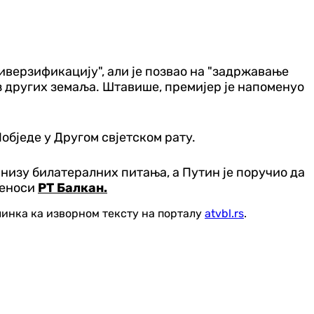
диверзификацију", али је позвао на "задржавање
из других земаља. Штавише, премијер је напоменуо
обједе у Другом свјетском рату.
низу билатералних питања, а Путин је поручио да
реноси
РТ Балкан.
линка ка изворном тексту на порталу
atvbl.rs
.