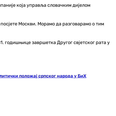
мпаније која управља словачким дијелом
 посјете Москви. Морамо да разговарамо о тим
1. годишњице завршетка Другог свјетског рата у
литички положај српског народа у БиХ