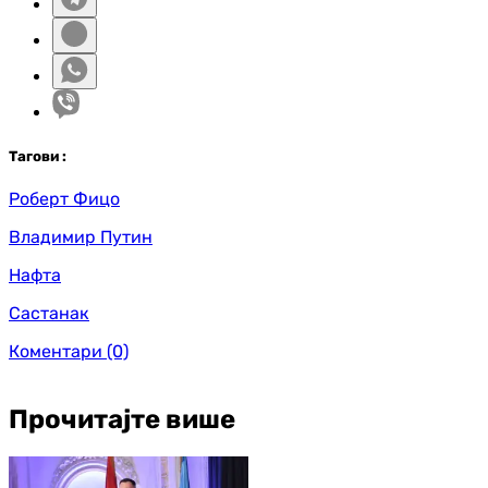
Таг
ови
:
Роберт Фицо
Владимир Путин
Нафта
Састанак
Коментари
(0)
Прочитајте више