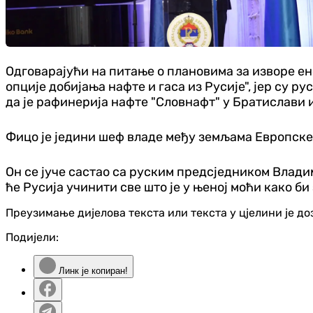
Одговарајући на питање о плановима за изворе енер
опције добијања нафте и гаса из Русије", јер су 
да је рафинерија нафте "Словнафт" у Братислави 
Фицо је једини шеф владе међу земљама Европске 
Он се јуче састао са руским предсједником Влади
ће Русија учинити све што је у њеној моћи како 
Преузимање дијелова текста или текста у цјелини је д
Подијели:
Линк је копиран!