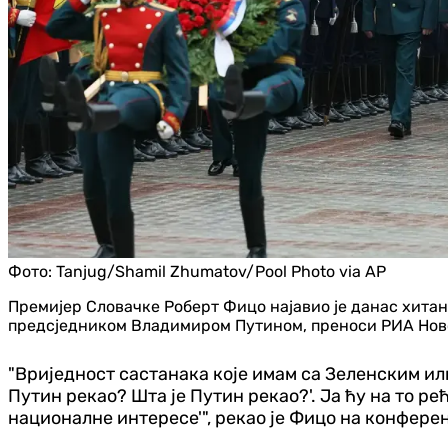
Фото:
Tanjug/Shamil Zhumatov/Pool Photo via AP
Премијер Словачке Роберт Фицо најавио је данас хитан
предсједником Владимиром Путином, преноси РИА Нов
"Вриједност састанака које имам са Зеленским или
Путин рекао? Шта је Путин рекао?'. Ја ћу на то ре
националне интересе'", рекао је Фицо на конфере