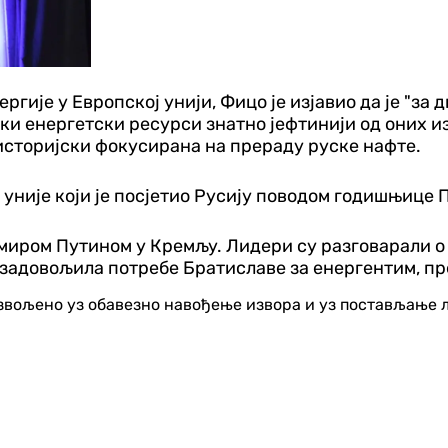
гије у Европској унији, Фицо је изјавио да је "за 
руски енергетски ресурси знатно јефтинији од оних 
историјски фокусирана на прераду руске нафте.
уније који је посјетио Русију поводом годишњице П
миром Путином у Кремљу. Лидери су разговарали о 
би задовољила потребе Братиславе за енергентим, п
озвољено уз обавезно навођење извора и уз постављање 