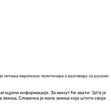
ује питања европских политичара о разговору са руским
гоцјене информације. За минут ће звати: 'Шта је
ла земља, Словачка је мала земља која штити своје