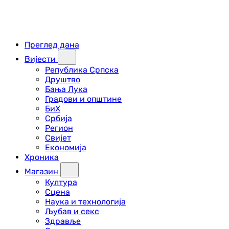
Преглед дана
Вијести
Република Српска
Друштво
Бања Лука
Градови и општине
БиХ
Србија
Регион
Свијет
Економија
Хроника
Магазин
Култура
Сцена
Наука и технологија
Љубав и секс
Здравље