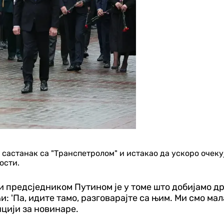
 састанак са "Транспетролом" и истакао да ускоро очек
ости.
 предсједником Путином је у томе што добијамо дра
ћи: 'Па, идите тамо, разговарајте са њим. Ми смо ма
нцији за новинаре.