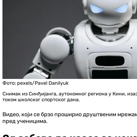
Фото:
pexels/Pavel Danilyuk
Снимак из Синђијанга, аутономног региона у Кини, иза
током школског спортског дана.
Видео, који се брзо проширио друштвеним мрежам
пред ученицима.