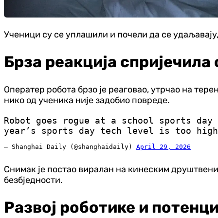
Ученици су се уплашили и почели да се удаљавају,
Брза реакција спријечила
Оператер робота брзо је реаговао, утрчао на тере
нико од ученика није задобио повреде.
Robot goes rogue at a school sports day 
year’s sports day tech level is too hig
— Shanghai Daily (@shanghaidaily)
April 29, 2026
Снимак је постао виралан на кинеским друштвени
безбједности.
Развој роботике и потенц