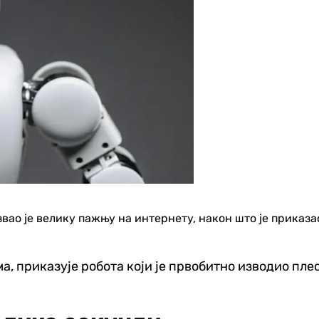
звао је велику пажњу на интернету, након што је приказ
а, приказује робота који је првобитно изводио пл