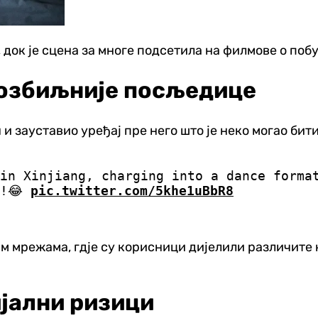
 док је сцена за многе подсетила на филмове о поб
 озбиљније посљедице
н и зауставио уређај пре него што је неко могао б
in Xinjiang, charging into a dance forma
h!😂
pic.twitter.com/5khe1uBbR8
м мрежама, гдје су корисници дијелили различите 
ијални ризици