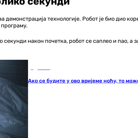
олико секунди
ва демонстрација технологије. Робот је био дио ко
 програму.
 секунди након почетка, робот се саплео и пао, а 
Здравље
Ако се будите у ово вријеме ноћу, то мо