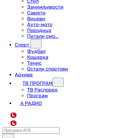
Стил
Занимљивости
Савјети
Вицеви
Ауто-мото
Породица
Питали смо...
Спорт
Фудбал
Кошарка
Тенис
Остали спортови
Архива
ТВ ПРОГРАМ
ТВ Распоред
Програм
А РАДИО
L