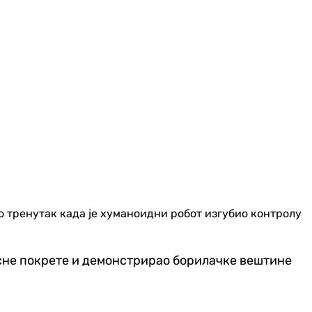
ао тренутак када је хуманоидни робот изгубио контролу
есне покрете и демонстрирао борилачке вештине