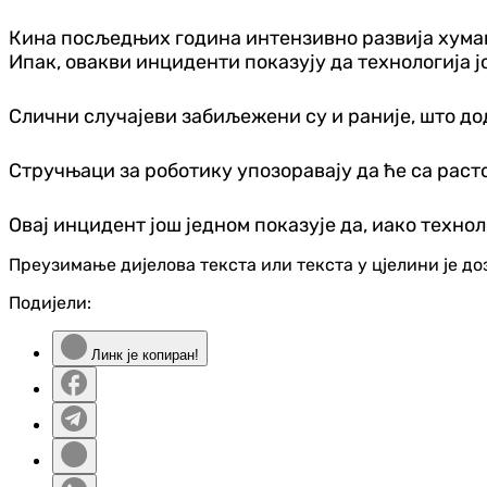
Кина посљедњих година интензивно развија хумано
Ипак, овакви инциденти показују да технологија ј
Слични случајеви забиљежени су и раније, што до
Стручњаци за роботику упозоравају да ће са рас
Овај инцидент још једном показује да, иако техн
Преузимање дијелова текста или текста у цјелини је д
Подијели:
Линк је копиран!