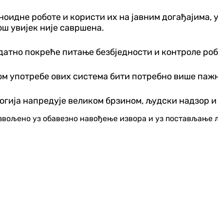
идне роботе и користи их на јавним догађајима, у
ош увијек није савршена.
датно покреће питање безбједности и контроле роб
том употребе ових система бити потребно више паж
ологија напредује великом брзином, људски надзор 
озвољено уз обавезно навођење извора и уз постављање 