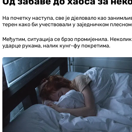
Од забаве до хаоса за нек
На почетку наступа, све је дјеловало као занимљи
терен како би учествовали у заједничком плесном
Међутим, ситуација се брзо промијенила. Неколико
ударце рукама, налик кунг-фу покретима.