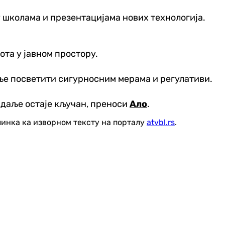
 школама и презентацијама нових технологија.
ота у јавном простору.
ње посветити сигурносним мерама и регулативи.
и даље остаје кључан, преноси
Ало
.
линка ка изворном тексту на порталу
atvbl.rs
.