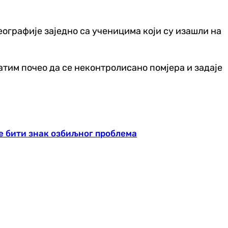
реографије заједно са ученицима који су изашли на
затим почео да се неконтролисано помјера и задаје
же бити знак озбиљног проблема