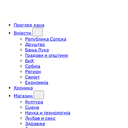
Преглед дана
Вијести
Република Српска
Друштво
Бања Лука
Градови и општине
БиХ
Србија
Регион
Свијет
Економија
Хроника
Магазин
Култура
Сцена
Наука и технологија
Љубав и секс
Здравље