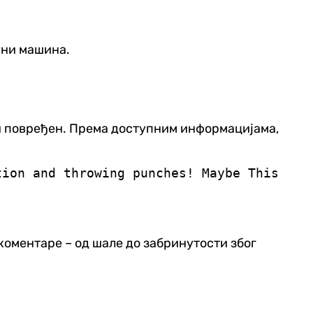
уни машина.
ити повређен. Према доступним информацијама,
tion and throwing punches! Maybe This
коментаре – од шале до забринутости због