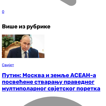
0
Више из рубрике
Свијет
Путин: Москва и земље АСЕАН-а
посвећене стварању праведног
мултиполарног свјетског поретка