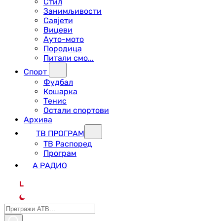
Стил
Занимљивости
Савјети
Вицеви
Ауто-мото
Породица
Питали смо...
Спорт
Фудбал
Кошарка
Тенис
Остали спортови
Архива
ТВ ПРОГРАМ
ТВ Распоред
Програм
А РАДИО
L