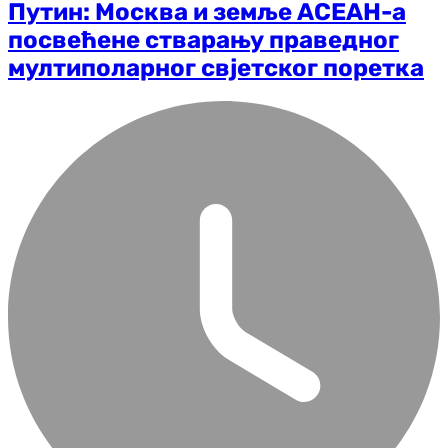
Путин: Москва и земље АСЕАН-а
посвећене стварању праведног
мултиполарног свјетског поретка