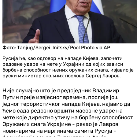
Фото:
Таnjug/Sergei Ilnitsky/Pool Photo via AP
Русија ће, као одговор на нападе Кијева, започети
редовне ударе на мете у Украјини од којих зависи
борбена способност њених оружаних снага, изјавио је
руски министар спољних послова Сергеј Лавров.
Није случајно што је предсједник Владимир
Путин прије извјесног времена, послије још
једног терористичког напада Кијева, најавио да
ћемо сада редовно вршити масовне ударе на
мете које директно утичу на борбену способност
Оружаних снага Украјине - рекао је Лавров
новинарима на маргинама самита Русија -