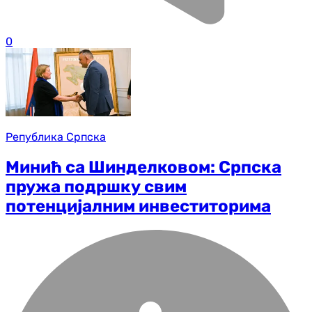
0
Република Српска
Минић са Шинделковом: Српска
пружа подршку свим
потенцијалним инвеститорима