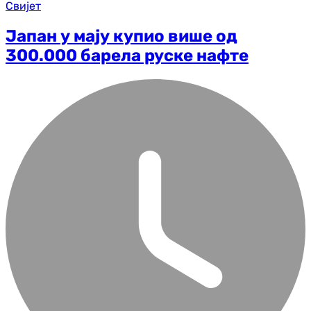
Свијет
Јапан у мају купио више од
300.000 барела руске нафте