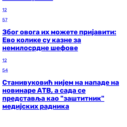
12
57
Због овога их можете пријавити:
Ево колике су казне за
немилосрдне шефове
12
54
Станивуковић нијем на нападе на
новинаре АТВ, а сада се
представља као "заштитник"
медијских радника