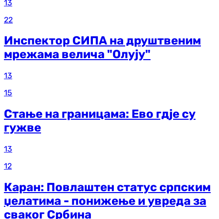
13
22
Инспектор СИПА на друштвеним
мрежама велича "Олују"
13
15
Стање на границама: Ево гдје су
гужве
13
12
Каран: Повлаштен статус српским
џелатима - понижење и увреда за
сваког Србина