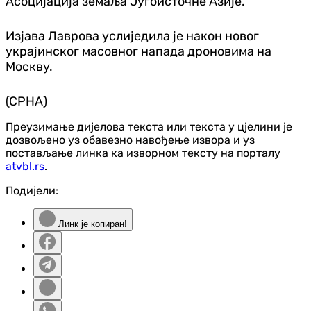
Асоцијација земаља Југоисточне Азије.
Изјава Лаврова услиједила је након новог
украјинског масовног напада дроновима на
Москву.
(СРНА)
Преузимање дијелова текста или текста у цјелини је
дозвољено уз обавезно навођење извора и уз
постављање линка ка изворном тексту на порталу
atvbl.rs
.
Подијели:
Линк је копиран!