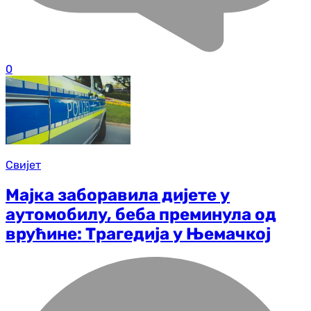
0
Свијет
Мајка заборавила дијете у
аутомобилу, беба преминула од
врућине: Трагедија у Њемачкој