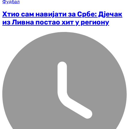
Фудбал
Хтио сам навијати за Србе: Дјечак
из Ливна постао хит у региону