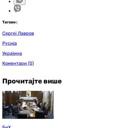
Таг
ови
:
Сергеј Лавров
Русија
Украјина
Коментари
(0)
Прочитајте више
БиХ