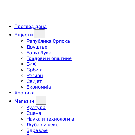
Преглед дана
Вијести
Република Српска
Друштво
Бања Лука
Градови и општине
БиХ
Србија
Регион
Свијет
Економија
Хроника
Магазин
Култура
Сцена
Наука и технологија
Љубав и секс
Здравље