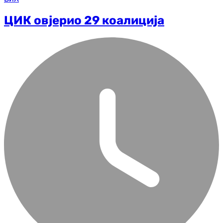
ЦИК овјерио 29 коалиција