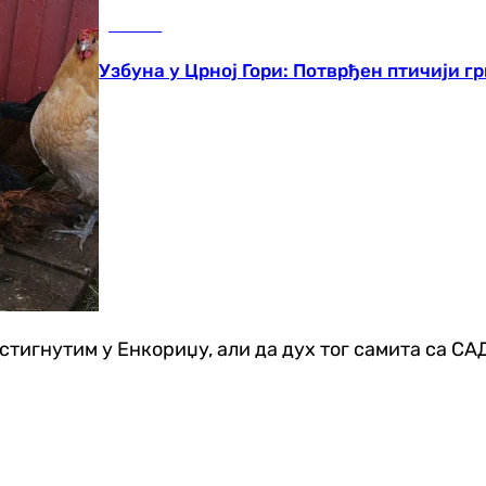
Регион
Узбуна у Црној Гори: Потврђен птичији г
стигнутим у Енкориџу, али да дух тог самита са САД