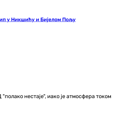
рип у Никшићу и Бијелом Пољу
 "полако нестаје", иако је атмосфера током