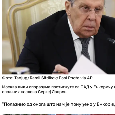
Фото:
Tanjug/Ramil Sitdikov/Pool Photo via AP
Москва види споразуме постигнуте са САД у Енкоричу к
спољних послова Сергеј Лавров.
"Полазимо од онога што нам је понуђено у Енкориџ