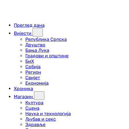
Преглед дана
Вијести
Република Српска
Друштво
Бања Лука
Градови и општине
БиХ
Србија
Регион
Свијет
Економија
Хроника
Магазин
Култура
Сцена
Наука и технологија
Љубав и секс
Здравље