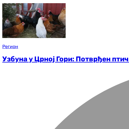
Регион
Узбуна у Црној Гори: Потврђен пти