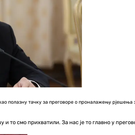
ао полазну тачку за преговоре о проналажењу рјешења за
у и то смо прихватили. За нас је то главно у прего