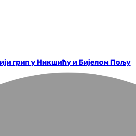
чији грип у Никшићу и Бијелом Пољу