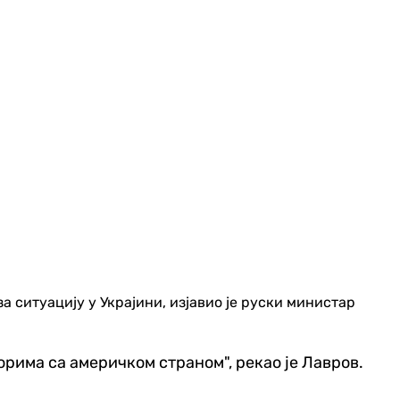
 ситуацију у Украјини, изјавио је руски министар
ворима са америчком страном", рекао је Лавров.