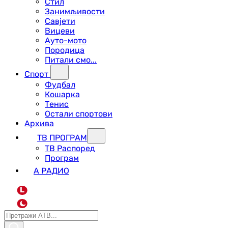
Стил
Занимљивости
Савјети
Вицеви
Ауто-мото
Породица
Питали смо...
Спорт
Фудбал
Кошарка
Тенис
Остали спортови
Архива
ТВ ПРОГРАМ
ТВ Распоред
Програм
А РАДИО
L