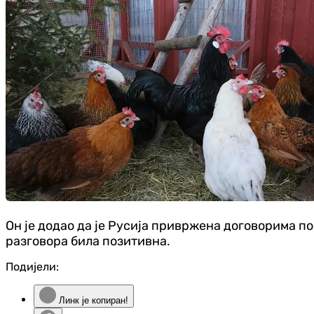
Он је додао да је Русија привржена договорима по
разговора била позитивна.
Подијели:
Линк је копиран!