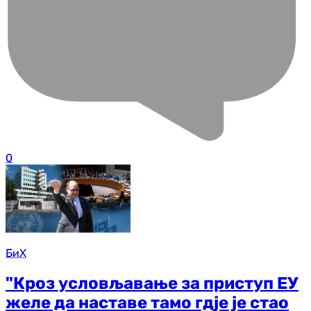
0
БиХ
"Кроз условљавање за приступ ЕУ
желе да наставе тамо гдје је стао