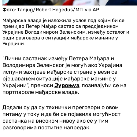
Фото:
Таnjug/Robert Hegedus/MTI via AP
Мађарска влада је изложила услов под којим би се
премијер Петер Мађар састао са предсједником
Украјине Володимиром Зеленским, између осталог и
ради разговора о ситуацији мађарске мањине у
Украјини.
"Лични састанак између Петера Мађара и
Володимира Зеленског је могућ ако Украјина
испуни захтјеве мађарске стране у вези са
рјешавањем ситуације мађарске мањине у
Украјини", преноси
Јуроњуз
, позивајући се на
портпароле мађарске владе.
Додали су да су технички преговори о овом
питању у току и да би се појавила могућност
састанка на високом нивоу ако се у тим
разговорима постигне напредак.