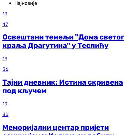
Најновије
19
47
Освештани темељи "Дома светог
краља Драгутина" у Теслићу
19
36
Тајни дневник: Истина скривена
под кључем
19
30
Меморијални центар пријети