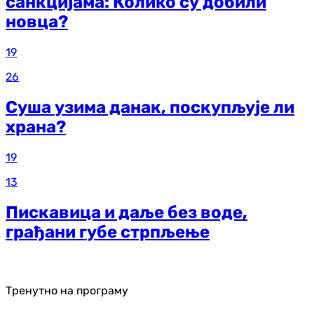
санкцијама: Колико су добили
новца?
19
26
Суша узима данак, поскупљује ли
храна?
19
13
Пискавица и даље без воде,
грађани губе стрпљење
Тренутно на програму