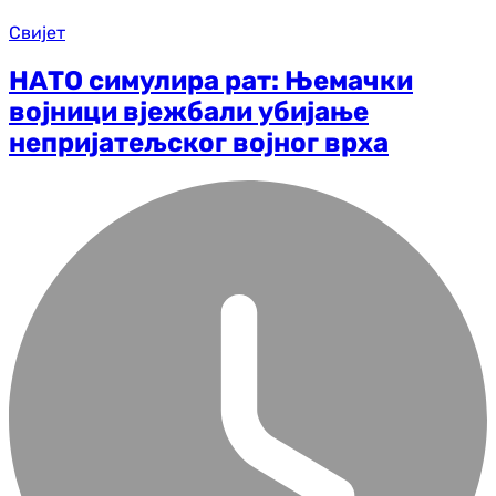
Свијет
НАТО симулира рат: Њемачки
војници вјежбали убијање
непријатељског војног врха