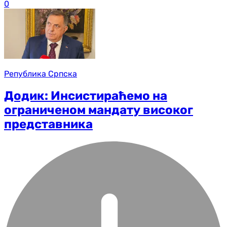
0
Република Српска
Додик: Инсистираћемо на
ограниченом мандату високог
представника