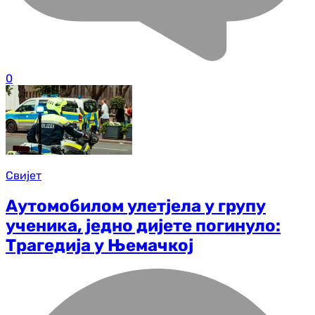
0
Свијет
Аутомобилом улетјела у групу
ученика, једно дијете погинуло:
Трагедија у Њемачкој