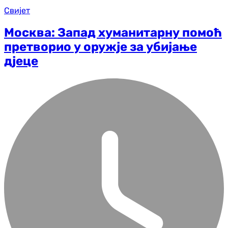
Свијет
Москва: Запад хуманитарну помоћ
претворио у оружје за убијање
дјеце