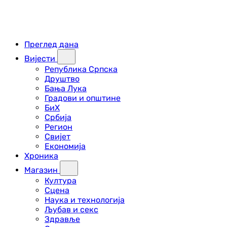
Преглед дана
Вијести
Република Српска
Друштво
Бања Лука
Градови и општине
БиХ
Србија
Регион
Свијет
Економија
Хроника
Магазин
Култура
Сцена
Наука и технологија
Љубав и секс
Здравље