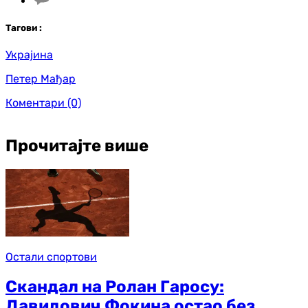
Таг
ови
:
Украјина
Петер Мађар
Коментари
(0)
Прочитајте више
Остали спортови
Скандал на Ролан Гаросу:
Давидович Фокина остао без