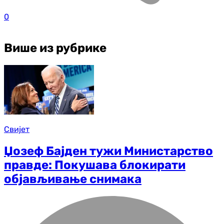
0
Више из рубрике
Свијет
Џозеф Бајден тужи Министарство
правде: Покушава блокирати
објављивање снимака