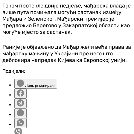
Током протекле двије недјеље, мађарска влада је
више пута помињала могући састанак између
Мађара и Зеленског. Мађарски премијер је
предложио Берегово у Закарпатској области као
могуће мјесто за састанак.
Раније је објављено да Мађар жели већа права за
мађарску мањину у Украјини пре него што
деблокира напредак Кијева ка Европској унији.
Подијели:
Линк је копиран!