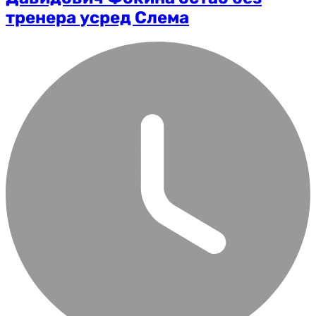
тренера усред Слема