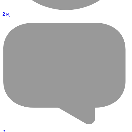
2 мј
0