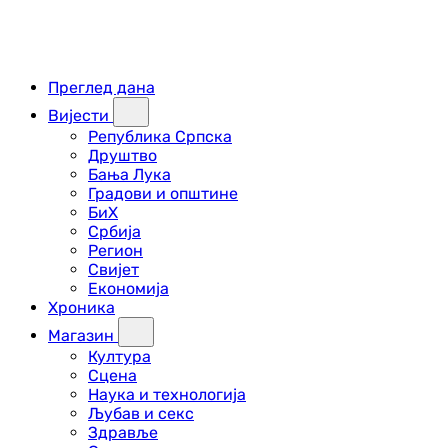
Преглед дана
Вијести
Република Српска
Друштво
Бања Лука
Градови и општине
БиХ
Србија
Регион
Свијет
Економија
Хроника
Магазин
Култура
Сцена
Наука и технологија
Љубав и секс
Здравље