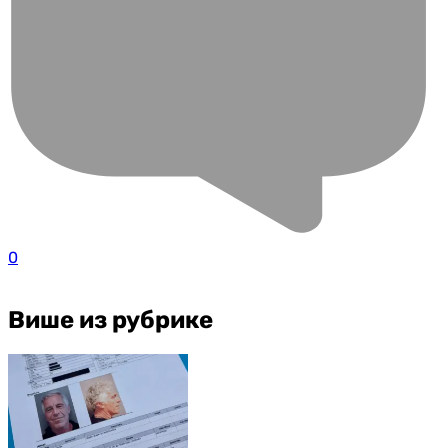
0
Више из рубрике