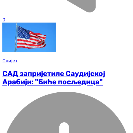
0
Свијет
САД запријетиле Саудијској
Арабији: "Биће посљедица"