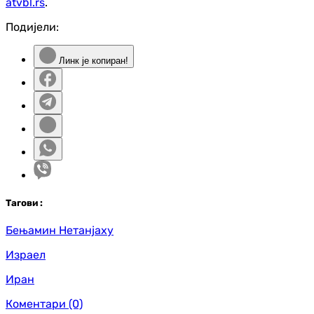
atvbl.rs
.
Подијели:
Линк је копиран!
Таг
ови
:
Бењамин Нетанјаху
Израел
Иран
Коментари
(0)