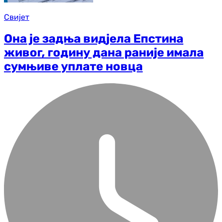
Свијет
Она је задња видјела Епстина
живог, годину дана раније имала
сумњиве уплате новца