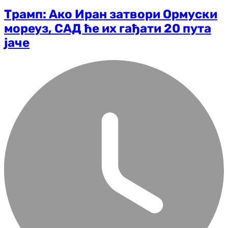
Трамп: Ако Иран затвори Ормуски
мореуз, САД ће их гађати 20 пута
јаче