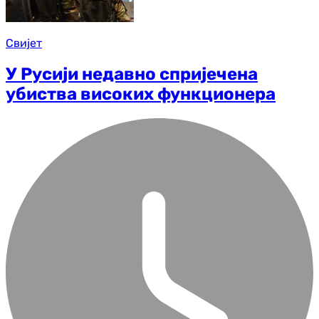
Свијет
У Русији недавно спријечена
убиства високих функционера