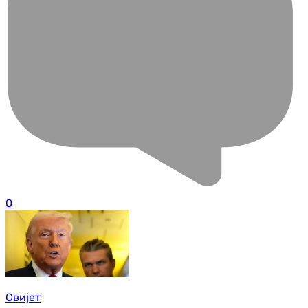
0
Свијет