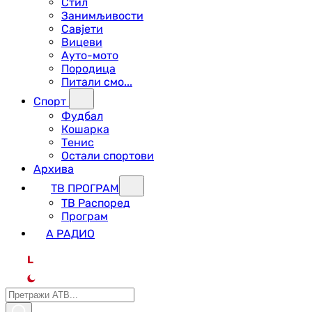
Стил
Занимљивости
Савјети
Вицеви
Ауто-мото
Породица
Питали смо...
Спорт
Фудбал
Кошарка
Тенис
Остали спортови
Архива
ТВ ПРОГРАМ
ТВ Распоред
Програм
А РАДИО
L