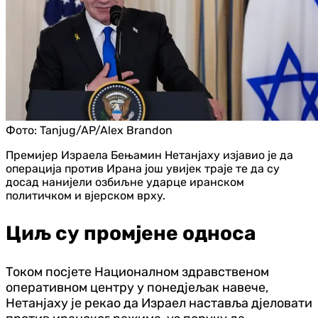
Фото:
Tanjug/AP/Alex Brandon
Премијер Израела Бењамин Нетанјаху изјавио је да
операција против Ирана још увијек траје те да су
досад нанијели озбиљне ударце иранском
политичком и вјерском врху.
Циљ су промјене односа
Током посјете Националном здравственом
оперативном центру у понедјељак навече,
Нетанјаху је рекао да Израел наставља дјеловати