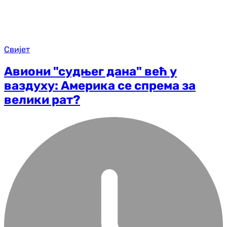
Свијет
Авиони "судњег дана" већ у
ваздуху: Америка се спрема за
велики рат?