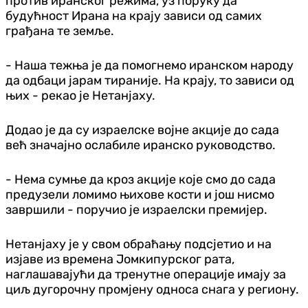
против иранског режима, уз поруку да
будућност Ирана на крају зависи од самих
грађана те земље.
- Наша тежња је да помогнемо иранском народу
да одбаци јарам тираније. На крају, то зависи од
њих - рекао је Нетанјаху.
Додао је да су израелске војне акције до сада
већ значајно ослабиле иранско руководство.
- Нема сумње да кроз акције које смо до сада
предузели ломимо њихове кости и још нисмо
завршили - поручио је израелски премијер.
Нетанјаху је у свом обраћању подсјетио и на
изјаве из времена Јомкипурског рата,
наглашавајући да тренутне операције имају за
циљ дугорочну промјену односа снага у региону.