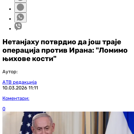
Нетанјаху потврдио да још траје
операција против Ирана: "Ломимо
њихове кости"
Аутор:
АТВ редакција
10.03.2026
11:11
Коментари:
0