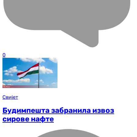
0
Свијет
Будимпешта забранила извоз
сирове нафте