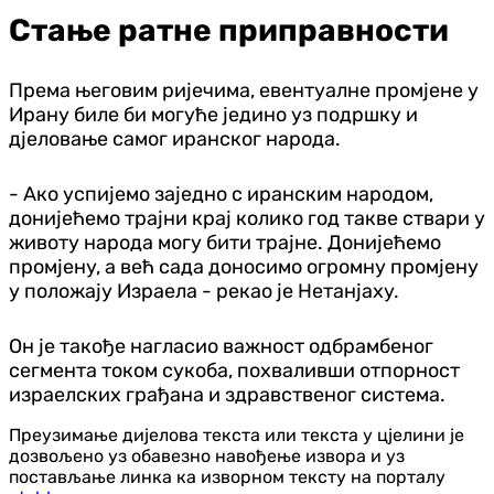
Стање ратне приправности
Према његовим ријечима, евентуалне промјене у
Ирану биле би могуће једино уз подршку и
дјеловање самог иранског народа.
- Ако успијемо заједно с иранским народом,
донијећемо трајни крај колико год такве ствари у
животу народа могу бити трајне. Донијећемо
промјену, а већ сада доносимо огромну промјену
у положају Израела - рекао је Нетанјаху.
Он је такође нагласио важност одбрамбеног
сегмента током сукоба, похваливши отпорност
израелских грађана и здравственог система.
Преузимање дијелова текста или текста у цјелини је
дозвољено уз обавезно навођење извора и уз
постављање линка ка изворном тексту на порталу