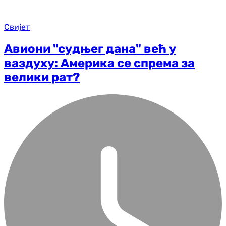
Свијет
Авиони "судњег дана" већ у
ваздуху: Америка се спрема за
велики рат?