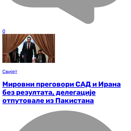
0
Свијет
Мировни преговори САД и Ирана
без резултата, делегације
отпутовале из Пакистана