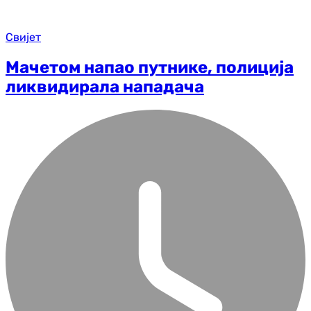
Свијет
Мачетом напао путнике, полиција
ликвидирала нападача