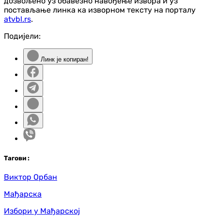
дозвољено уз обавезно навођење извора и уз
постављање линка ка изворном тексту на порталу
atvbl.rs
.
Подијели:
Линк је копиран!
Таг
ови
:
Виктор Орбан
Мађарска
Избори у Мађарској