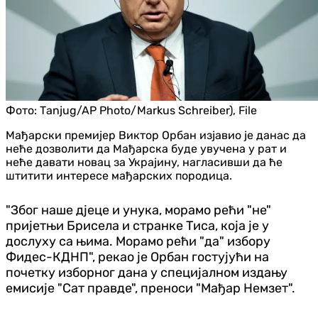
Фото:
Таnjug/AP Photo/Markus Schreiber), File
Мађарски премијер Виктор Орбан изјавио је данас да
неће дозволити да Мађарска буде увучена у рат и
неће давати новац за Украјину, нагласивши да ће
штитити интересе мађарских породица.
"Због наше дјеце и унука, морамо рећи "не"
пријетњи Брисела и странке Тиса, која је у
дослуху са њима. Морамо рећи "да" избору
Фидес-КДНП", рекао је Орбан гостујући на
почетку изборног дана у специјалном издању
емисије "Сат правде", преноси "Мађар Немзет".