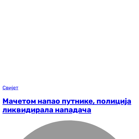
Свијет
Мачетом напао путнике, полиција
ликвидирала нападача