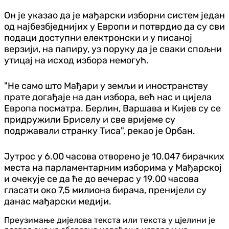
Он је указао да је мађарски изборни систем један
од најбезбједнијих у Европи и потврдио да су сви
подаци доступни електронски и у писаној
верзији, на папиру, уз поруку да је сваки спољни
утицај на исход избора немогућ.
"Не само што Мађари у земљи и иностранству
прате догађаје на дан избора, већ нас и цијела
Европа посматра. Берлин, Варшава и Кијев су се
придружили Бриселу и све вријеме су
подржавали странку Тиса", рекао је Орбан.
Јутрос у 6.00 часова отворено је 10.047 бирачких
места на парламентарним изборима у Мађарској
и очекује се да ће до вечерас у 19.00 часова
гласати око 7,5 милиона бирача, пренијели су
данас мађарски медији.
Преузимање дијелова текста или текста у цјелини је