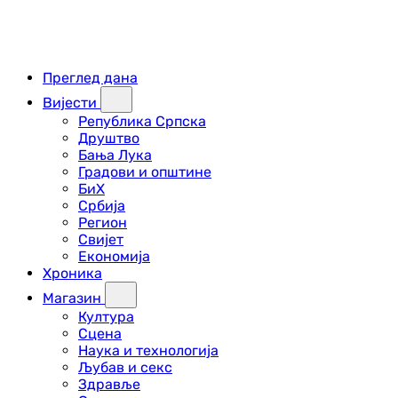
Преглед дана
Вијести
Република Српска
Друштво
Бања Лука
Градови и општине
БиХ
Србија
Регион
Свијет
Економија
Хроника
Магазин
Култура
Сцена
Наука и технологија
Љубав и секс
Здравље