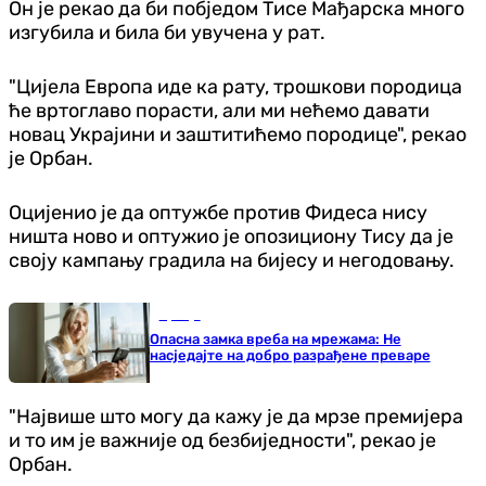
Он је рекао да би побједом Тисе Мађарска много
изгубила и била би увучена у рат.
"Цијела Европа иде ка рату, трошкови породица
ће вртоглаво порасти, али ми нећемо давати
новац Украјини и заштитићемо породице", рекао
је Орбан.
Оцијенио је да оптужбе против Фидеса нису
ништа ново и оптужио је опозициону Тису да је
своју кампању градила на бијесу и негодовању.
Србија
Опасна замка вреба на мрежама: Не
насједајте на добро разрађене преваре
"Највише што могу да кажу је да мрзе премијера
и то им је важније од безбиједности", рекао је
Орбан.