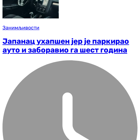
Занимљивости
Јапанац ухапшен јер је паркирао
ауто и заборавио га шест година