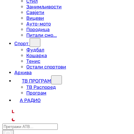
Стил
Занимљивости
Савјети
Вицеви
Ауто-мото
Породица
Питали смо...
Спорт
Фудбал
Кошарка
Тенис
Остали спортови
Архива
ТВ ПРОГРАМ
ТВ Распоред
Програм
А РАДИО
L