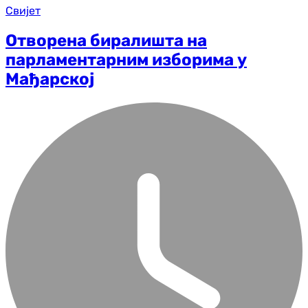
Свијет
Отворена биралишта на
парламентарним изборима у
Мађарској