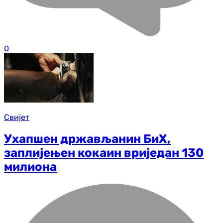
0
Свијет
Ухапшен држављанин БиХ,
заплијењен кокаин вриједан 130
милиона