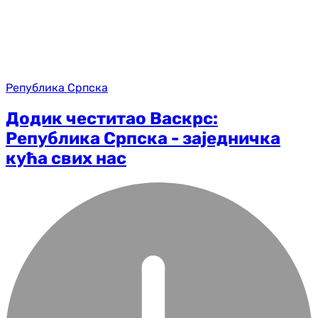
Република Српска
Додик честитао Васкрс:
Република Српска - заједничка
кућа свих нас